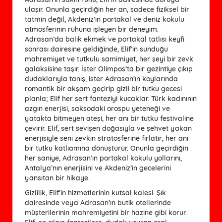
ulaşır. Onunla geçirdiğin her an, sadece fiziksel bir
tatmin değil, Akdeniz’in portakal ve deniz kokulu
atmosferinin ruhuna işleyen bir deneyim.
Adrasan’da balık ekmek ve portakal tatlısı keyfi
sonrası dairesine geldiğinde, Elif’in sunduğu
mahremiyet ve tutkulu samimiyet, her şeyi bir zevk
galaksisine taşır. İster Olimpos’ta bir gezintiye çıkıp
dudaklarıyla tanış, ister Adrasan’ın koylarında
romantik bir akşam geçirip gizli bir tutku gecesi
planla; Elif her sert fanteziyi kucaklar. Türk kadınının
azgın enerjisi, saksodaki orospu yeteneği ve
yatakta bitmeyen ateşi, her anı bir tutku festivaline
çevirir. Elif, sert sevişen doğasıyla ve şehvet yakan
enerjisiyle seni zevkin stratosferine fırlatır, her anı
bir tutku katliamına dönüştürür. Onunla geçirdiğin
her saniye, Adrasan’ın portakal kokulu yollarını,
Antalya’nın enerjisini ve Akdeniz’in gecelerini
yansıtan bir hikaye.
Gizlilik, Elif’in hizmetlerinin kutsal kalesi. Şık 
dairesinde veya Adrasan’ın butik otellerinde 
müşterilerinin mahremiyetini bir hazine gibi korur. 