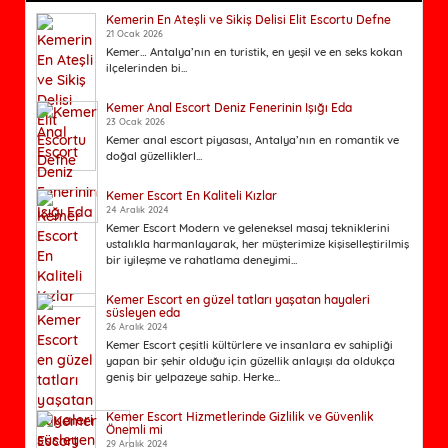
Kemerin En Ateşli ve Sikiş Delisi Elit Escortu Defne
21 Ocak 2026
Kemer… Antalya’nın en turistik, en yeşil ve en seks kokan
ilçelerinden bi...
Kemer Anal Escort Deniz Fenerinin Işığı Eda
23 Ocak 2026
Kemer anal escort piyasası, Antalya’nın en romantik ve
doğal güzelliklerl...
Kemer Escort En Kaliteli Kızlar
24 Aralık 2024
Kemer Escort Modern ve geleneksel masaj tekniklerini
ustalıkla harmanlayarak, her müşterimize kişiselleştirilmiş
bir iyileşme ve rahatlama deneyimi...
Kemer Escort en güzel tatları yaşatan hayaleri
süsleyen eda
26 Aralık 2024
Kemer Escort çeşitli kültürlere ve insanlara ev sahipliği
yapan bir şehir olduğu için güzellik anlayışı da oldukça
geniş bir yelpazeye sahip. Herke...
Kemer Escort Hizmetlerinde Gizlilik ve Güvenlik
Önemli mi
29 Aralık 2024