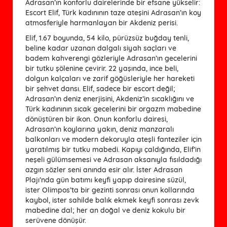
Adrasan’ın konforlu dairelerinde bir efsane yükselir:
Escort Elif, Türk kadınının taze ateşini Adrasan’ın koy
atmosferiyle harmanlayan bir Akdeniz perisi.
Elif, 1.67 boyunda, 54 kilo, pürüzsüz buğday tenli,
beline kadar uzanan dalgalı siyah saçları ve
badem kahverengi gözleriyle Adrasan’ın gecelerini
bir tutku şölenine çevirir. 22 yaşında, ince beli,
dolgun kalçaları ve zarif göğüsleriyle her hareketi
bir şehvet dansı. Elif, sadece bir escort değil;
Adrasan’ın deniz enerjisini, Akdeniz’in sıcaklığını ve
Türk kadınının sıcak gecelerini bir orgazm mabedine
dönüştüren bir ikon. Onun konforlu dairesi,
Adrasan’ın koylarına yakın, deniz manzaralı
balkonları ve modern dekoruyla ateşli fanteziler için
yaratılmış bir tutku mabedi. Kapıyı çaldığında, Elif’in
neşeli gülümsemesi ve Adrasan aksanıyla fısıldadığı
azgın sözler seni anında esir alır. İster Adrasan
Plajı’nda gün batımı keyfi yapıp dairesine süzül,
ister Olimpos’ta bir gezinti sonrası onun kollarında
kaybol, ister sahilde balık ekmek keyfi sonrası zevk
mabedine dal; her an doğal ve deniz kokulu bir
serüvene dönüşür.