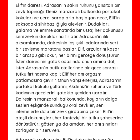
Elif’in dairesi, Adrasan’ın sakin ruhunu yansıtan bir
zevk tapınağı. Deniz manzaralı balkonda portakal
kokuları ve yerel şaraplarla başlayan gece, Elif’in
saksodaki sihirbazlığıyla alevlenir. Dudakları,
yalama ve emme sanatında bir usta; her dokunuşu
seni zevkin doruklarına fırlatır. Adrasan’ın ılık
akşamlarında, dairesinin loş ışıklı odalarında sert
bir sevişme maratonu başlar. Elif, arzularını kasar
bir orospu gibi okur, her birini gerçeğe dönüştürür.
İster dairesinin yatak odasında onun amına dal,
ister Adrasan’ın butik otellerinde bir gece sonrası
tutku fırtınasına kapıl; Elif her anı orgazm
patlamasına çevirir. Onun vahşi enerjisi, Adrasan’ın
portakal kokulu yollarını, Akdeniz’in ruhunu ve Türk
kadınının gecelerini yatakta yeniden yaratır.
Dairesinin manzaralı balkonunda, koyların dalga
sesleri eşliğinde sunduğu oral zevkler, seni
inlemelerle dolu bir zevk girdabına çeker. Elif’in
ateşli dokunuşları, her fanteziyi bir tutku şaheserine
dönüştürür; götten ya da amdan, her anı sınırları
zorlayan bir serüven.
Adrasan’ın sakin ruhu, Elif’in dairesinde doruğa