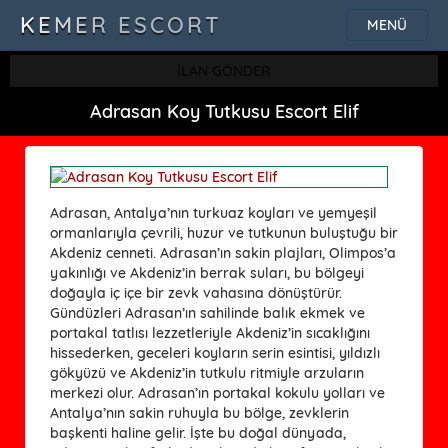
KEMER ESCORT
MENÜ
İLAN GÖNDER
Adrasan Koy Tutkusu Escort Elif
Adrasan, Antalya’nın turkuaz koyları ve yemyeşil
ormanlarıyla çevrili, huzur ve tutkunun buluştuğu bir
Akdeniz cenneti. Adrasan’ın sakin plajları, Olimpos’a
yakınlığı ve Akdeniz’in berrak suları, bu bölgeyi
doğayla iç içe bir zevk vahasına dönüştürür.
Gündüzleri Adrasan’ın sahilinde balık ekmek ve
portakal tatlısı lezzetleriyle Akdeniz’in sıcaklığını
hissederken, geceleri koyların serin esintisi, yıldızlı
gökyüzü ve Akdeniz’in tutkulu ritmiyle arzuların
merkezi olur. Adrasan’ın portakal kokulu yolları ve
Antalya’nın sakin ruhuyla bu bölge, zevklerin
başkenti haline gelir. İşte bu doğal dünyada,