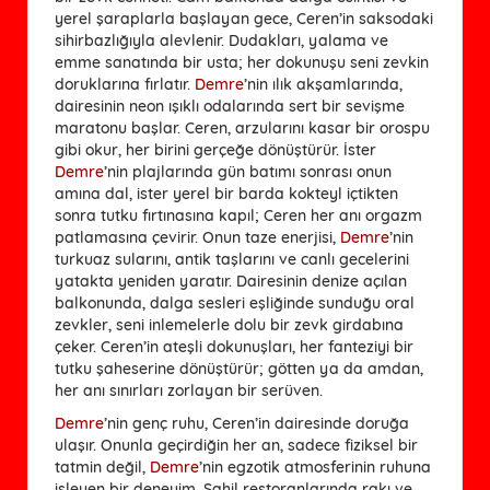
yerel şaraplarla başlayan gece, Ceren’in saksodaki
sihirbazlığıyla alevlenir. Dudakları, yalama ve
emme sanatında bir usta; her dokunuşu seni zevkin
doruklarına fırlatır.
Demre
’nin ılık akşamlarında,
dairesinin neon ışıklı odalarında sert bir sevişme
maratonu başlar. Ceren, arzularını kasar bir orospu
gibi okur, her birini gerçeğe dönüştürür. İster
Demre
’nin plajlarında gün batımı sonrası onun
amına dal, ister yerel bir barda kokteyl içtikten
sonra tutku fırtınasına kapıl; Ceren her anı orgazm
patlamasına çevirir. Onun taze enerjisi,
Demre
’nin
turkuaz sularını, antik taşlarını ve canlı gecelerini
yatakta yeniden yaratır. Dairesinin denize açılan
balkonunda, dalga sesleri eşliğinde sunduğu oral
zevkler, seni inlemelerle dolu bir zevk girdabına
çeker. Ceren’in ateşli dokunuşları, her fanteziyi bir
tutku şaheserine dönüştürür; götten ya da amdan,
her anı sınırları zorlayan bir serüven.
Demre
’nin genç ruhu, Ceren’in dairesinde doruğa
ulaşır. Onunla geçirdiğin her an, sadece fiziksel bir
tatmin değil,
Demre
’nin egzotik atmosferinin ruhuna
işleyen bir deneyim. Sahil restoranlarında rakı ve