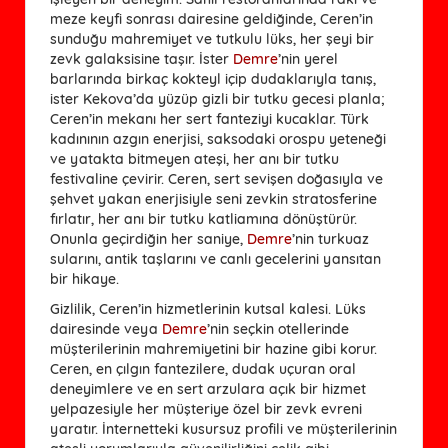
meze keyfi sonrası dairesine geldiğinde, Ceren’in
sunduğu mahremiyet ve tutkulu lüks, her şeyi bir
zevk galaksisine taşır. İster
Demre
’nin yerel
barlarında birkaç kokteyl içip dudaklarıyla tanış,
ister Kekova’da yüzüp gizli bir tutku gecesi planla;
Ceren’in mekanı her sert fanteziyi kucaklar. Türk
kadınının azgın enerjisi, saksodaki orospu yeteneği
ve yatakta bitmeyen ateşi, her anı bir tutku
festivaline çevirir. Ceren, sert sevişen doğasıyla ve
şehvet yakan enerjisiyle seni zevkin stratosferine
fırlatır, her anı bir tutku katliamına dönüştürür.
Onunla geçirdiğin her saniye,
Demre
’nin turkuaz
sularını, antik taşlarını ve canlı gecelerini yansıtan
bir hikaye.
Gizlilik, Ceren’in hizmetlerinin kutsal kalesi. Lüks
dairesinde veya
Demre
’nin seçkin otellerinde
müşterilerinin mahremiyetini bir hazine gibi korur.
Ceren, en çılgın fantezilere, dudak uçuran oral
deneyimlere ve en sert arzulara açık bir hizmet
yelpazesiyle her müşteriye özel bir zevk evreni
yaratır. İnternetteki kusursuz profili ve müşterilerinin