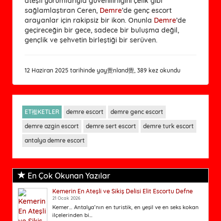
ateşli yorumlarıyla güvenilirliğini çelik gibi
sağlamlaştıran Ceren,
Demre
’de genç escort
arayanlar için rakipsiz bir ikon. Onunla
Demre
’de
geçireceğin bir gece, sadece bir buluşma değil,
gençlik ve şehvetin birleştiği bir serüven.
12 Haziran 2025 tarihinde yay覺nland覺, 389 kez okundu
ET襤KETLER
demre escort
demre genc escort
demre azgin escort
demre sert escort
demre turk escort
antalya demre escort
En Çok Okunan Yazılar
Kemerin En Ateşli ve Sikiş Delisi Elit Escortu Defne
21 Ocak 2026
Kemer… Antalya’nın en turistik, en yeşil ve en seks kokan
ilçelerinden bi...