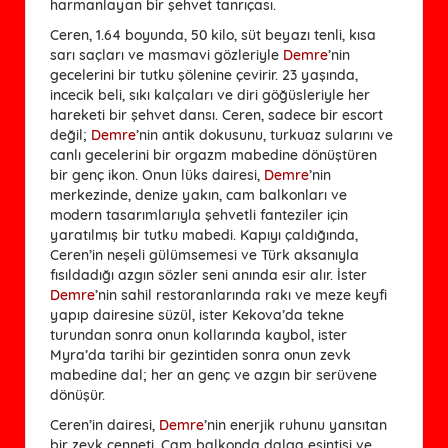
harmanlayan bir şehvet tanrıçası.
Ceren, 1.64 boyunda, 50 kilo, süt beyazı tenli, kısa
sarı saçları ve masmavi gözleriyle
Demre
’nin
gecelerini bir tutku şölenine çevirir. 23 yaşında,
incecik beli, sıkı kalçaları ve diri göğüsleriyle her
hareketi bir şehvet dansı. Ceren, sadece bir escort
değil;
Demre
’nin antik dokusunu, turkuaz sularını ve
canlı gecelerini bir orgazm mabedine dönüştüren
bir genç ikon. Onun lüks dairesi,
Demre
’nin
merkezinde, denize yakın, cam balkonları ve
modern tasarımlarıyla şehvetli fanteziler için
yaratılmış bir tutku mabedi. Kapıyı çaldığında,
Ceren’in neşeli gülümsemesi ve Türk aksanıyla
fısıldadığı azgın sözler seni anında esir alır. İster
Demre
’nin sahil restoranlarında rakı ve meze keyfi
yapıp dairesine süzül, ister Kekova’da tekne
turundan sonra onun kollarında kaybol, ister
Myra’da tarihi bir gezintiden sonra onun zevk
mabedine dal; her an genç ve azgın bir serüvene
dönüşür.
Ceren’in dairesi,
Demre
’nin enerjik ruhunu yansıtan
bir zevk cenneti. Cam balkonda dalga esintisi ve