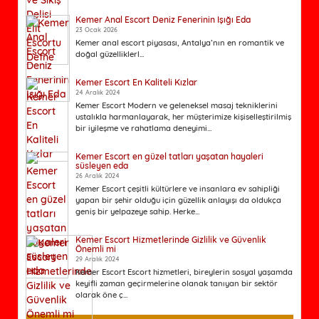
Kemer Anal Escort Deniz Fenerinin Işığı Eda
23 Ocak 2026
Kemer anal escort piyasası, Antalya’nın en romantik ve
doğal güzelliklerl...
Kemer Escort En Kaliteli Kızlar
24 Aralık 2024
Kemer Escort Modern ve geleneksel masaj tekniklerini
ustalıkla harmanlayarak, her müşterimize kişiselleştirilmiş
bir iyileşme ve rahatlama deneyimi...
Kemer Escort en güzel tatları yaşatan hayaleri
süsleyen eda
26 Aralık 2024
Kemer Escort çeşitli kültürlere ve insanlara ev sahipliği
yapan bir şehir olduğu için güzellik anlayışı da oldukça
geniş bir yelpazeye sahip. Herke...
Kemer Escort Hizmetlerinde Gizlilik ve Güvenlik
Önemli mi
29 Aralık 2024
Kemer Escort Escort hizmetleri, bireylerin sosyal yaşamda
keyifli zaman geçirmelerine olanak tanıyan bir sektör
olarak öne ç...