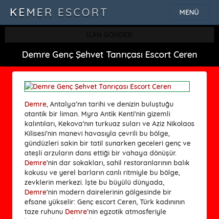
KEMER ESCORT
MENÜ
İLAN GÖNDER
Demre Genç Şehvet Tanrıçası Escort Ceren
Demre
, Antalya’nın tarihi ve denizin buluştuğu
otantik bir liman. Myra Antik Kenti’nin gizemli
kalıntıları, Kekova’nın turkuaz suları ve Aziz Nikolaos
Kilisesi’nin manevi havasıyla çevrili bu bölge,
gündüzleri sakin bir tatil sunarken geceleri genç ve
ateşli arzuların dans ettiği bir vahaya dönüşür.
Demre
’nin dar sokakları, sahil restoranlarının balık
kokusu ve yerel barların canlı ritmiyle bu bölge,
zevklerin merkezi. İşte bu büyülü dünyada,
Demre
’nin modern dairelerinin gölgesinde bir
efsane yükselir: Genç escort Ceren, Türk kadınının
taze ruhunu
Demre
’nin egzotik atmosferiyle