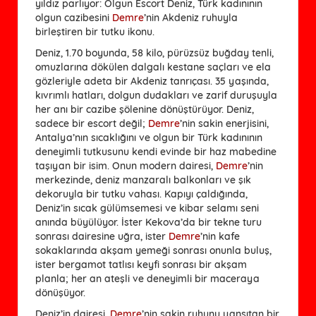
yıldız parlıyor: Olgun Escort Deniz, Türk kadınının
olgun cazibesini
Demre
’nin Akdeniz ruhuyla
birleştiren bir tutku ikonu.
Deniz, 1.70 boyunda, 58 kilo, pürüzsüz buğday tenli,
omuzlarına dökülen dalgalı kestane saçları ve ela
gözleriyle adeta bir Akdeniz tanrıçası. 35 yaşında,
kıvrımlı hatları, dolgun dudakları ve zarif duruşuyla
her anı bir cazibe şölenine dönüştürüyor. Deniz,
sadece bir escort değil;
Demre
’nin sakin enerjisini,
Antalya’nın sıcaklığını ve olgun bir Türk kadınının
deneyimli tutkusunu kendi evinde bir haz mabedine
taşıyan bir isim. Onun modern dairesi,
Demre
’nin
merkezinde, deniz manzaralı balkonları ve şık
dekoruyla bir tutku vahası. Kapıyı çaldığında,
Deniz’in sıcak gülümsemesi ve kibar selamı seni
anında büyülüyor. İster Kekova’da bir tekne turu
sonrası dairesine uğra, ister
Demre
’nin kafe
sokaklarında akşam yemeği sonrası onunla buluş,
ister bergamot tatlısı keyfi sonrası bir akşam
planla; her an ateşli ve deneyimli bir maceraya
dönüşüyor.
Deniz’in dairesi,
Demre
’nin sakin ruhunu yansıtan bir