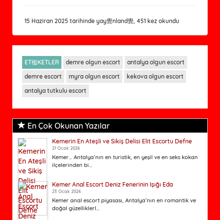
15 Haziran 2025 tarihinde yay覺nland覺, 451 kez okundu
ET襤KETLER
demre olgun escort
antalya olgun escort
demre escort
myra olgun escort
kekova olgun escort
antalya tutkulu escort
En Çok Okunan Yazılar
Kemerin En Ateşli ve Sikiş Delisi Elit Escortu Defne
21 Ocak 2026
Kemer… Antalya’nın en turistik, en yeşil ve en seks kokan
ilçelerinden bi...
Kemer Anal Escort Deniz Fenerinin Işığı Eda
23 Ocak 2026
Kemer anal escort piyasası, Antalya’nın en romantik ve
doğal güzelliklerl...