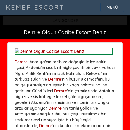
KEMER ESCORT
MENÜ
İLAN GÖNDER
Demre Olgun Cazibe Escort Deniz
Demre
, Antalya’nın tarih ve doğayla iç içe sakin
ilçesi, Akdeniz’in sıcak ritmiyle çevrili bir zevk vahası.
Myra Antik Kenti’nin mistik kalıntıları, Kekova’nın
turkuaz suları ve
Demre
’nin huzurlu atmosferi, bu
bölgeyi Antalya’da eşsiz bir kaçış noktası haline
getiriyor. Gündüzleri
Demre
’nin çarşılarında Antalya
piyazı ve şiş köfteyle lezzet şöleni yaşanırken,
geceleri Akdeniz’in ılık esintisi ve ilçenin ışıklarıyla
arzular uyanıyor.
Demre
’nin tarihi yolları ve
Antalya’nın enerjik ruhu, bu ilçeyi unutulmaz bir
zevk merkezi yapıyor. İşte bu büyüleyici
atmosferde,
Demre
’nin konforlu mekanlarında bir