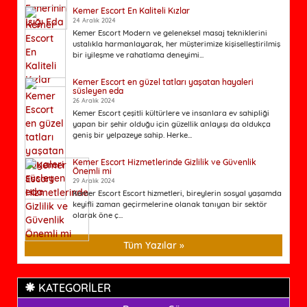
Kemer Escort En Kaliteli Kızlar
24 Aralık 2024
Kemer Escort Modern ve geleneksel masaj tekniklerini
ustalıkla harmanlayarak, her müşterimize kişiselleştirilmiş
bir iyileşme ve rahatlama deneyimi...
Kemer Escort en güzel tatları yaşatan hayaleri
süsleyen eda
26 Aralık 2024
Kemer Escort çeşitli kültürlere ve insanlara ev sahipliği
yapan bir şehir olduğu için güzellik anlayışı da oldukça
geniş bir yelpazeye sahip. Herke...
Kemer Escort Hizmetlerinde Gizlilik ve Güvenlik
Önemli mi
29 Aralık 2024
Kemer Escort Escort hizmetleri, bireylerin sosyal yaşamda
keyifli zaman geçirmelerine olanak tanıyan bir sektör
olarak öne ç...
Tüm Yazılar »
KATEGORİLER