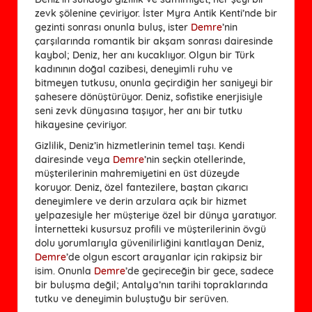
zevk şölenine çeviriyor. İster Myra Antik Kenti’nde bir
gezinti sonrası onunla buluş, ister
Demre
’nin
çarşılarında romantik bir akşam sonrası dairesinde
kaybol; Deniz, her anı kucaklıyor. Olgun bir Türk
kadınının doğal cazibesi, deneyimli ruhu ve
bitmeyen tutkusu, onunla geçirdiğin her saniyeyi bir
şahesere dönüştürüyor. Deniz, sofistike enerjisiyle
seni zevk dünyasına taşıyor, her anı bir tutku
hikayesine çeviriyor.
Gizlilik, Deniz’in hizmetlerinin temel taşı. Kendi 
dairesinde veya 
Demre
’nin seçkin otellerinde, 
müşterilerinin mahremiyetini en üst düzeyde 
koruyor. Deniz, özel fantezilere, baştan çıkarıcı 
deneyimlere ve derin arzulara açık bir hizmet 
yelpazesiyle her müşteriye özel bir dünya yaratıyor. 
İnternetteki kusursuz profili ve müşterilerinin övgü 
dolu yorumlarıyla güvenilirliğini kanıtlayan Deniz, 
Demre
’de olgun escort arayanlar için rakipsiz bir 
isim. Onunla 
Demre
’de geçireceğin bir gece, sadece 
bir buluşma değil; Antalya’nın tarihi topraklarında 
tutku ve deneyimin buluştuğu bir serüven.