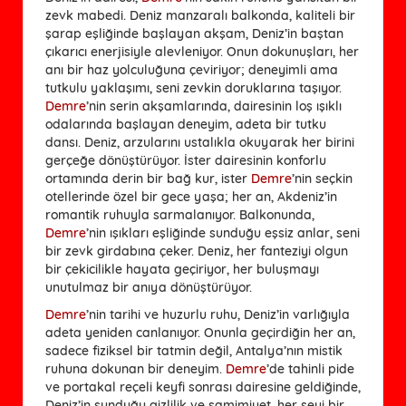
zevk mabedi. Deniz manzaralı balkonda, kaliteli bir
şarap eşliğinde başlayan akşam, Deniz’in baştan
çıkarıcı enerjisiyle alevleniyor. Onun dokunuşları, her
anı bir haz yolculuğuna çeviriyor; deneyimli ama
tutkulu yaklaşımı, seni zevkin doruklarına taşıyor.
Demre
’nin serin akşamlarında, dairesinin loş ışıklı
odalarında başlayan deneyim, adeta bir tutku
dansı. Deniz, arzularını ustalıkla okuyarak her birini
gerçeğe dönüştürüyor. İster dairesinin konforlu
ortamında derin bir bağ kur, ister
Demre
’nin seçkin
otellerinde özel bir gece yaşa; her an, Akdeniz’in
romantik ruhuyla sarmalanıyor. Balkonunda,
Demre
’nin ışıkları eşliğinde sunduğu eşsiz anlar, seni
bir zevk girdabına çeker. Deniz, her fanteziyi olgun
bir çekicilikle hayata geçiriyor, her buluşmayı
unutulmaz bir anıya dönüştürüyor.
Demre
’nin tarihi ve huzurlu ruhu, Deniz’in varlığıyla
adeta yeniden canlanıyor. Onunla geçirdiğin her an,
sadece fiziksel bir tatmin değil, Antalya’nın mistik
ruhuna dokunan bir deneyim.
Demre
’de tahinli pide
ve portakal reçeli keyfi sonrası dairesine geldiğinde,
Deniz’in sunduğu gizlilik ve samimiyet, her şeyi bir