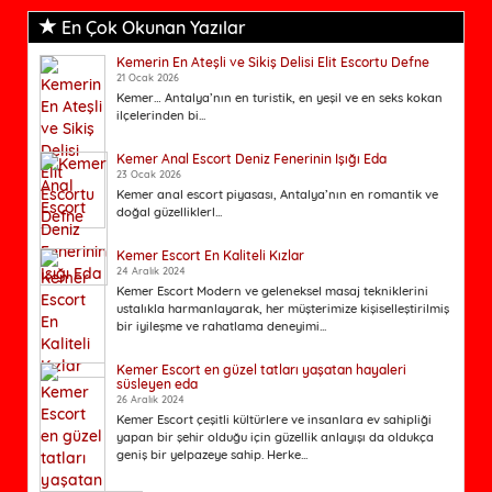
En Çok Okunan Yazılar
Kemerin En Ateşli ve Sikiş Delisi Elit Escortu Defne
21 Ocak 2026
Kemer… Antalya’nın en turistik, en yeşil ve en seks kokan
ilçelerinden bi...
Kemer Anal Escort Deniz Fenerinin Işığı Eda
23 Ocak 2026
Kemer anal escort piyasası, Antalya’nın en romantik ve
doğal güzelliklerl...
Kemer Escort En Kaliteli Kızlar
24 Aralık 2024
Kemer Escort Modern ve geleneksel masaj tekniklerini
ustalıkla harmanlayarak, her müşterimize kişiselleştirilmiş
bir iyileşme ve rahatlama deneyimi...
Kemer Escort en güzel tatları yaşatan hayaleri
süsleyen eda
26 Aralık 2024
Kemer Escort çeşitli kültürlere ve insanlara ev sahipliği
yapan bir şehir olduğu için güzellik anlayışı da oldukça
geniş bir yelpazeye sahip. Herke...