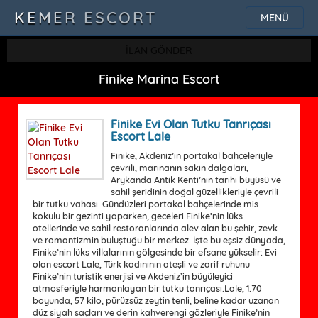
KEMER ESCORT
MENÜ
İLAN GÖNDER
Finike Marina Escort
Finike Evi Olan Tutku Tanrıçası
Escort Lale
Finike, Akdeniz’in portakal bahçeleriyle
çevrili, marinanın sakin dalgaları,
Arykanda Antik Kenti’nin tarihi büyüsü ve
sahil şeridinin doğal güzellikleriyle çevrili
bir tutku vahası. Gündüzleri portakal bahçelerinde mis
kokulu bir gezinti yaparken, geceleri Finike’nin lüks
otellerinde ve sahil restoranlarında alev alan bu şehir, zevk
ve romantizmin buluştuğu bir merkez. İşte bu eşsiz dünyada,
Finike’nin lüks villalarının gölgesinde bir efsane yükselir: Evi
olan escort Lale, Türk kadınının ateşli ve zarif ruhunu
Finike’nin turistik enerjisi ve Akdeniz’in büyüleyici
atmosferiyle harmanlayan bir tutku tanrıçası.Lale, 1.70
boyunda, 57 kilo, pürüzsüz zeytin tenli, beline kadar uzanan
düz siyah saçları ve derin kahverengi gözleriyle Finike’nin