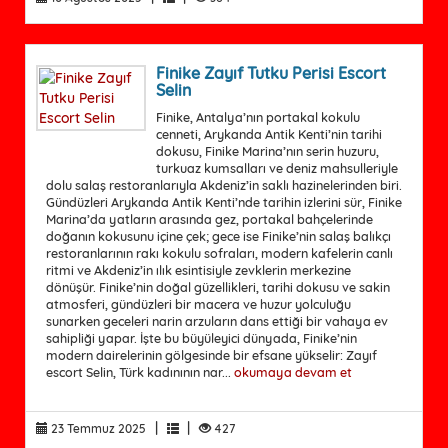
Finike Zayıf Tutku Perisi Escort
Selin
Finike, Antalya’nın portakal kokulu
cenneti, Arykanda Antik Kenti’nin tarihi
dokusu, Finike Marina’nın serin huzuru,
turkuaz kumsalları ve deniz mahsulleriyle
dolu salaş restoranlarıyla Akdeniz’in saklı hazinelerinden biri.
Gündüzleri Arykanda Antik Kenti’nde tarihin izlerini sür, Finike
Marina’da yatların arasında gez, portakal bahçelerinde
doğanın kokusunu içine çek; gece ise Finike’nin salaş balıkçı
restoranlarının rakı kokulu sofraları, modern kafelerin canlı
ritmi ve Akdeniz’in ılık esintisiyle zevklerin merkezine
dönüşür. Finike’nin doğal güzellikleri, tarihi dokusu ve sakin
atmosferi, gündüzleri bir macera ve huzur yolculuğu
sunarken geceleri narin arzuların dans ettiği bir vahaya ev
sahipliği yapar. İşte bu büyüleyici dünyada, Finike’nin
modern dairelerinin gölgesinde bir efsane yükselir: Zayıf
escort Selin, Türk kadınının nar...
okumaya devam et
|
|
23 Temmuz 2025
427