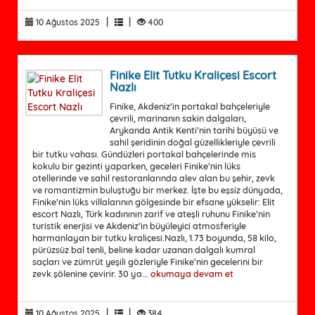
|
|
10 Ağustos 2025
400
Finike Elit Tutku Kraliçesi Escort
Nazlı
Finike, Akdeniz’in portakal bahçeleriyle
çevrili, marinanın sakin dalgaları,
Arykanda Antik Kenti’nin tarihi büyüsü ve
sahil şeridinin doğal güzellikleriyle çevrili
bir tutku vahası. Gündüzleri portakal bahçelerinde mis
kokulu bir gezinti yaparken, geceleri Finike’nin lüks
otellerinde ve sahil restoranlarında alev alan bu şehir, zevk
ve romantizmin buluştuğu bir merkez. İşte bu eşsiz dünyada,
Finike’nin lüks villalarının gölgesinde bir efsane yükselir: Elit
escort Nazlı, Türk kadınının zarif ve ateşli ruhunu Finike’nin
turistik enerjisi ve Akdeniz’in büyüleyici atmosferiyle
harmanlayan bir tutku kraliçesi.Nazlı, 1.73 boyunda, 58 kilo,
pürüzsüz bal tenli, beline kadar uzanan dalgalı kumral
saçları ve zümrüt yeşili gözleriyle Finike’nin gecelerini bir
zevk şölenine çevirir. 30 ya...
okumaya devam et
|
|
10 Ağustos 2025
384