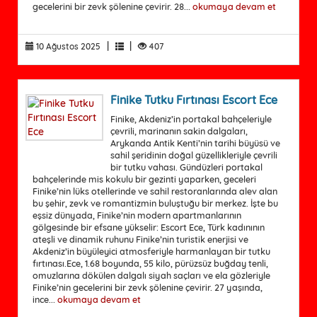
gecelerini bir zevk şölenine çevirir. 28...
okumaya devam et
|
|
10 Ağustos 2025
407
Finike Tutku Fırtınası Escort Ece
Finike, Akdeniz’in portakal bahçeleriyle
çevrili, marinanın sakin dalgaları,
Arykanda Antik Kenti’nin tarihi büyüsü ve
sahil şeridinin doğal güzellikleriyle çevrili
bir tutku vahası. Gündüzleri portakal
bahçelerinde mis kokulu bir gezinti yaparken, geceleri
Finike’nin lüks otellerinde ve sahil restoranlarında alev alan
bu şehir, zevk ve romantizmin buluştuğu bir merkez. İşte bu
eşsiz dünyada, Finike’nin modern apartmanlarının
gölgesinde bir efsane yükselir: Escort Ece, Türk kadınının
ateşli ve dinamik ruhunu Finike’nin turistik enerjisi ve
Akdeniz’in büyüleyici atmosferiyle harmanlayan bir tutku
fırtınası.Ece, 1.68 boyunda, 55 kilo, pürüzsüz buğday tenli,
omuzlarına dökülen dalgalı siyah saçları ve ela gözleriyle
Finike’nin gecelerini bir zevk şölenine çevirir. 27 yaşında,
ince...
okumaya devam et