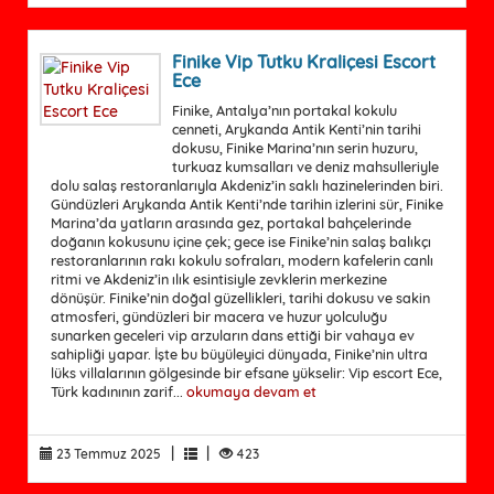
Finike Vip Tutku Kraliçesi Escort
Ece
Finike, Antalya’nın portakal kokulu
cenneti, Arykanda Antik Kenti’nin tarihi
dokusu, Finike Marina’nın serin huzuru,
turkuaz kumsalları ve deniz mahsulleriyle
dolu salaş restoranlarıyla Akdeniz’in saklı hazinelerinden biri.
Gündüzleri Arykanda Antik Kenti’nde tarihin izlerini sür, Finike
Marina’da yatların arasında gez, portakal bahçelerinde
doğanın kokusunu içine çek; gece ise Finike’nin salaş balıkçı
restoranlarının rakı kokulu sofraları, modern kafelerin canlı
ritmi ve Akdeniz’in ılık esintisiyle zevklerin merkezine
dönüşür. Finike’nin doğal güzellikleri, tarihi dokusu ve sakin
atmosferi, gündüzleri bir macera ve huzur yolculuğu
sunarken geceleri vip arzuların dans ettiği bir vahaya ev
sahipliği yapar. İşte bu büyüleyici dünyada, Finike’nin ultra
lüks villalarının gölgesinde bir efsane yükselir: Vip escort Ece,
Türk kadınının zarif...
okumaya devam et
|
|
23 Temmuz 2025
423