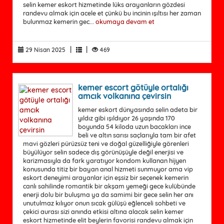
selin kemer eskort hizmetinde lüks arayanların gözdesi
randevu almak için acele et çünkü bu incinin ışıltısı her zaman
bulunmaz kemerin gec...
okumaya devam et
|
|
29 Nisan 2025
469
kemer escort götüyle ortalığı
amcık volkanına çevirsin
kemer eskort dünyasında selin adeta bir
yıldız gibi ışıldıyor 26 yaşında 170
boyunda 54 kiloda uzun bacakları ince
beli ve altın sarısı saçlarıyla tam bir afet
mavi gözleri pürüzsüz teni ve doğal güzelliğiyle görenleri
büyülüyor selin sadece dış görünüşüyle değil enerjisi ve
karizmasıyla da fark yaratıyor kondom kullanan hijyen
konusunda titiz bir bayan anal hizmeti sunmuyor ama vip
eskort deneyimi arayanlar için eşsiz bir seçenek kemerin
canlı sahilinde romantik bir akşam yemeği gece kulübünde
enerji dolu bir buluşma ya da samimi bir gece selin her anı
unutulmaz kılıyor onun sıcak gülüşü eğlenceli sohbeti ve
çekici aurası sizi anında etkisi altına alacak selin kemer
eskort hizmetinde elit beylerin favorisi randevu almak için