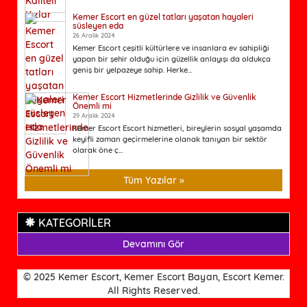
Kemer Escort en güzel tatları yaşatan hayaleri
süsleyen eda
26 Aralık 2024
Kemer Escort çeşitli kültürlere ve insanlara ev sahipliği
yapan bir şehir olduğu için güzellik anlayışı da oldukça
geniş bir yelpazeye sahip. Herke...
Kemer Escort Hizmetlerinde Gizlilik ve Güvenlik
Önemli mi
29 Aralık 2024
Kemer Escort Escort hizmetleri, bireylerin sosyal yaşamda
keyifli zaman geçirmelerine olanak tanıyan bir sektör
olarak öne ç...
Tüm Yazılar »
KATEGORİLER
Devamını Gör
© 2025 Kemer Escort, Kemer Escort Bayan, Escort Kemer.
All Rights Reserved.