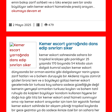
emin bakışı zarif sohbeti ve o lüks enerjisi seni bir anda
büyülüyor selin kemer eskort hizmetinde prestij arayan...
okumaya devam et
|
|
2 Mayıs 2025
479
Kemer escort yarrağında dans
edip sınırları siker
kemer eskort sahnesinde sahara bir
tropikal kraliçesi gibi parıldıyor 25
yaşında 170 boyunda 54 kiloda uzun
dalgalı kumral saçları kemer eskort
dünyasında bir orman esintisi gibi dalgalanıyor narin yapısı
zarif hatları ve o bohem duruşuyla bir Akdeniz rüyası zümrüt
gözleri bronz teni ve o büyüleyici gülüşü kemer eskort
gecelerinde bir turkuaz koy sahara sadece güzelliğiyle değil
kemerin yemyeşil ormanları turkuaz koyları ve bohem tatil
ruhuyla da kalpleri büyülüyor kondom kullanan hijyene bir
doğa kızı gibi titiz bir kemer eskort anal hizmeti sunmuyor
ama vip kemer eskort arayanlar için tam bir egzotik fantezi
kemer eskort sahilinde bir akşam pikniği tropikal koylarda
bir gece gezintisi ya da sadece ikinize özel bir an sahara her