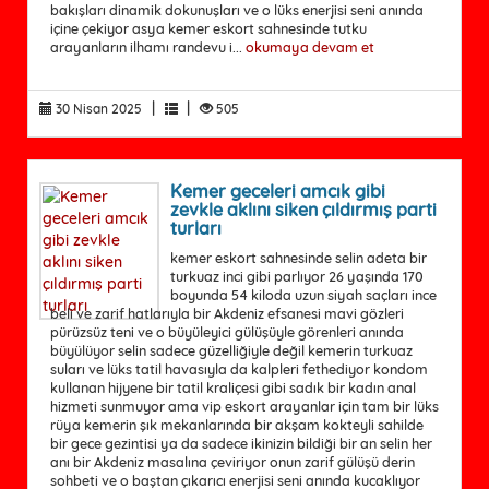
bakışları dinamik dokunuşları ve o lüks enerjisi seni anında
içine çekiyor asya kemer eskort sahnesinde tutku
arayanların ilhamı randevu i...
okumaya devam et
|
|
30 Nisan 2025
505
Kemer geceleri amcık gibi
zevkle aklını siken çıldırmış parti
turları
kemer eskort sahnesinde selin adeta bir
turkuaz inci gibi parlıyor 26 yaşında 170
boyunda 54 kiloda uzun siyah saçları ince
beli ve zarif hatlarıyla bir Akdeniz efsanesi mavi gözleri
pürüzsüz teni ve o büyüleyici gülüşüyle görenleri anında
büyülüyor selin sadece güzelliğiyle değil kemerin turkuaz
suları ve lüks tatil havasıyla da kalpleri fethediyor kondom
kullanan hijyene bir tatil kraliçesi gibi sadık bir kadın anal
hizmeti sunmuyor ama vip eskort arayanlar için tam bir lüks
rüya kemerin şık mekanlarında bir akşam kokteyli sahilde
bir gece gezintisi ya da sadece ikinizin bildiği bir an selin her
anı bir Akdeniz masalına çeviriyor onun zarif gülüşü derin
sohbeti ve o baştan çıkarıcı enerjisi seni anında kucaklıyor