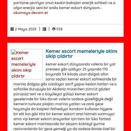
partisine çeviriyor onun keskin bakışları enerjik sohbeti ve o
çılgın enerjisi seni bir anda kemer eskort dünyasını...
okumaya devam et
|
|
2 Mayıs 2025
558
Kemer escort memeleriyle aklını
sikip çıldırtır
kemer eskort dünyasında valeria bir yat
prensesi gibi ışıldıyor 25 yaşında 170
boyunda 54 kiloda uzun dalgalı altın
sarısı saçları kemer eskort sahnesinde bir
marina dalgası gibi süzülüyor zarif yapısı keskin hatları ve o
sofistike duruşuyla bir Akdeniz mücevheri zümrüt gözleri
pürüzsüz teni ve o büyüleyici gülüşü kemer eskort
gecelerinde bir lüks davet valeria sadece güzelliğiyle değil
kemerin turkuaz plajları marina yatları ve canlı gece
hayatıyla da kalpleri fethediyor kondom kullanan hijyene
bir elit kızı gibi titiz bir kemer eskort anal hizmeti sunmuyor
ama vip kemer eskort arayanlar için tam bir lüks fantezi
kemer eskort marinasında bir akşam kokteyli gurme
restoranlarda bir gece yemeği ya da sadece ikinize özel bir