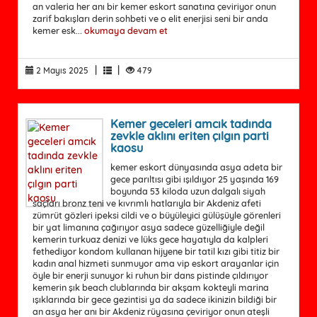
an valeria her anı bir kemer eskort sanatına çeviriyor onun
zarif bakışları derin sohbeti ve o elit enerjisi seni bir anda
kemer esk...
okumaya devam et
|
|
2 Mayıs 2025
479
Kemer geceleri amcık tadında
zevkle aklını eriten çılgın parti
kaosu
kemer eskort dünyasında asya adeta bir
gece parıltısı gibi ışıldıyor 25 yaşında 169
boyunda 53 kiloda uzun dalgalı siyah
saçları bronz teni ve kıvrımlı hatlarıyla bir Akdeniz afeti
zümrüt gözleri ipeksi cildi ve o büyüleyici gülüşüyle görenleri
bir yat limanına çağırıyor asya sadece güzelliğiyle değil
kemerin turkuaz denizi ve lüks gece hayatıyla da kalpleri
fethediyor kondom kullanan hijyene bir tatil kızı gibi titiz bir
kadın anal hizmeti sunmuyor ama vip eskort arayanlar için
öyle bir enerji sunuyor ki ruhun bir dans pistinde çıldırıyor
kemerin şık beach clublarında bir akşam kokteyli marina
ışıklarında bir gece gezintisi ya da sadece ikinizin bildiği bir
an asya her anı bir Akdeniz rüyasına çeviriyor onun ateşli