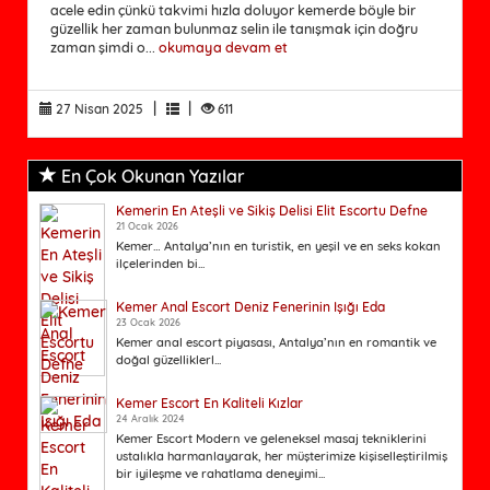
acele edin çünkü takvimi hızla doluyor kemerde böyle bir
güzellik her zaman bulunmaz selin ile tanışmak için doğru
zaman şimdi o...
okumaya devam et
|
|
27 Nisan 2025
611
En Çok Okunan Yazılar
Kemerin En Ateşli ve Sikiş Delisi Elit Escortu Defne
21 Ocak 2026
Kemer… Antalya’nın en turistik, en yeşil ve en seks kokan
ilçelerinden bi...
Kemer Anal Escort Deniz Fenerinin Işığı Eda
23 Ocak 2026
Kemer anal escort piyasası, Antalya’nın en romantik ve
doğal güzelliklerl...
Kemer Escort En Kaliteli Kızlar
24 Aralık 2024
Kemer Escort Modern ve geleneksel masaj tekniklerini
ustalıkla harmanlayarak, her müşterimize kişiselleştirilmiş
bir iyileşme ve rahatlama deneyimi...