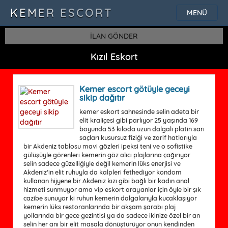
KEMER ESCORT
MENÜ
İLAN GÖNDER
Kızıl Eskort
Kemer escort götüyle geceyi
sikip dağıtır
kemer eskort sahnesinde selin adeta bir
elit kraliçesi gibi parlıyor 25 yaşında 169
boyunda 53 kiloda uzun dalgalı platin sarı
saçları kusursuz fiziği ve zarif hatlarıyla
bir Akdeniz tablosu mavi gözleri ipeksi teni ve o sofistike
gülüşüyle görenleri kemerin göz alıcı plajlarına çağırıyor
selin sadece güzelliğiyle değil kemerin lüks enerjisi ve
Akdeniz’in elit ruhuyla da kalpleri fethediyor kondom
kullanan hijyene bir Akdeniz kızı gibi bağlı bir kadın anal
hizmeti sunmuyor ama vip eskort arayanlar için öyle bir şık
cazibe sunuyor ki ruhun kemerin dalgalarıyla kucaklaşıyor
kemerin lüks restoranlarında bir akşam şarabı plaj
yollarında bir gece gezintisi ya da sadece ikinize özel bir an
selin her anı bir elit masala dönüştürüyor onun kendinden