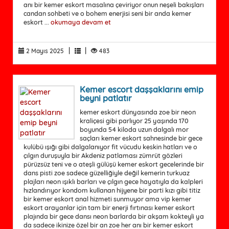
anı bir kemer eskort masalına çeviriyor onun neşeli bakışları
candan sohbeti ve o bohem enerjisi seni bir anda kemer
eskort ...
okumaya devam et
|
|
2 Mayıs 2025
483
Kemer escort daşşaklarını emip
beyni patlatır
kemer eskort dünyasında zoe bir neon
kraliçesi gibi parlıyor 25 yaşında 170
boyunda 54 kiloda uzun dalgalı mor
saçları kemer eskort sahnesinde bir gece
kulübü ışığı gibi dalgalanıyor fit vücudu keskin hatları ve o
çılgın duruşuyla bir Akdeniz patlaması zümrüt gözleri
pürüzsüz teni ve o ateşli gülüşü kemer eskort gecelerinde bir
dans pisti zoe sadece güzelliğiyle değil kemerin turkuaz
plajları neon ışıklı barları ve çılgın gece hayatıyla da kalpleri
hızlandırıyor kondom kullanan hijyene bir parti kızı gibi titiz
bir kemer eskort anal hizmeti sunmuyor ama vip kemer
eskort arayanlar için tam bir enerji fırtınası kemer eskort
plajında bir gece dansı neon barlarda bir akşam kokteyli ya
da sadece ikinize özel bir an zoe her anı bir kemer eskort