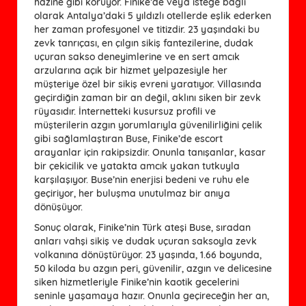
hazine gibi koruyor. Finike’de veya isteğe bağlı
olarak Antalya’daki 5 yıldızlı otellerde eşlik ederken
her zaman profesyonel ve titizdir. 23 yaşındaki bu
zevk tanrıçası, en çılgın sikiş fantezilerine, dudak
uçuran sakso deneyimlerine ve en sert amcık
arzularına açık bir hizmet yelpazesiyle her
müşteriye özel bir sikiş evreni yaratıyor. Villasında
geçirdiğin zaman bir an değil, aklını siken bir zevk
rüyasıdır. İnternetteki kusursuz profili ve
müşterilerin azgın yorumlarıyla güvenilirliğini çelik
gibi sağlamlaştıran Buse, Finike’de escort
arayanlar için rakipsizdir. Onunla tanışanlar, kasar
bir çekicilik ve yatakta amcık yakan tutkuyla
karşılaşıyor. Buse’nin enerjisi bedeni ve ruhu ele
geçiriyor, her buluşma unutulmaz bir anıya
dönüşüyor.
Sonuç olarak, Finike’nin Türk ateşi Buse, sıradan 
anları vahşi sikiş ve dudak uçuran saksoyla zevk 
volkanına dönüştürüyor. 23 yaşında, 1.66 boyunda, 
50 kiloda bu azgın peri, güvenilir, azgın ve delicesine 
siken hizmetleriyle Finike’nin kaotik gecelerini 
seninle yaşamaya hazır. Onunla geçireceğin her an, 