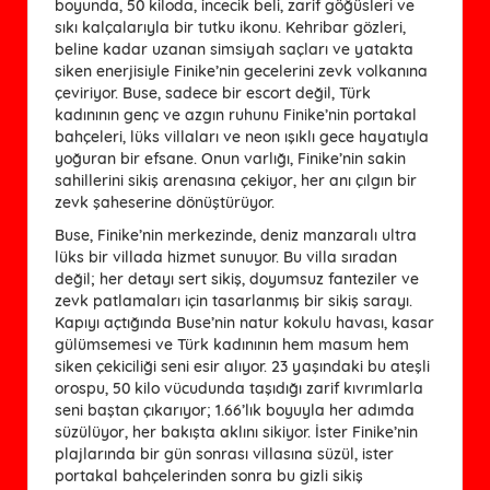
boyunda, 50 kiloda, incecik beli, zarif göğüsleri ve
sıkı kalçalarıyla bir tutku ikonu. Kehribar gözleri,
beline kadar uzanan simsiyah saçları ve yatakta
siken enerjisiyle Finike’nin gecelerini zevk volkanına
çeviriyor. Buse, sadece bir escort değil, Türk
kadınının genç ve azgın ruhunu Finike’nin portakal
bahçeleri, lüks villaları ve neon ışıklı gece hayatıyla
yoğuran bir efsane. Onun varlığı, Finike’nin sakin
sahillerini sikiş arenasına çekiyor, her anı çılgın bir
zevk şaheserine dönüştürüyor.
Buse, Finike’nin merkezinde, deniz manzaralı ultra
lüks bir villada hizmet sunuyor. Bu villa sıradan
değil; her detayı sert sikiş, doyumsuz fanteziler ve
zevk patlamaları için tasarlanmış bir sikiş sarayı.
Kapıyı açtığında Buse’nin natur kokulu havası, kasar
gülümsemesi ve Türk kadınının hem masum hem
siken çekiciliği seni esir alıyor. 23 yaşındaki bu ateşli
orospu, 50 kilo vücudunda taşıdığı zarif kıvrımlarla
seni baştan çıkarıyor; 1.66’lık boyuyla her adımda
süzülüyor, her bakışta aklını sikiyor. İster Finike’nin
plajlarında bir gün sonrası villasına süzül, ister
portakal bahçelerinden sonra bu gizli sikiş