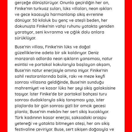
gerçeğe dönüştürüyor. Onunla geçirdiğin her an,
Finike’nin turkuaz suları, lüks villaları, neon ışıkları
ve gece kaosuyla harmanlanıp sikiş evrenine
dönüyor. 50 kiloluk bu genç ve ateşli beden, her
dokunuşta Finike’nin vahşi ruhunu yatakta yeniden
yaratıyor, seni kıvranma ve çığlık dolu anlara
sürüklüyor.
Buse’nin villası, Finike’nin lüks ve doğal
güzelliklerine adeta bir sik kaldırıyor. Deniz
manzaralı odlarda neon ışıkların yansıması, natur
esintisi ve portakal kokularıyla başlayan akşam,
Buse’nin natur enerjisiyle amına iniyor. Finike’nin
sahil restoranlarında balık, rakı ve meze keyfi
sonrası villasına geldiğinde, Buse’nin sunduğu
mahremiyet ve kasar lüks her şeyi sikiş galaksisine
taşıyor. İster Finike’de bir portakal bahçesi turu
sonrası dudaklarıyla sikiş tanışması yap, ister
plajlarda bir gün sonrası gizli bir amcık gecesi
planla; Buse’nin mekânı her sert sikiş kucaklıyor.
Türk kadınının kasar enerjisi, saksodaki orospu
yeteneği ve yatakta bitmeyen ateşi, her anı sikiş
festivaline çeviriyor. Buse, sert sikişen doğasıyla ve