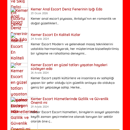
Kemer Anal Escort Deniz Fenerinin Işığı Eda
23 Ocak 2026
Kemer anal escort piyasası, Antalya’nın en romantik ve
doğal güzelliklerl...
Kemer Escort En Kaliteli Kızlar
24 Aralık 2024
Kemer Escort Modern ve geleneksel masaj tekniklerini
ustalıkla harmanlayarak, her müşterimize kişiselleştirilmiş
bir iyileşme ve rahatlama deneyimi...
Kemer Escort en güzel tatları yaşatan hayaleri
süsleyen eda
26 Aralık 2024
Kemer Escort çeşitli kültürlere ve insanlara ev sahipliği
yapan bir şehir olduğu için güzellik anlayışı da oldukça
geniş bir yelpazeye sahip. Herke...
Kemer Escort Hizmetlerinde Gizlilik ve Güvenlik
Önemli mi
29 Aralık 2024
Kemer Escort Escort hizmetleri, bireylerin sosyal yaşamda
keyifli zaman geçirmelerine olanak tanıyan bir sektör
olarak öne ç...