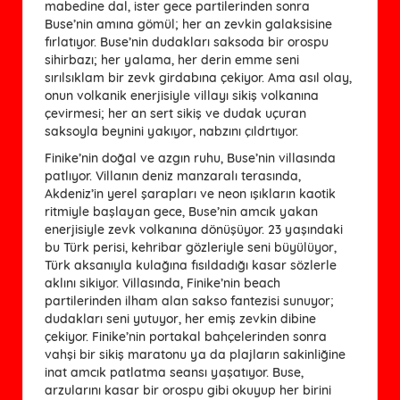
mabedine dal, ister gece partilerinden sonra
Buse’nin amına gömül; her an zevkin galaksisine
fırlatıyor. Buse’nin dudakları saksoda bir orospu
sihirbazı; her yalama, her derin emme seni
sırılsıklam bir zevk girdabına çekiyor. Ama asıl olay,
onun volkanik enerjisiyle villayı sikiş volkanına
çevirmesi; her an sert sikiş ve dudak uçuran
saksoyla beynini yakıyor, nabzını çıldrtıyor.
Finike’nin doğal ve azgın ruhu, Buse’nin villasında
patlıyor. Villanın deniz manzaralı terasında,
Akdeniz’in yerel şarapları ve neon ışıkların kaotik
ritmiyle başlayan gece, Buse’nin amcık yakan
enerjisiyle zevk volkanına dönüşüyor. 23 yaşındaki
bu Türk perisi, kehribar gözleriyle seni büyülüyor,
Türk aksanıyla kulağına fısıldadığı kasar sözlerle
aklını sikiyor. Villasında, Finike’nin beach
partilerinden ilham alan sakso fantezisi sunuyor;
dudakları seni yutuyor, her emiş zevkin dibine
çekiyor. Finike’nin portakal bahçelerinden sonra
vahşi bir sikiş maratonu ya da plajların sakinliğine
inat amcık patlatma seansı yaşatıyor. Buse,
arzularını kasar bir orospu gibi okuyup her birini