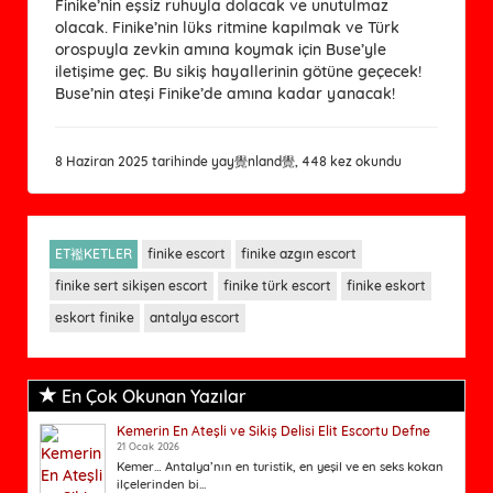
Finike’nin eşsiz ruhuyla dolacak ve unutulmaz 
olacak. Finike’nin lüks ritmine kapılmak ve Türk 
orospuyla zevkin amına koymak için Buse’yle 
iletişime geç. Bu sikiş hayallerinin götüne geçecek! 
Buse’nin ateşi Finike’de amına kadar yanacak!
8 Haziran 2025 tarihinde yay覺nland覺, 448 kez okundu
ET襤KETLER
finike escort
finike azgın escort
finike sert sikişen escort
finike türk escort
finike eskort
eskort finike
antalya escort
En Çok Okunan Yazılar
Kemerin En Ateşli ve Sikiş Delisi Elit Escortu Defne
21 Ocak 2026
Kemer… Antalya’nın en turistik, en yeşil ve en seks kokan
ilçelerinden bi...