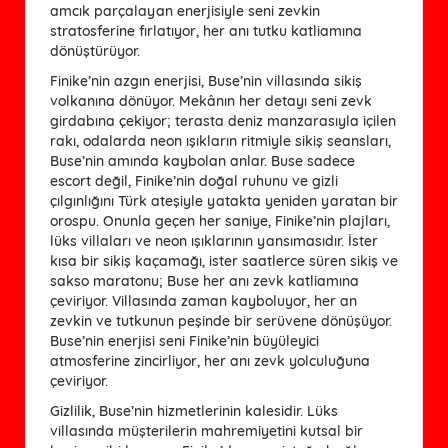
amcık parçalayan enerjisiyle seni zevkin
stratosferine fırlatıyor, her anı tutku katliamına
dönüştürüyor.
Finike’nin azgın enerjisi, Buse’nin villasında sikiş
volkanına dönüyor. Mekânın her detayı seni zevk
girdabına çekiyor; terasta deniz manzarasıyla içilen
rakı, odalarda neon ışıkların ritmiyle sikiş seansları,
Buse’nin amında kaybolan anlar. Buse sadece
escort değil, Finike’nin doğal ruhunu ve gizli
çılgınlığını Türk ateşiyle yatakta yeniden yaratan bir
orospu. Onunla geçen her saniye, Finike’nin plajları,
lüks villaları ve neon ışıklarının yansımasıdır. İster
kısa bir sikiş kaçamağı, ister saatlerce süren sikiş ve
sakso maratonu; Buse her anı zevk katliamına
çeviriyor. Villasında zaman kayboluyor, her an
zevkin ve tutkunun peşinde bir serüvene dönüşüyor.
Buse’nin enerjisi seni Finike’nin büyüleyici
atmosferine zincirliyor, her anı zevk yolculuğuna
çeviriyor.
Gizlilik, Buse’nin hizmetlerinin kalesidir. Lüks
villasında müşterilerin mahremiyetini kutsal bir