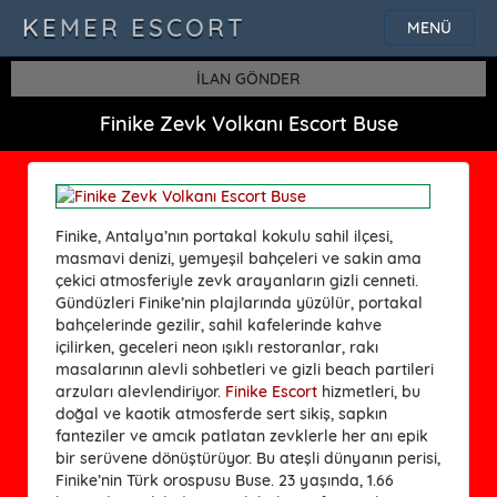
KEMER ESCORT
MENÜ
İLAN GÖNDER
Finike Zevk Volkanı Escort Buse
Finike, Antalya’nın portakal kokulu sahil ilçesi,
masmavi denizi, yemyeşil bahçeleri ve sakin ama
çekici atmosferiyle zevk arayanların gizli cenneti.
Gündüzleri Finike’nin plajlarında yüzülür, portakal
bahçelerinde gezilir, sahil kafelerinde kahve
içilirken, geceleri neon ışıklı restoranlar, rakı
masalarının alevli sohbetleri ve gizli beach partileri
arzuları alevlendiriyor.
Finike Escort
hizmetleri, bu
doğal ve kaotik atmosferde sert sikiş, sapkın
fanteziler ve amcık patlatan zevklerle her anı epik
bir serüvene dönüştürüyor. Bu ateşli dünyanın perisi,
Finike’nin Türk orospusu Buse. 23 yaşında, 1.66