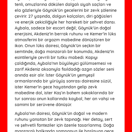
tenli, omuzlarına dökülen dalgalı siyah saçları ve
ela gözleriyle Göynük’ün gecelerini bir zevk şölenine
çevirir. 27 yaşında, dolgun kalçaları, diri göğüsleri
ve enerjik çekiciliğiyle her hareketi bir şehvet dansı.
Aybala, sadece bir escort değil; Göynük’ün doğal
enerjisini, Akdeniz’in berrak ruhunu ve Kemer’in lüks
atmosferini bir orgazm mabedine dönüştüren bir
ikon. Onun lüks dairesi, Göynük’ün seçkin bir
semtinde, doğa manzaralı bir konumda, Akdeniz’in
esintileriyle çevrili bir tutku mabedi. Kapıyı
çaldığında, Aybala’nın büyüleyici gülümsemesi ve
zarif Akdeniz aksanıyla fısıldadığı azgın sözler seni
anında esir alır. İster Göynük’ün yemyeşil
ormanlarında bir yürüyüş sonrası dairesine süzül,
ister Kemer’in gece hayatından gelip zevk
mabedine dal, ister Kaş’ın bohem sokaklarında bir
tur sonrası onun kollarında kaybol; her an vahşi ve
samimi bir serüvene dönüşür.
Aybala’nın dairesi, Göynük’ün doğal ve modern
ruhunu yansıtan bir zevk tapınağı. Her detay, sert
ve şehvetli fanteziler için özenle tasarlanmış. Doğa
manzaralı balkonda şampanya ile başlayan gece,