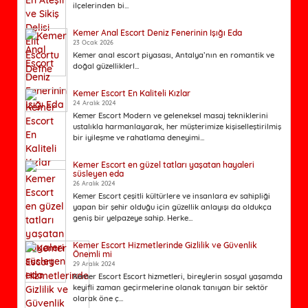
ilçelerinden bi...
Kemer Anal Escort Deniz Fenerinin Işığı Eda
23 Ocak 2026
Kemer anal escort piyasası, Antalya’nın en romantik ve
doğal güzelliklerl...
Kemer Escort En Kaliteli Kızlar
24 Aralık 2024
Kemer Escort Modern ve geleneksel masaj tekniklerini
ustalıkla harmanlayarak, her müşterimize kişiselleştirilmiş
bir iyileşme ve rahatlama deneyimi...
Kemer Escort en güzel tatları yaşatan hayaleri
süsleyen eda
26 Aralık 2024
Kemer Escort çeşitli kültürlere ve insanlara ev sahipliği
yapan bir şehir olduğu için güzellik anlayışı da oldukça
geniş bir yelpazeye sahip. Herke...
Kemer Escort Hizmetlerinde Gizlilik ve Güvenlik
Önemli mi
29 Aralık 2024
Kemer Escort Escort hizmetleri, bireylerin sosyal yaşamda
keyifli zaman geçirmelerine olanak tanıyan bir sektör
olarak öne ç...