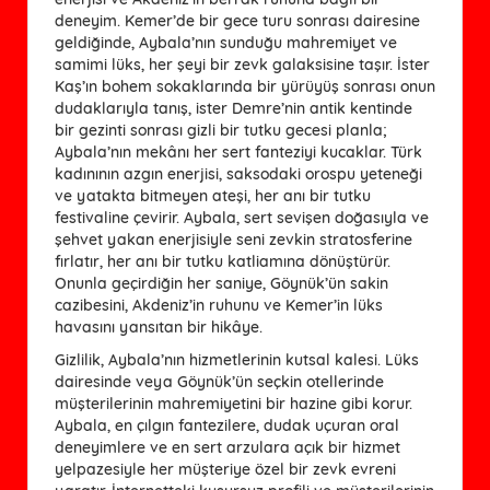
deneyim. Kemer’de bir gece turu sonrası dairesine
geldiğinde, Aybala’nın sunduğu mahremiyet ve
samimi lüks, her şeyi bir zevk galaksisine taşır. İster
Kaş’ın bohem sokaklarında bir yürüyüş sonrası onun
dudaklarıyla tanış, ister Demre’nin antik kentinde
bir gezinti sonrası gizli bir tutku gecesi planla;
Aybala’nın mekânı her sert fanteziyi kucaklar. Türk
kadınının azgın enerjisi, saksodaki orospu yeteneği
ve yatakta bitmeyen ateşi, her anı bir tutku
festivaline çevirir. Aybala, sert sevişen doğasıyla ve
şehvet yakan enerjisiyle seni zevkin stratosferine
fırlatır, her anı bir tutku katliamına dönüştürür.
Onunla geçirdiğin her saniye, Göynük’ün sakin
cazibesini, Akdeniz’in ruhunu ve Kemer’in lüks
havasını yansıtan bir hikâye.
Gizlilik, Aybala’nın hizmetlerinin kutsal kalesi. Lüks
dairesinde veya Göynük’ün seçkin otellerinde
müşterilerinin mahremiyetini bir hazine gibi korur.
Aybala, en çılgın fantezilere, dudak uçuran oral
deneyimlere ve en sert arzulara açık bir hizmet
yelpazesiyle her müşteriye özel bir zevk evreni