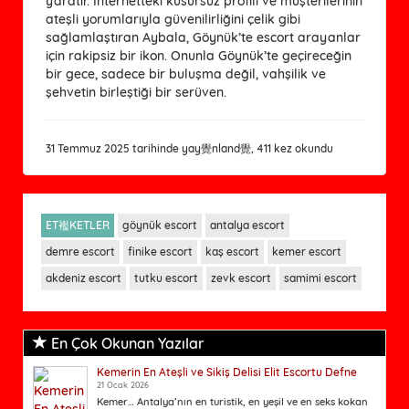
yaratır. İnternetteki kusursuz profili ve müşterilerinin
ateşli yorumlarıyla güvenilirliğini çelik gibi
sağlamlaştıran Aybala, Göynük’te escort arayanlar
için rakipsiz bir ikon. Onunla Göynük’te geçireceğin
bir gece, sadece bir buluşma değil, vahşilik ve
şehvetin birleştiği bir serüven.
31 Temmuz 2025 tarihinde yay覺nland覺, 411 kez okundu
ET襤KETLER
göynük escort
antalya escort
demre escort
finike escort
kaş escort
kemer escort
akdeniz escort
tutku escort
zevk escort
samimi escort
En Çok Okunan Yazılar
Kemerin En Ateşli ve Sikiş Delisi Elit Escortu Defne
21 Ocak 2026
Kemer… Antalya’nın en turistik, en yeşil ve en seks kokan