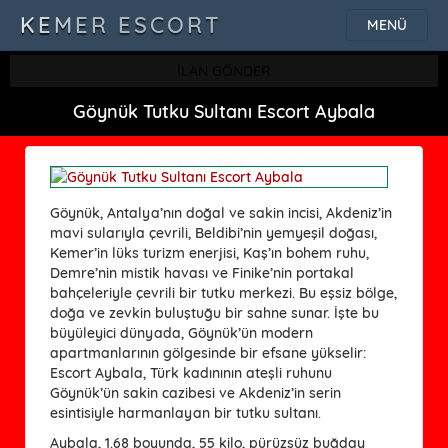
KEMER ESCORT
MENÜ
İLAN GÖNDER
Göynük Tutku Sultanı Escort Aybala
Göynük, Antalya’nın doğal ve sakin incisi, Akdeniz’in
mavi sularıyla çevrili, Beldibi’nin yemyeşil doğası,
Kemer’in lüks turizm enerjisi, Kaş’ın bohem ruhu,
Demre’nin mistik havası ve Finike’nin portakal
bahçeleriyle çevrili bir tutku merkezi. Bu eşsiz bölge,
doğa ve zevkin buluştuğu bir sahne sunar. İşte bu
büyüleyici dünyada, Göynük’ün modern
apartmanlarının gölgesinde bir efsane yükselir:
Escort Aybala, Türk kadınının ateşli ruhunu
Göynük’ün sakin cazibesi ve Akdeniz’in serin
esintisiyle harmanlayan bir tutku sultanı.
Aybala, 1.68 boyunda, 55 kilo, pürüzsüz buğday