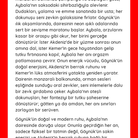
Aybala’nın saksodaki sihirbazlığıyla alevlenir.
Dudakları, yalama ve emme sanatında bir usta; her
dokunuşu seni zevkin galaksisine fırlatır. Göynük’ün
ılık akşamlarında, dairesinin neon ışıklı odalarında
sert bir sevişme maratonu başlar. Aybala, arzularını
kasar bir orospu gibi okur, her birini gerçeğe
dönüştürür. İster Akdeniz’de bir yüzme sonrası onun
amına dal, ister Kemer’in gece hayatından gelip
tutku fırtınasına kapıl; Aybala her anı orgazm
patlamasına çevirir. Onun enerjik vücudu, Göynük’ün
doğal enerjisini, Akdeniz’in berrak ruhunu ve
Kemer’in lüks atmosferini yatakta yeniden yaratır.
Dairenin manzaralı balkonunda, orman sesleri
eşliğinde sunduğu oral zevkler, seni inlemelerle dolu
bir zevk girdabına çeker. Aybala’nın ateşli
dokunuşları, her fanteziyi bir tutku şaheserine
dönüştürür; götten ya da amdan, her anı sınırları
zorlayan bir serüven.
Göynük’ün doğal ve modern ruhu, Aybala’nın
dairesinde doruğa ulaşır. Onunla geçirdiğin her an,
sadece fiziksel bir tatmin değil, Göynük’ün sakin
enerjisi ve Akdeniz’in berrak ruhuna bağlı bir