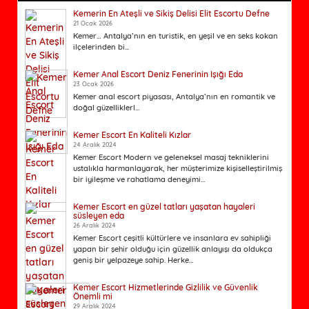
Kemerin En Ateşli ve Sikiş Delisi Elit Escortu Defne
21 Ocak 2026
Kemer… Antalya’nın en turistik, en yeşil ve en seks kokan
ilçelerinden bi...
Kemer Anal Escort Deniz Fenerinin Işığı Eda
23 Ocak 2026
Kemer anal escort piyasası, Antalya’nın en romantik ve
doğal güzelliklerl...
Kemer Escort En Kaliteli Kızlar
24 Aralık 2024
Kemer Escort Modern ve geleneksel masaj tekniklerini
ustalıkla harmanlayarak, her müşterimize kişiselleştirilmiş
bir iyileşme ve rahatlama deneyimi...
Kemer Escort en güzel tatları yaşatan hayaleri
süsleyen eda
26 Aralık 2024
Kemer Escort çeşitli kültürlere ve insanlara ev sahipliği
yapan bir şehir olduğu için güzellik anlayışı da oldukça
geniş bir yelpazeye sahip. Herke...
Kemer Escort Hizmetlerinde Gizlilik ve Güvenlik
Önemli mi
29 Aralık 2024