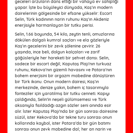
geceleri arzuların dans ettiği bir vahaya ev sahipliği
yapar. İşte bu büyüleyici dünyada, Kaş’ın modern
dairelerinin gölgesinde bir efsane yükselir: Escort
Selin, Türk kadınının narin ruhunu Kaş’ın Akdeniz
enerjisiyle harmanlayan bir tutku perisi.
Selin, 1.66 boyunda, 54 kilo, zeytin tenli, omuzlarına
dökülen dalgalı kumral saçları ve ela gözleriyle
Kaş’ın gecelerini bir zevk şölenine çevirir. 26
yaşında, ince beli, dolgun kalçaları ve zarif
göğüsleriyle her hareketi bir şehvet dansı. Selin,
sadece bir escort değil; Kaputaş Plajı’nın turkuaz
ruhunu, Kekova’nın gizemli havasını ve Patara’nın
bohem enerjisini bir orgazm mabedine dönüştüren
bir Türk ikonu. Onun modern dairesi, Kaş’ın
merkezinde, denize yakın, bohem iç tasarımıyla
fanteziler için yaratılmış bir tutku cenneti. Kapıyı
çaldığında, Selin’in neşeli gülümsemesi ve Türk
aksanıyla fısıldadığı azgın sözler seni anında esir
alır. İster Kaputaş Plajı’nda bir gün sonrası dairesine
süzül, ister Kekova’da bir tekne turu sonrası onun
kollarında kaybol, ister Patara’da bir gün batımı
sonrası onun zevk mabedine dal; her an narin ve