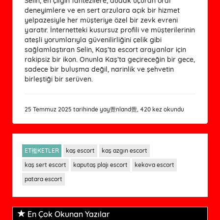
Selin, en çılgın fantezilere, dudak uçuran oral
deneyimlere ve en sert arzulara açık bir hizmet
yelpazesiyle her müşteriye özel bir zevk evreni
yaratır. İnternetteki kusursuz profili ve müşterilerinin
ateşli yorumlarıyla güvenilirliğini çelik gibi
sağlamlaştıran Selin, Kaş’ta escort arayanlar için
rakipsiz bir ikon. Onunla Kaş’ta geçireceğin bir gece,
sadece bir buluşma değil, narinlik ve şehvetin
birleştiği bir serüven.
25 Temmuz 2025 tarihinde yay覺nland覺, 420 kez okundu
ET襤KETLER
kaş escort
kaş azgın escort
kaş sert escort
kaputaş plajı escort
kekova escort
patara escort
En Çok Okunan Yazılar