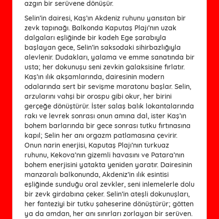
azgın bir serüvene dönüşür.
Selin’in dairesi, Kaş’ın Akdeniz ruhunu yansıtan bir
zevk tapınağı. Balkonda Kaputaş Plajı’nın uzak
dalgaları eşliğinde bir kadeh Ege şarabıyla
başlayan gece, Selin’in saksodaki sihirbazlığıyla
alevlenir. Dudakları, yalama ve emme sanatında bir
usta; her dokunuşu seni zevkin galaksisine fırlatır.
Kaş’ın ılık akşamlarında, dairesinin modern
odalarında sert bir sevişme maratonu başlar. Selin,
arzularını vahşi bir orospu gibi okur, her birini
gerçeğe dönüştürür. İster salaş balık lokantalarında
rakı ve levrek sonrası onun amına dal, ister Kaş’ın
bohem barlarında bir gece sonrası tutku fırtınasına
kapıl; Selin her anı orgazm patlamasına çevirir.
Onun narin enerjisi, Kaputaş Plajı’nın turkuaz
ruhunu, Kekova’nın gizemli havasını ve Patara’nın
bohem enerjisini yatakta yeniden yaratır. Dairesinin
manzaralı balkonunda, Akdeniz’in ılık esintisi
eşliğinde sunduğu oral zevkler, seni inlemelerle dolu
bir zevk girdabına çeker. Selin’in ateşli dokunuşları,
her fanteziyi bir tutku şaheserine dönüştürür; götten
ya da amdan, her anı sınırları zorlayan bir serüven.