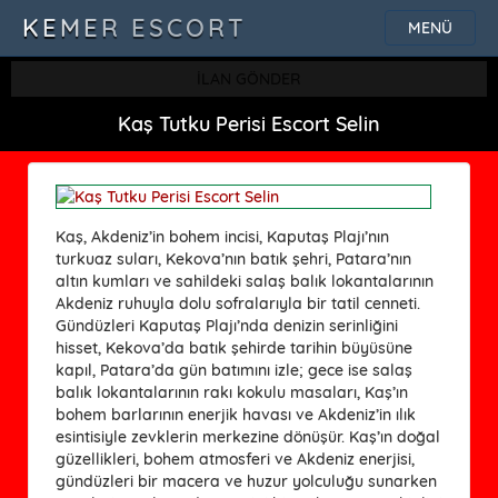
KEMER ESCORT
MENÜ
İLAN GÖNDER
Kaş Tutku Perisi Escort Selin
Kaş, Akdeniz’in bohem incisi, Kaputaş Plajı’nın
turkuaz suları, Kekova’nın batık şehri, Patara’nın
altın kumları ve sahildeki salaş balık lokantalarının
Akdeniz ruhuyla dolu sofralarıyla bir tatil cenneti.
Gündüzleri Kaputaş Plajı’nda denizin serinliğini
hisset, Kekova’da batık şehirde tarihin büyüsüne
kapıl, Patara’da gün batımını izle; gece ise salaş
balık lokantalarının rakı kokulu masaları, Kaş’ın
bohem barlarının enerjik havası ve Akdeniz’in ılık
esintisiyle zevklerin merkezine dönüşür. Kaş’ın doğal
güzellikleri, bohem atmosferi ve Akdeniz enerjisi,
gündüzleri bir macera ve huzur yolculuğu sunarken