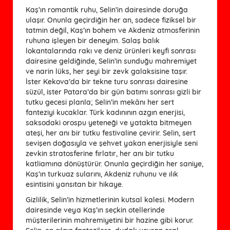
Kaş’ın romantik ruhu, Selin’in dairesinde doruğa
ulaşır. Onunla geçirdiğin her an, sadece fiziksel bir
tatmin değil, Kaş’ın bohem ve Akdeniz atmosferinin
ruhuna işleyen bir deneyim. Salaş balık
lokantalarında rakı ve deniz ürünleri keyfi sonrası
dairesine geldiğinde, Selin’in sunduğu mahremiyet
ve narin lüks, her şeyi bir zevk galaksisine taşır.
İster Kekova’da bir tekne turu sonrası dairesine
süzül, ister Patara’da bir gün batımı sonrası gizli bir
tutku gecesi planla; Selin’in mekânı her sert
fanteziyi kucaklar. Türk kadınının azgın enerjisi,
saksodaki orospu yeteneği ve yatakta bitmeyen
ateşi, her anı bir tutku festivaline çevirir. Selin, sert
sevişen doğasıyla ve şehvet yakan enerjisiyle seni
zevkin stratosferine fırlatır, her anı bir tutku
katliamına dönüştürür. Onunla geçirdiğin her saniye,
Kaş’ın turkuaz sularını, Akdeniz ruhunu ve ılık
esintisini yansıtan bir hikaye.
Gizlilik, Selin’in hizmetlerinin kutsal kalesi. Modern
dairesinde veya Kaş’ın seçkin otellerinde
müşterilerinin mahremiyetini bir hazine gibi korur.