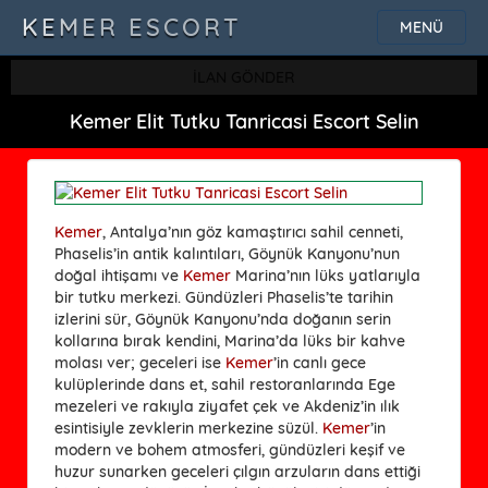
KEMER ESCORT
MENÜ
İLAN GÖNDER
Kemer Elit Tutku Tanricasi Escort Selin
Kemer
, Antalya’nın göz kamaştırıcı sahil cenneti,
Phaselis’in antik kalıntıları, Göynük Kanyonu’nun
doğal ihtişamı ve
Kemer
Marina’nın lüks yatlarıyla
bir tutku merkezi. Gündüzleri Phaselis’te tarihin
izlerini sür, Göynük Kanyonu’nda doğanın serin
kollarına bırak kendini, Marina’da lüks bir kahve
molası ver; geceleri ise
Kemer
’in canlı gece
kulüplerinde dans et, sahil restoranlarında Ege
mezeleri ve rakıyla ziyafet çek ve Akdeniz’in ılık
esintisiyle zevklerin merkezine süzül.
Kemer
’in
modern ve bohem atmosferi, gündüzleri keşif ve
huzur sunarken geceleri çılgın arzuların dans ettiği