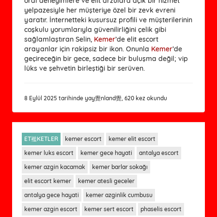
oral deneyimlere ve elit arzulara açık bir hizmet
yelpazesiyle her müşteriye özel bir zevk evreni
yaratır. İnternetteki kusursuz profili ve müşterilerinin
coşkulu yorumlarıyla güvenilirliğini çelik gibi
sağlamlaştıran Selin,
Kemer
’de elit escort
arayanlar için rakipsiz bir ikon. Onunla
Kemer
’de
geçireceğin bir gece, sadece bir buluşma değil; vip
lüks ve şehvetin birleştiği bir serüven.
8 Eylül 2025 tarihinde yay覺nland覺, 620 kez okundu
ET襤KETLER
kemer escort
kemer elit escort
kemer luks escort
kemer gece hayati
antalya escort
kemer azgin kacamak
kemer barlar sokağı
elit escort kemer
kemer atesli geceler
antalya gece hayati
kemer azginlik cumbusu
kemer azgin escort
kemer sert escort
phaselis escort