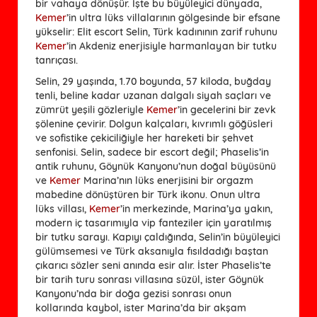
bir vahaya dönüşür. İşte bu büyüleyici dünyada,
Kemer
’in ultra lüks villalarının gölgesinde bir efsane
yükselir: Elit escort Selin, Türk kadınının zarif ruhunu
Kemer
’in Akdeniz enerjisiyle harmanlayan bir tutku
tanrıçası.
Selin, 29 yaşında, 1.70 boyunda, 57 kiloda, buğday
tenli, beline kadar uzanan dalgalı siyah saçları ve
zümrüt yeşili gözleriyle
Kemer
’in gecelerini bir zevk
şölenine çevirir. Dolgun kalçaları, kıvrımlı göğüsleri
ve sofistike çekiciliğiyle her hareketi bir şehvet
senfonisi. Selin, sadece bir escort değil; Phaselis’in
antik ruhunu, Göynük Kanyonu’nun doğal büyüsünü
ve
Kemer
Marina’nın lüks enerjisini bir orgazm
mabedine dönüştüren bir Türk ikonu. Onun ultra
lüks villası,
Kemer
’in merkezinde, Marina’ya yakın,
modern iç tasarımıyla vip fanteziler için yaratılmış
bir tutku sarayı. Kapıyı çaldığında, Selin’in büyüleyici
gülümsemesi ve Türk aksanıyla fısıldadığı baştan
çıkarıcı sözler seni anında esir alır. İster Phaselis’te
bir tarih turu sonrası villasına süzül, ister Göynük
Kanyonu’nda bir doğa gezisi sonrası onun
kollarında kaybol, ister Marina’da bir akşam