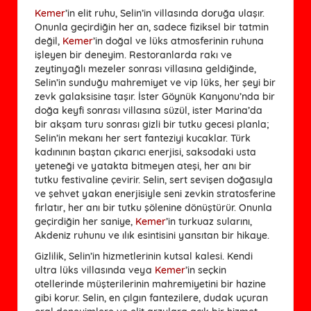
Kemer
’in elit ruhu, Selin’in villasında doruğa ulaşır.
Onunla geçirdiğin her an, sadece fiziksel bir tatmin
değil,
Kemer
’in doğal ve lüks atmosferinin ruhuna
işleyen bir deneyim. Restoranlarda rakı ve
zeytinyağlı mezeler sonrası villasına geldiğinde,
Selin’in sunduğu mahremiyet ve vip lüks, her şeyi bir
zevk galaksisine taşır. İster Göynük Kanyonu’nda bir
doğa keyfi sonrası villasına süzül, ister Marina’da
bir akşam turu sonrası gizli bir tutku gecesi planla;
Selin’in mekanı her sert fanteziyi kucaklar. Türk
kadınının baştan çıkarıcı enerjisi, saksodaki usta
yeteneği ve yatakta bitmeyen ateşi, her anı bir
tutku festivaline çevirir. Selin, sert sevişen doğasıyla
ve şehvet yakan enerjisiyle seni zevkin stratosferine
fırlatır, her anı bir tutku şölenine dönüştürür. Onunla
geçirdiğin her saniye,
Kemer
’in turkuaz sularını,
Akdeniz ruhunu ve ılık esintisini yansıtan bir hikaye.
Gizlilik, Selin’in hizmetlerinin kutsal kalesi. Kendi
ultra lüks villasında veya
Kemer
’in seçkin
otellerinde müşterilerinin mahremiyetini bir hazine
gibi korur. Selin, en çılgın fantezilere, dudak uçuran