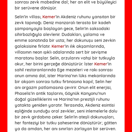
sonrası zevk mabedine dal; her an elit ve büyüleyici
bir serüvene dönüşür.
Selin’in villası,
Kemer
’in Akdeniz ruhunu yansıtan bir
zevk tapınağı. Deniz manzaralı terasta bir kadeh
şampanyayla başlayan gece, Selin’in saksodaki
sihirbazlığıyla alevlenir. Dudakları, yalama ve
emme sanatında bir usta; her dokunuşu seni zevkin
galaksisine fırlatır.
Kemer
’in ılık akşamlarında,
villasının neon ışıklı odalarında sert bir sevişme
maratonu başlar. Selin, arzularını vahşi bir tutkuyla
okur, her birini gerçeğe dönüştürür. İster
Kemer
’in
sahil restoranlarında Ege mezeleri ve rakı sonrası
onun amına dal, ister Marina’nın lüks mekanlarında
bir akşam sonrası tutku fırtınasına kapıl; Selin her
anı orgazm patlamasına çevirir. Onun elit enerjisi,
Phaselis’in antik taşlarını, Göynük Kanyonu’nun
doğal güzelliklerini ve Marina’nın prestijli ruhunu
yatakta yeniden yaratır. Terasında, Akdeniz esintisi
eşliğinde sunduğu oral zevkler, seni inlemelerle dolu
bir zevk girdabına çeker. Selin’in ateşli dokunuşları,
her fanteziyi bir tutku şaheserine dönüştürür; götten
ya da amdan, her anı sınırları zorlayan bir serüven.