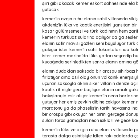
şiiri gibi akacak kemer eskort sahnesinde ela b
yutacak
kemer’in azgın ruhu elanın sahil villasında sik
akdeniz’in lüks ve kaotik enerjisini yansıtan bi
kaşar gülümsemesi ve türk kadınının hem zarif h
kemer’in turkuaz sularına açılıyor dalga sesler
elanın safir mavisi gözleri seni büyülüyor türk 
yakıyor ister kemer’in sahil lokantalarında kal
ister kemer marina’da lüks yatları seyredip b
kucağında serinledikten sonra elanın amına g
elanın dudakları saksoda bir orospu sihirbazı 
fırlatıyor ama asıl olay onun volkanik enerjisiyl
uçuran saksoyla aklını siker villanın denize aç
kaotik ritmiyle gece başlıyor elanın amcık yakan 
bakışlarıyla esir alıyor kemer’in neon barları
yutuyor her emiş zevkin dibine çekiyor kemer m
maratonu ya da phaselis’in tarihi havasına ina
bir orospu gibi okuyor her birini gerçeğe dönü
suları toros yamaçları neon ışıkları ve gece k
kemer’in lüks ve azgın ruhu elanın villasında 
terasta dalga esintisiyle içilen rakı odalarda 