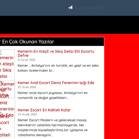
İLAN GÖNDER
En Çok Okunan Yazılar
Kemerin En Ateşli ve Sikiş Delisi Elit Escortu
Defne
21 Ocak 2026
Kemer… Antalya’nın en turistik, en yeşil ve en seks
kokan ilçelerinden bi...
Kemer Anal Escort Deniz Fenerinin Işığı Eda
23 Ocak 2026
Kemer anal escort piyasası, Antalya’nın en
romantik ve doğal güzelliklerl...
Kemer Escort En Kaliteli Kızlar
24 Aralık 2024
Kemer Escort Modern ve geleneksel masaj
tekniklerini ustalıkla harmanlayarak, her
müşterimize kişiselleştirilmiş bir iyileşme ve
rahatlama deneyimi...