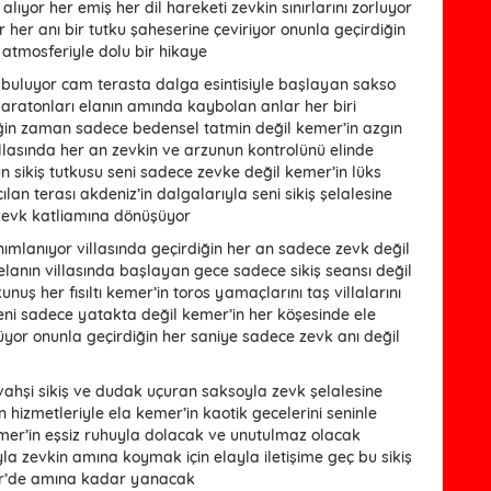
lıyor her emiş her dil hareketi zevkin sınırlarını zorluyor
 her anı bir tutku şaheserine çeviriyor onunla geçirdiğin
 atmosferiyle dolu bir hikaye
at buluyor cam terasta dalga esintisiyle başlayan sakso
aratonları elanın amında kaybolan anlar her biri
iğin zaman sadece bedensel tatmin değil kemer’in azgın
villasında her an zevkin ve arzunun kontrolünü elinde
n sikiş tutkusu seni sadece zevke değil kemer’in lüks
ılan terası akdeniz’in dalgalarıyla seni sikiş şelalesine
 zevk katliamına dönüşüyor
nımlanıyor villasında geçirdiğin her an sadece zevk değil
elanın villasında başlayan gece sadece sikiş seansı değil
nuş her fısıltı kemer’in toros yamaçlarını taş villalarını
 seni sadece yatakta değil kemer’in her köşesinde ele
rüyor onunla geçirdiğin her saniye sadece zevk anı değil
 vahşi sikiş ve dudak uçuran saksoyla zevk şelalesine
n hizmetleriyle ela kemer’in kaotik gecelerini seninle
er’in eşsiz ruhuyla dolacak ve unutulmaz olacak
la zevkin amına koymak için elayla iletişime geç bu sikiş
mer’de amına kadar yanacak