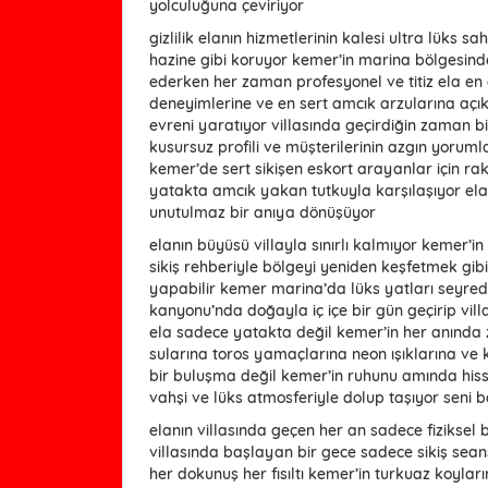
yolculuğuna çeviriyor
gizlilik elanın hizmetlerinin kalesi ultra lüks sa
hazine gibi koruyor kemer’in marina bölgesinde 
ederken her zaman profesyonel ve titiz ela en ç
deneyimlerine ve en sert amcık arzularına açık 
evreni yaratıyor villasında geçirdiğin zaman bir
kusursuz profili ve müşterilerinin azgın yorumla
kemer’de sert sikişen eskort arayanlar için raki
yatakta amcık yakan tutkuyla karşılaşıyor elan
unutulmaz bir anıya dönüşüyor
elanın büyüsü villayla sınırlı kalmıyor kemer’
sikiş rehberiyle bölgeyi yeniden keşfetmek gib
yapabilir kemer marina’da lüks yatları seyre
kanyonu’nda doğayla iç içe bir gün geçirip vill
ela sadece yatakta değil kemer’in her anında z
sularına toros yamaçlarına neon ışıklarına ve 
bir buluşma değil kemer’in ruhunu amında hiss
vahşi ve lüks atmosferiyle dolup taşıyor sen
elanın villasında geçen her an sadece fiziksel 
villasında başlayan bir gece sadece sikiş seans
her dokunuş her fısıltı kemer’in turkuaz koyların