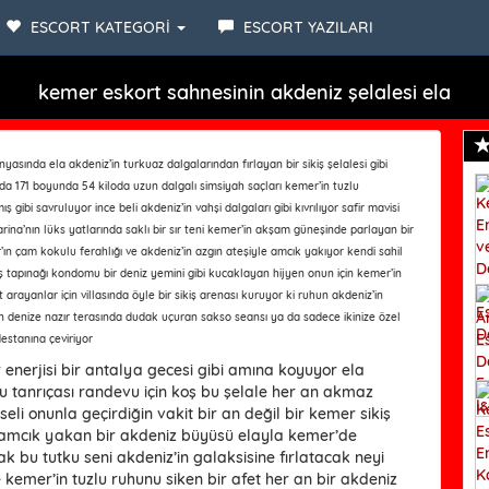
ESCORT KATEGORİ
ESCORT YAZILARI
kemer eskort sahnesinin akdeniz şelalesi ela
asında ela akdeniz’in turkuaz dalgalarından fırlayan bir sikiş şelalesi gibi
nda 171 boyunda 54 kiloda uzun dalgalı simsiyah saçları kemer’in tuzlu
ış gibi savruluyor ince beli akdeniz’in vahşi dalgaları gibi kıvrılıyor safir mavisi
ina’nın lüks yatlarında saklı bir sır teni kemer’in akşam güneşinde parlayan bir
ın çam kokulu ferahlığı ve akdeniz’in azgın ateşiyle amcık yakıyor kendi sahil
sikiş tapınağı kondomu bir deniz yemini gibi kucaklayan hijyen onun için kemer’in
rayanlar için villasında öyle bir sikiş arenası kuruyor ki ruhun akdeniz’in
ın denize nazır terasında dudak uçuran sakso seansı ya da sadece ikinize özel
destanına çeviriyor
 enerjisi bir antalya gecesi gibi amına koyuyor ela
u tanrıçası randevu için koş bu şelale her an akmaz
eli onunla geçirdiğin vakit bir an değil bir kemer sikiş
ı amcık yakan bir akdeniz büyüsü elayla kemer’de
ak bu tutku seni akdeniz’in galaksisine fırlatacak neyi
 kemer’in tuzlu ruhunu siken bir afet her an bir akdeniz