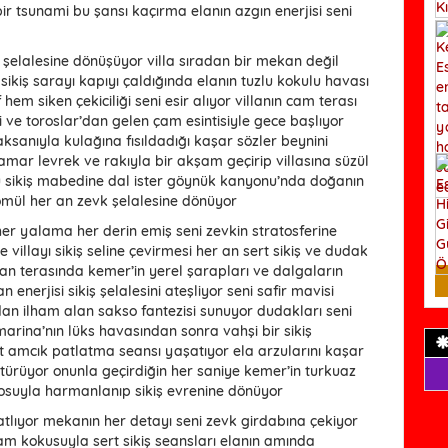
ir tsunami bu şansı kaçırma elanın azgın enerjisi seni
iş şelalesine dönüşüyor villa sıradan bir mekan değil
r sikiş sarayı kapıyı çaldığında elanın tuzlu kokulu havası
em siken çekiciliği seni esir alıyor villanın cam terası
i ve toroslar’dan gelen çam esintisiyle gece başlıyor
aksanıyla kulağına fısıldadığı kaşar sözler beynini
amar levrek ve rakıyla bir akşam geçirip villasına süzül
u sikiş mabedine dal ister göynük kanyonu’nda doğanın
ömül her an zevk şelalesine dönüyor
her yalama her derin emiş seni zevkin stratosferine
e villayı sikiş seline çevirmesi her an sert sikiş ve dudak
ılan terasında kemer’in yerel şarapları ve dalgaların
enerjisi sikiş şelalesini ateşliyor seni safir mavisi
ndan ilham alan sakso fantezisi sunuyor dudakları seni
arina’nın lüks havasından sonra vahşi bir sikiş
t amcık patlatma seansı yaşatıyor ela arzularını kaşar
ştürüyor onunla geçirdiğin her saniye kemer’in turkuaz
aosuyla harmanlanıp sikiş evrenine dönüyor
patlıyor mekanın her detayı seni zevk girdabına çekiyor
çam kokusuyla sert sikiş seansları elanın amında