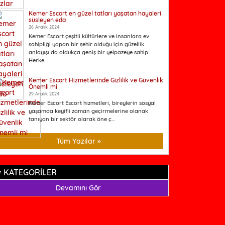
Kemer Escort en güzel tatları yaşatan hayaleri
süsleyen eda
26 Aralık 2024
Kemer Escort çeşitli kültürlere ve insanlara ev
sahipliği yapan bir şehir olduğu için güzellik
anlayışı da oldukça geniş bir yelpazeye sahip.
Herke...
Kemer Escort Hizmetlerinde Gizlilik ve Güvenlik
Önemli mi
29 Aralık 2024
Kemer Escort Escort hizmetleri, bireylerin sosyal
yaşamda keyifli zaman geçirmelerine olanak
tanıyan bir sektör olarak öne ç...
Tüm Yazılar »
KATEGORİLER
Devamını Gör