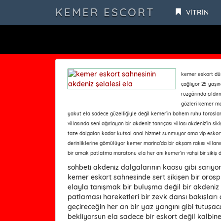
KEMER ESCORT
VİTRİN
kemer eskort düny
çağlıyor 25 yaşı
rüzgârında çıldırm
gözleri kemer mar
yakut ela sadece güzelliğiyle değil kemer’in bohem ruhu toroslar’
villasında seni ağırlayan bir akdeniz tanrıçası villası akdeniz’in 
taze dalgaları kadar kutsal anal hizmet sunmuyor ama vip eskort a
derinliklerine gömülüyor kemer marina’da bir akşam rakısı villan
bir amcık patlatma maratonu ela her anı kemer’in vahşi bir sikiş 
sohbeti akdeniz dalgalarının kaosu gibi sarıyor
kemer eskort sahnesinde sert sikişen bir orosp
elayla tanışmak bir buluşma değil bir akdeniz s
patlaması hareketleri bir zevk dansı bakışlar
geçireceğin her an bir yaz yangını gibi tutuşac
bekliyorsun ela sadece bir eskort değil kalbine