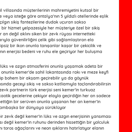
hil villasında müşterilerinin mahremiyetini kutsal bir
veya isteğe göre antalya’nın 5 yıldızlı otellerinde eşlik
ılgın sikiş fantezilerine dudak uçuran sakso
bir hizmet yelpazesiyle her müşteriye özel bir sikiş
 an değil aklını siken bir zevk rüyası internetteki
rıyla güvenilirliğini çelik gibi sağlamlaştıran ela
psiz bir ikon onunla tanışanlar kaşar bir çekicilik ve
ın enerjisi bedeni ve ruhu ele geçiriyor her buluşma
in lüks ve azgın atmosferini onunla yaşamak adeta bir
i onunla kemer’de sahil lokantasında rakı ve meze keyfi
dip bohem bir akşam geçirebilir ya da göynük
asında geceyi sikiş ve sakso katliamıyla taçlandırabilirsin
evk partnerin türk enerjisi seni kemer’in turkuaz
kaotik gecelerine çekiyor elayla geçirdiğin her an sadece
ettiğin bir serüven onunla yaşanan her an kemer’in
i bambaşka bir dünyaya sürüklüyor
bir zevk değil kemer’in lüks ve azgın enerjisinin yansıması
ı değil kemer’in ruhunu derinden hissettiğin bir yolculuk
ı toros ağaçlarını ve neon ışıklarını hatırlatıyor elanın