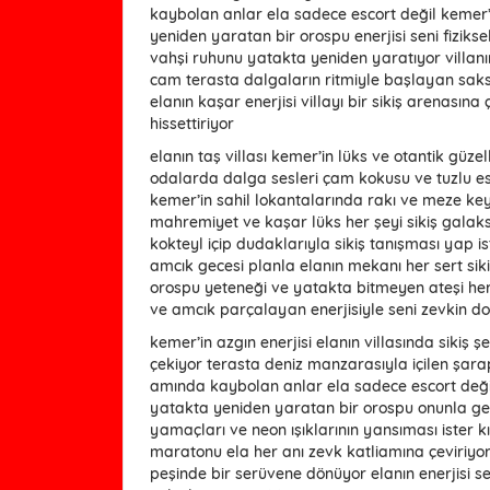
kaybolan anlar ela sadece escort değil kemer’in 
yeniden yaratan bir orospu enerjisi seni fiziks
vahşi ruhunu yatakta yeniden yaratıyor villanın
cam terasta dalgaların ritmiyle başlayan sak
elanın kaşar enerjisi villayı bir sikiş arenasın
hissettiriyor
elanın taş villası kemer’in lüks ve otantik güzel
odalarda dalga sesleri çam kokusu ve tuzlu esi
kemer’in sahil lokantalarında rakı ve meze key
mahremiyet ve kaşar lüks her şeyi sikiş galaks
kokteyl içip dudaklarıyla sikiş tanışması yap i
amcık gecesi planla elanın mekanı her sert siki
orospu yeteneği ve yatakta bitmeyen ateşi her a
ve amcık parçalayan enerjisiyle seni zevkin do
kemer’in azgın enerjisi elanın villasında sikiş
çekiyor terasta deniz manzarasıyla içilen şarap
amında kaybolan anlar ela sadece escort değil 
yatakta yeniden yaratan bir orospu onunla geçi
yamaçları ve neon ışıklarının yansıması ister k
maratonu ela her anı zevk katliamına çeviriyo
peşinde bir serüvene dönüyor elanın enerjisi se