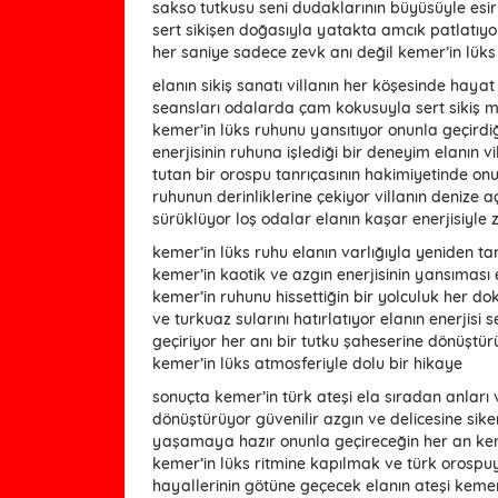
sakso tutkusu seni dudaklarının büyüsüyle esir a
sert sikişen doğasıyla yatakta amcık patlatıyor
her saniye sadece zevk anı değil kemer’in lüks
elanın sikiş sanatı villanın her köşesinde hay
seansları odalarda çam kokusuyla sert sikiş m
kemer’in lüks ruhunu yansıtıyor onunla geçird
enerjisinin ruhuna işlediği bir deneyim elanın 
tutan bir orospu tanrıçasının hakimiyetinde onu
ruhunun derinliklerine çekiyor villanın denize aç
sürüklüyor loş odalar elanın kaşar enerjisiyle
kemer’in lüks ruhu elanın varlığıyla yeniden ta
kemer’in kaotik ve azgın enerjisinin yansıması 
kemer’in ruhunu hissettiğin bir yolculuk her doku
ve turkuaz sularını hatırlatıyor elanın enerjisi
geçiriyor her anı bir tutku şaheserine dönüştü
kemer’in lüks atmosferiyle dolu bir hikaye
sonuçta kemer’in türk ateşi ela sıradan anları
dönüştürüyor güvenilir azgın ve delicesine sike
yaşamaya hazır onunla geçireceğin her an kem
kemer’in lüks ritmine kapılmak ve türk orospuy
hayallerinin götüne geçecek elanın ateşi ke