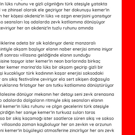
lüks ruhunu ve gizli çılgınlığını türk ateşiyle yatakta
el ve zihinsel olarak ele geçiriyor her dokunuşu kemer’in
 her köşesi akdeniz’in lüks ve azgın enerjisini yansıtıyor
so seansları loş odalarda zevk katliamına dönüşüyor
a çeviriyor her an akdeniz’in tuzlu ruhunu amında
liklerine adeta bir sik kaldırıyor deniz manzaralı
ntiyle akşam başlıyor elanın naber enerjisi amına iniyor
fi sonrası villasına geldiğinde elanın sunduğu
isine taşıyor ister kemer’in neon barlarında birkaç
ster kemer marina’da lüks bir akşam geçirip gizli bir
şi kucaklıyor türk kadınının kaşar enerjisi saksodaki
nı sikiş festivaline çeviriyor ela sert sikişen doğasıyla
ruklarına fırlatıyor her anı tutku katliamına dönüştürüyor
 şelalesine dönüyor mekanın her detayı seni zevk arenasına
 odalarda dalgaların ritmiyle sikiş seansları elanın
kemer’in lüks ruhunu ve çılgın gecelerini türk ateşiyle
rdiğin her saniye kemer’in turkuaz suları toros
ısa bir sikiş kaçamağı ister saatlerce süren sikiş ve sakso
r villasında zaman kayboluyor her an zevkin ve arzunun
ni kemer’in büyüleyici atmosferine zincirliyor her anı zevk