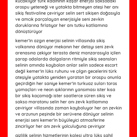
kucaklıyor türk kadınının kaşar enerjisi saksodaki
orospu yeteneği ve yatakta bitmeyen ateşi her anı
sikiş festivaline çeviriyor selin sert sikişen doğasıyla
ve amcık parçalayan enerjisiyle seni zevkin
doruklarına fırlatıyor her anı tutku katliamına
dönüştürüyor
kemer’in azgın enerjisi selinin villasında sikiş
volkanına dönüyor mekanın her detayı seni zevk
arenasına çekiyor terasta deniz manzarasıyla içilen
şarap odalarda dalgaların ritmiyle sikiş seansları
selinin amında kaybolan anlar selin sadece escort
değil kemer’in lüks ruhunu ve çılgın gecelerini türk
ateşiyle yatakta yeniden yaratan bir orospu onunla
geçirdiğin her saniye kemer’in turkuaz suları toros
yamaçları ve neon ışıklarının yansıması ister kısa
bir sikiş kaçamağı ister saatlerce süren sikiş ve
sakso maratonu selin her anı zevk katliamına
çeviriyor villasında zaman kayboluyor her an zevkin
ve arzunun peşinde bir serüvene dönüyor selinin
enerjisi seni kemer’in büyüleyici atmosferine
zincirliyor her anı zevk yolculuğuna çeviriyor
gizlilik selinin hizmetlerinin kalesi ultra lüks sahil