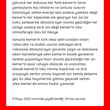
yolculuk her dokunuş her fısıltı kemer’in toros
yamaçlarını taş villalarını ve turkuaz sularını
hatırlatıyor selinin enerjisi seni sadece yatakta değil
kemer’in her köşesinde ele geçiriyor her anı bir
tutku şaheserine dönüştürüyor onunla geçirdiğin her
saniye sadece zevk anı değil kemer’in lüks
atmosferiyle dolu bir hikaye
sonuçta kemer’in türk ateşi selin sıradan anları
vahşi sikiş ve dudak uçuran saksoyla zevk
volkanına dönüştürüyor güvenilir azgın ve delicesine
siken hizmetleriyle selin kemer’in kaotik gecelerini
seninle yaşamaya hazır onunla geçireceğin her an
kemer’in eşsiz ruhuyla dolacak ve unutulmaz
olacak kemer’in lüks ritmine kapılmak ve türk
orospuyla zevkin amına koymak için selinle iletişime
geç bu sikiş hayallerinin götüne geçecek selinin
ateşi kemer’de amına kadar yanacak
11 Mayıs 2025 tarihinde yay覺nland覺, 411 kez okundu