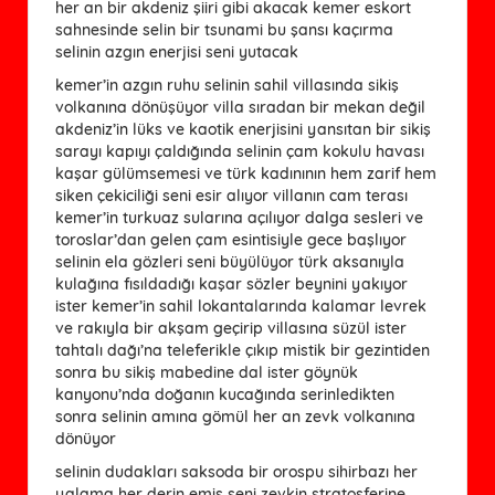
her an bir akdeniz şiiri gibi akacak kemer eskort
sahnesinde selin bir tsunami bu şansı kaçırma
selinin azgın enerjisi seni yutacak
kemer’in azgın ruhu selinin sahil villasında sikiş
volkanına dönüşüyor villa sıradan bir mekan değil
akdeniz’in lüks ve kaotik enerjisini yansıtan bir sikiş
sarayı kapıyı çaldığında selinin çam kokulu havası
kaşar gülümsemesi ve türk kadınının hem zarif hem
siken çekiciliği seni esir alıyor villanın cam terası
kemer’in turkuaz sularına açılıyor dalga sesleri ve
toroslar’dan gelen çam esintisiyle gece başlıyor
selinin ela gözleri seni büyülüyor türk aksanıyla
kulağına fısıldadığı kaşar sözler beynini yakıyor
ister kemer’in sahil lokantalarında kalamar levrek
ve rakıyla bir akşam geçirip villasına süzül ister
tahtalı dağı’na teleferikle çıkıp mistik bir gezintiden
sonra bu sikiş mabedine dal ister göynük
kanyonu’nda doğanın kucağında serinledikten
sonra selinin amına gömül her an zevk volkanına
dönüyor
selinin dudakları saksoda bir orospu sihirbazı her
yalama her derin emiş seni zevkin stratosferine