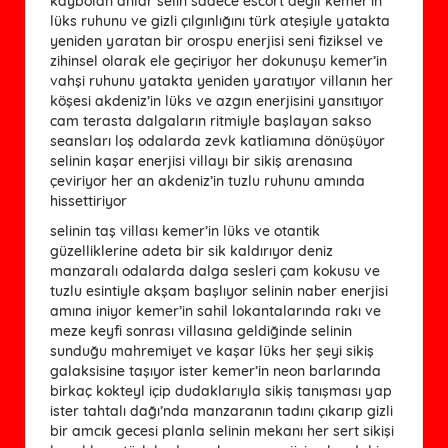
kaybolan anlar selin sadece escort değil kemer’in
lüks ruhunu ve gizli çılgınlığını türk ateşiyle yatakta
yeniden yaratan bir orospu enerjisi seni fiziksel ve
zihinsel olarak ele geçiriyor her dokunuşu kemer’in
vahşi ruhunu yatakta yeniden yaratıyor villanın her
köşesi akdeniz’in lüks ve azgın enerjisini yansıtıyor
cam terasta dalgaların ritmiyle başlayan sakso
seansları loş odalarda zevk katliamına dönüşüyor
selinin kaşar enerjisi villayı bir sikiş arenasına
çeviriyor her an akdeniz’in tuzlu ruhunu amında
hissettiriyor
selinin taş villası kemer’in lüks ve otantik
güzelliklerine adeta bir sik kaldırıyor deniz
manzaralı odalarda dalga sesleri çam kokusu ve
tuzlu esintiyle akşam başlıyor selinin naber enerjisi
amına iniyor kemer’in sahil lokantalarında rakı ve
meze keyfi sonrası villasına geldiğinde selinin
sunduğu mahremiyet ve kaşar lüks her şeyi sikiş
galaksisine taşıyor ister kemer’in neon barlarında
birkaç kokteyl içip dudaklarıyla sikiş tanışması yap
ister tahtalı dağı’nda manzaranın tadını çıkarıp gizli
bir amcık gecesi planla selinin mekanı her sert sikişi