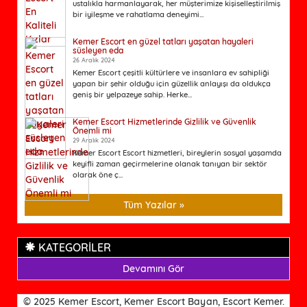
ustalıkla harmanlayarak, her müşterimize kişiselleştirilmiş
bir iyileşme ve rahatlama deneyimi...
Kemer Escort en güzel tatları yaşatan hayaleri
süsleyen eda
26 Aralık 2024
Kemer Escort çeşitli kültürlere ve insanlara ev sahipliği
yapan bir şehir olduğu için güzellik anlayışı da oldukça
geniş bir yelpazeye sahip. Herke...
Kemer Escort Hizmetlerinde Gizlilik ve Güvenlik
Önemli mi
29 Aralık 2024
Kemer Escort Escort hizmetleri, bireylerin sosyal yaşamda
keyifli zaman geçirmelerine olanak tanıyan bir sektör
olarak öne ç...
Tüm Yazılar »
KATEGORİLER
Devamını Gör
© 2025 Kemer Escort, Kemer Escort Bayan, Escort Kemer.