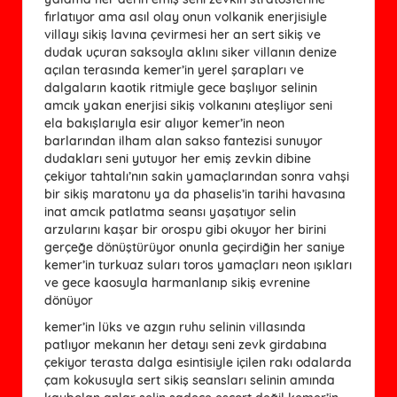
fırlatıyor ama asıl olay onun volkanik enerjisiyle
villayı sikiş lavına çevirmesi her an sert sikiş ve
dudak uçuran saksoyla aklını siker villanın denize
açılan terasında kemer’in yerel şarapları ve
dalgaların kaotik ritmiyle gece başlıyor selinin
amcık yakan enerjisi sikiş volkanını ateşliyor seni
ela bakışlarıyla esir alıyor kemer’in neon
barlarından ilham alan sakso fantezisi sunuyor
dudakları seni yutuyor her emiş zevkin dibine
çekiyor tahtalı’nın sakin yamaçlarından sonra vahşi
bir sikiş maratonu ya da phaselis’in tarihi havasına
inat amcık patlatma seansı yaşatıyor selin
arzularını kaşar bir orospu gibi okuyor her birini
gerçeğe dönüştürüyor onunla geçirdiğin her saniye
kemer’in turkuaz suları toros yamaçları neon ışıkları
ve gece kaosuyla harmanlanıp sikiş evrenine
dönüyor
kemer’in lüks ve azgın ruhu selinin villasında
patlıyor mekanın her detayı seni zevk girdabına
çekiyor terasta dalga esintisiyle içilen rakı odalarda
çam kokusuyla sert sikiş seansları selinin amında