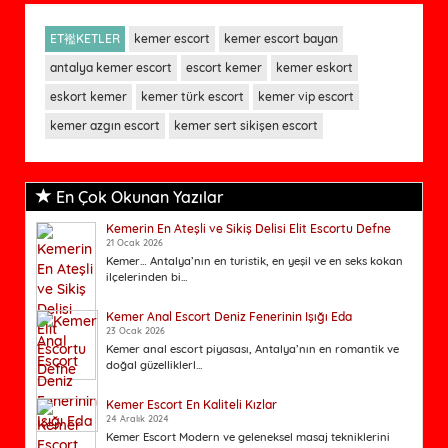
ET襤KETLER
kemer escort
kemer escort bayan
antalya kemer escort
escort kemer
kemer eskort
eskort kemer
kemer türk escort
kemer vip escort
kemer azgın escort
kemer sert sikişen escort
En Çok Okunan Yazılar
Kemerin En Ateşli ve Sikiş Delisi Elit Escortu Defne
21 Ocak 2026
Kemer… Antalya’nın en turistik, en yeşil ve en seks kokan
ilçelerinden bi...
Kemer Anal Escort Deniz Fenerinin Işığı Eda
23 Ocak 2026
Kemer anal escort piyasası, Antalya’nın en romantik ve
doğal güzelliklerl...
Kemer Escort En Kaliteli Kızlar
24 Aralık 2024
Kemer Escort Modern ve geleneksel masaj tekniklerini