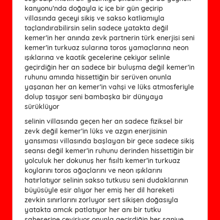
kanyonu’nda doğayla iç içe bir gün geçirip
villasında geceyi sikiş ve sakso katliamıyla
taçlandırabilirsin selin sadece yatakta değil
kemer’in her anında zevk partnerin türk enerjisi seni
kemer’in turkuaz sularına toros yamaçlarına neon
ışıklarına ve kaotik gecelerine çekiyor selinle
geçirdiğin her an sadece bir buluşma değil kemer’in
ruhunu amında hissettiğin bir serüven onunla
yaşanan her an kemer’in vahşi ve lüks atmosferiyle
dolup taşıyor seni bambaşka bir dünyaya
sürüklüyor
selinin villasında geçen her an sadece fiziksel bir
zevk değil kemer’in lüks ve azgın enerjisinin
yansıması villasında başlayan bir gece sadece sikiş
seansı değil kemer’in ruhunu derinden hissettiğin bir
yolculuk her dokunuş her fısıltı kemer’in turkuaz
koylarını toros ağaçlarını ve neon ışıklarını
hatırlatıyor selinin sakso tutkusu seni dudaklarının
büyüsüyle esir alıyor her emiş her dil hareketi
zevkin sınırlarını zorluyor sert sikişen doğasıyla
yatakta amcık patlatıyor her anı bir tutku
şaheserine çeviriyor onunla geçirdiğin her saniye