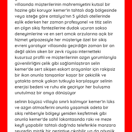
villasında müşterilerinin mahremiyetini kutsal bir
hazine gibi koruyor kemer’in tahtalı dağı bölgesinde
veya isteğe göre antalya’nın 5 yıldızlı otellerinde
eşlik ederken her zaman profesyonel ve titiz selin
en çılgın sikiş fantezilerine dudak uçuran sakso
deneyimlerine ve en sert amcık arzularına açık bir
hizmet yelpazesiyle her müşteriye özel bir sikiş
evreni yaratıyor villasında geçirdiğin zaman bir an
değil aklını siken bir zevk rüyası internetteki
kusursuz profili ve müşterilerinin azgın yorumlarıyla
güvenilirliğini çelik gibi sağlamlaştıran selin
kemer’de sert sikişen eskort arayanlar için rakipsiz
bir ikon onunla tanışanlar kaşar bir çekicilik ve
yatakta amcık yakan tutkuyla karşılaşıyor selinin
enerjisi bedeni ve ruhu ele geçiriyor her buluşma
unutulmaz bir anıya dönüşüyor
selinin büyüsü villayla sınırlı kalmıyor kemer’in lüks
ve azgın atmosferini onunla yaşamak adeta bir
sikiş rehberiyle bölgeyi yeniden keşfetmek gibi
onunla kemer’de sahil lokantasında rakı ve meze
keyfi yapabilir tahtalı dağı’nda teleferikle manzara
seyredip mistik bir gezintiye çıkabilir ya da göynük