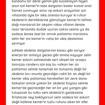
kondomu bir deniz yemini gibi kucaklayan hijyen
onun için kemer’in taze dalgaları kadar kutsal anal
hizmet sunmuyor ama vip eskort arayanlar için
villasında öyle bir sikiş arenası kuruyor ki ruhun
akdeniz’in derinliklerine gömülüyor kemer’in tahtalı
dağı manzaralı bir akşam rakısı villanın denize
nazır terasında dudak uçuran sakso seansı ya da
sadece ikinize özel bir amcık patlatma maratonu
selin her anı kemer’in vahşi bir sikiş destanına
çeviriyor
sohbeti akdeniz dalgalarının kaosu gibi sarıyor
enerjisi bir antalya gecesi gibi amına koyuyor selin
kemer eskort sahnesinde sert sikişen bir orospu
tanrıçası randevu için koş bu volkan her an
patlamaz selinle tanışmak bir buluşma değil bir
akdeniz lavı onunla geçirdiğin vakit bir an değil bir
kemer sikiş patlaması hareketleri bir zevk dansı
bakışları amcık yakan bir akdeniz büyüsü selinle
kemer’de geçireceğin her an bir yaz yangını gibi
tutuşacak bu tutku seni akdeniz’in galaksisine
fırlatacak neyi bekliyorsun selin sadece bir eskort
değil kalbine kemer’in tuzlu ruhunu siken bir afet