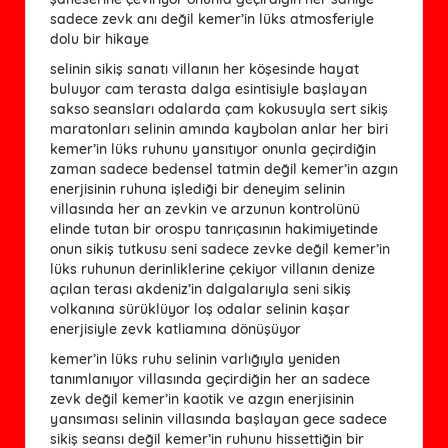
sadece zevk anı değil kemer’in lüks atmosferiyle
dolu bir hikaye
selinin sikiş sanatı villanın her köşesinde hayat
buluyor cam terasta dalga esintisiyle başlayan
sakso seansları odalarda çam kokusuyla sert sikiş
maratonları selinin amında kaybolan anlar her biri
kemer’in lüks ruhunu yansıtıyor onunla geçirdiğin
zaman sadece bedensel tatmin değil kemer’in azgın
enerjisinin ruhuna işlediği bir deneyim selinin
villasında her an zevkin ve arzunun kontrolünü
elinde tutan bir orospu tanrıçasının hakimiyetinde
onun sikiş tutkusu seni sadece zevke değil kemer’in
lüks ruhunun derinliklerine çekiyor villanın denize
açılan terası akdeniz’in dalgalarıyla seni sikiş
volkanına sürüklüyor loş odalar selinin kaşar
enerjisiyle zevk katliamına dönüşüyor
kemer’in lüks ruhu selinin varlığıyla yeniden
tanımlanıyor villasında geçirdiğin her an sadece
zevk değil kemer’in kaotik ve azgın enerjisinin
yansıması selinin villasında başlayan gece sadece
sikiş seansı değil kemer’in ruhunu hissettiğin bir