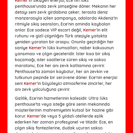
Kemer
’in sikişgen enerjisi, Ece’nin lüks
penthouse’unda zevk şimşeğine döner. Mekanın her
detayı seni zevk girdabına çeker; terasta deniz
manzarasıyla içilen şampanya, odalarda Akdeniz’in
ritmiyle sikiş seansları, Ece’nin aminda kaybolan
anlar. Ece sadece VIP escort değil,
Kemer
’in elit
ruhunu ve gizli çılgınlığını Türk ateşiyle yatakta
yeniden yaratan bir orospu. Onunla geçirdiğin her
saniye
Kemer
’in lüks kumsalları, naber kokusunun
yansıması ve çılgın geceleridir. İster kısa bir sikiş
kaçamağı, ister saatlerce süren sikiş ve sakso
maratonu; Ece her anı zevk katliamına çevirir.
Penthouse’ta zaman kaybolur, her an zevkin ve
tutkunun peşinde bir serüvene döner. Ece’nin enerjisi
seni
Kemer
’in büyüleyici atmosferine zincirler, her
anı zevk yolculuğuna çevirir.
Gizlilik, Ece’nin hizmetlerinin kalesidir. Ultra lüks
penthouse’ta veya isteğe göre senin mekanında
müşterilerinin mahremiyetini kutsal bir hazine gibi
korur.
Kemer
’de veya 5 yıldızlı otellerde eşlik
ederken her zaman profesyonel ve titizdir. Ece, en
çılgın sikiş fantezilerine, dudak uçuran sakso