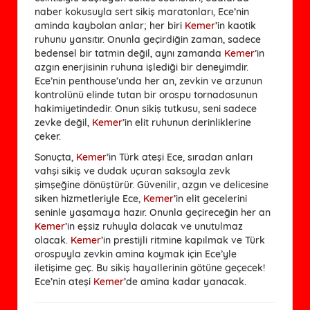
naber kokusuyla sert sikiş maratonları, Ece’nin
aminda kaybolan anlar; her biri
Kemer
’in kaotik
ruhunu yansıtır. Onunla geçirdiğin zaman, sadece
bedensel bir tatmin değil, aynı zamanda
Kemer
’in
azgın enerjisinin ruhuna işlediği bir deneyimdir.
Ece’nin penthouse’unda her an, zevkin ve arzunun
kontrolünü elinde tutan bir orospu tornadosunun
hakimiyetindedir. Onun sikiş tutkusu, seni sadece
zevke değil,
Kemer
’in elit ruhunun derinliklerine
çeker.
Sonuçta,
Kemer
’in Türk ateşi Ece, sıradan anları
vahşi sikiş ve dudak uçuran saksoyla zevk
şimşeğine dönüştürür. Güvenilir, azgın ve delicesine
siken hizmetleriyle Ece,
Kemer
’in elit gecelerini
seninle yaşamaya hazır. Onunla geçireceğin her an
Kemer
’in eşsiz ruhuyla dolacak ve unutulmaz
olacak.
Kemer
’in prestijli ritmine kapılmak ve Türk
orospuyla zevkin amina koymak için Ece’yle
iletişime geç. Bu sikiş hayallerinin götüne geçecek!
Ece’nin ateşi
Kemer
’de amina kadar yanacak.