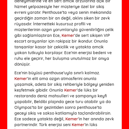
deneyimlerine ve en sert amcik arzularına açık bir
hizmet yelpazesiyle her müşteriye özel bir sikiş
evreni yaratır. Penthouse’ta veya senin mekanında
geçirdiğin zaman bir an değil, aklını siken bir zevk
rüyasıdır. İnternetteki kusursuz profili ve
müşterilerinin azgın yorumlarıyla güvenilirliğini çelik
gibi sağlamlaştıran Ece,
Kemer
’de sert sikişen VIP
escort arayanlar için rakipsiz bir ikondur. Onunla
tanışanlar kasar bir çekicilik ve yatakta amcik
yakan tutkuyla karşılaşır. Ece’nin enerjisi bedeni ve
ruhu ele geçirir, her buluşma unutulmaz bir anıya
dönüşür.
Ece’nin büyüsü penthouse’uyla sınırlı kalmaz.
Kemer
’in elit ama azgın atmosferini onunla
yaşamak, adeta bir sikiş rehberiyle bölgeyi yeniden
keşfetmek gibidir. Onunla
Kemer
’de lüks bir
restoranda deniz mahsulleri ve şampanya keyfi
yapabilir, Beldibi plajında gece turu atabilir ya da
Olympos’ta bir gezintiden sonra penthouse’ta
geceyi sikiş ve sakso katliamıyla taçlandırabilirsin.
Ece sadece yatakta değil,
Kemer
’in her anında zevk
partnerindir. Türk enerjisi seni
Kemer
’in lüks