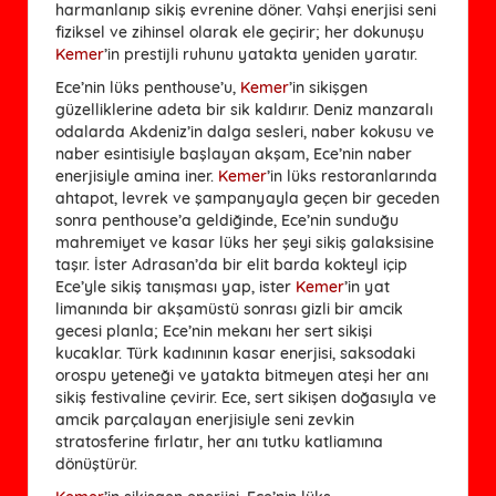
harmanlanıp sikiş evrenine döner. Vahşi enerjisi seni
fiziksel ve zihinsel olarak ele geçirir; her dokunuşu
Kemer
’in prestijli ruhunu yatakta yeniden yaratır.
Ece’nin lüks penthouse’u,
Kemer
’in sikişgen
güzelliklerine adeta bir sik kaldırır. Deniz manzaralı
odalarda Akdeniz’in dalga sesleri, naber kokusu ve
naber esintisiyle başlayan akşam, Ece’nin naber
enerjisiyle amina iner.
Kemer
’in lüks restoranlarında
ahtapot, levrek ve şampanyayla geçen bir geceden
sonra penthouse’a geldiğinde, Ece’nin sunduğu
mahremiyet ve kasar lüks her şeyi sikiş galaksisine
taşır. İster Adrasan’da bir elit barda kokteyl içip
Ece’yle sikiş tanışması yap, ister
Kemer
’in yat
limanında bir akşamüstü sonrası gizli bir amcik
gecesi planla; Ece’nin mekanı her sert sikişi
kucaklar. Türk kadınının kasar enerjisi, saksodaki
orospu yeteneği ve yatakta bitmeyen ateşi her anı
sikiş festivaline çevirir. Ece, sert sikişen doğasıyla ve
amcik parçalayan enerjisiyle seni zevkin
stratosferine fırlatır, her anı tutku katliamına
dönüştürür.