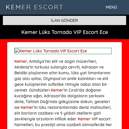
KEMER ESCORT
MENÜ
İLAN GÖNDER
Kemer Lüks Tornado VIP Escort Ece
Kemer
, Antalya’nın elit ve azgın mücevheri,
Akdeniz’in turkuaz sularıyla çevrili, Adrasan ve
Beldibi plajlarının altın kumu, lüks yat limanlarının
göz alıcı ışıltısı, Olympos’un antik kalıntıları ve elit
gece kulüplerinin sofistike ritmiyle nabzı atan bir
cennet. Gündüzleri
Kemer
’in Çıralı’da doğanın
kucağına sığın, Adrasan’da dalgaların şarkısını
dinle, Tahtalı Dağı’nda gökyüzüne dokun; geceleri
ise
Kemer
’in lüks restoranlarında deniz mahsulleri,
elit barların cazibesi ve 5 yıldızlı otellerin gizli
zevkleriyle arzuların infilak eder.
Kemer
VIP escort
hizmetleri, bu prestijli ama cazibeli atmosferde her