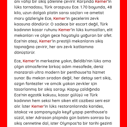
anı vahşi bir sikiş şölenine çevirir. Karşında
Kemer
’in
lüks tornadosu, Türk orospusu Ece. 1.70 boyunda, 48
kilo, uzun dalgalı platin sarısı saçları ve ametist
moru gözleriyle Ece,
Kemer
’in gecelerini zevk
kaosuna döndürür. O sadece bir escort değil, Türk
kadınının kasar ruhunu
Kemer
’in lüks kumsalları, elit
mekanları ve çılgın gece hayatıyla yoğuran bir afet.
Ece’nin ateşi,
Kemer
’in prestijli mekanlarını sikiş
tapınağına çevirir, her anı zevk katliamına
dönüştürür.
Ece,
Kemer
’in merkezine yakın, Beldibi’nin lüks ama
çılgın atmosferine birkaç adım mesafede, deniz
manzaralı ultra modern bir penthouse’ta hizmet
sunar. Bu mekan sıradan değil; her detayı sert sikiş,
azgın fanteziler ve amcik yakan zevkler için
tasarlanmış bir sikiş sarayı. Kapıyı çaldığında
Ece’nin egzotik kokusu, kasar gülüşü ve Türk
kadınının hem seksi hem siken elit cazibesi seni esir
alır. İster
Kemer
’in lüks restoranlarında karides,
istakoz ve şampanyayla keyif yapıp penthouse’a
süzül, ister Adrasan plajında gün batımı sonrası bu
sikiş cennetine dal, ister Olympos’ta bir tarihi gezinti