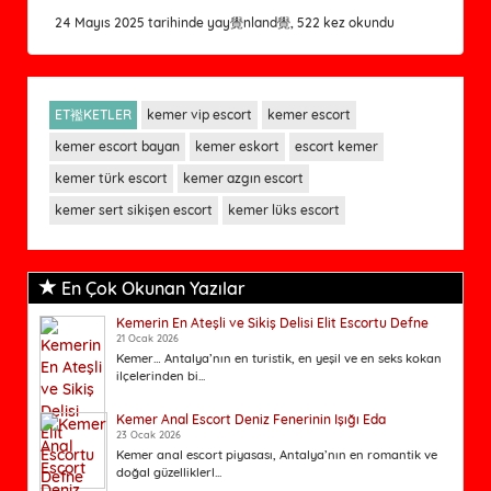
24 Mayıs 2025 tarihinde yay覺nland覺, 522 kez okundu
ET襤KETLER
kemer vip escort
kemer escort
kemer escort bayan
kemer eskort
escort kemer
kemer türk escort
kemer azgın escort
kemer sert sikişen escort
kemer lüks escort
En Çok Okunan Yazılar
Kemerin En Ateşli ve Sikiş Delisi Elit Escortu Defne
21 Ocak 2026
Kemer… Antalya’nın en turistik, en yeşil ve en seks kokan
ilçelerinden bi...
Kemer Anal Escort Deniz Fenerinin Işığı Eda
23 Ocak 2026
Kemer anal escort piyasası, Antalya’nın en romantik ve
doğal güzelliklerl...