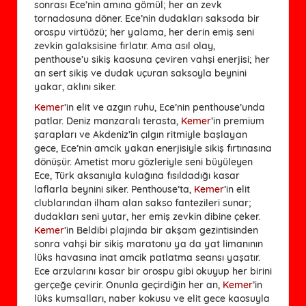
sonrası Ece’nin amına gömül; her an zevk
tornadosuna döner. Ece’nin dudakları saksoda bir
orospu virtüözü; her yalama, her derin emiş seni
zevkin galaksisine fırlatır. Ama asıl olay,
penthouse’u sikiş kaosuna çeviren vahşi enerjisi; her
an sert sikiş ve dudak uçuran saksoyla beynini
yakar, aklını siker.
Kemer
’in elit ve azgın ruhu, Ece’nin penthouse’unda
patlar. Deniz manzaralı terasta,
Kemer
’in premium
şarapları ve Akdeniz’in çılgın ritmiyle başlayan
gece, Ece’nin amcik yakan enerjisiyle sikiş fırtınasına
dönüşür. Ametist moru gözleriyle seni büyüleyen
Ece, Türk aksanıyla kulağına fısıldadığı kasar
laflarla beynini siker. Penthouse’ta,
Kemer
’in elit
clublarından ilham alan sakso fantezileri sunar;
dudakları seni yutar, her emiş zevkin dibine çeker.
Kemer
’in Beldibi plajında bir akşam gezintisinden
sonra vahşi bir sikiş maratonu ya da yat limanının
lüks havasına inat amcik patlatma seansı yaşatır.
Ece arzularını kasar bir orospu gibi okuyup her birini
gerçeğe çevirir. Onunla geçirdiğin her an,
Kemer
’in
lüks kumsalları, naber kokusu ve elit gece kaosuyla