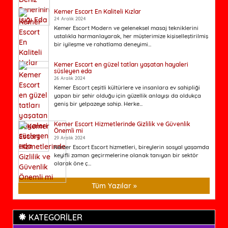
Kemer Escort En Kaliteli Kızlar
24 Aralık 2024
Kemer Escort Modern ve geleneksel masaj tekniklerini
ustalıkla harmanlayarak, her müşterimize kişiselleştirilmiş
bir iyileşme ve rahatlama deneyimi...
Kemer Escort en güzel tatları yaşatan hayaleri
süsleyen eda
26 Aralık 2024
Kemer Escort çeşitli kültürlere ve insanlara ev sahipliği
yapan bir şehir olduğu için güzellik anlayışı da oldukça
geniş bir yelpazeye sahip. Herke...
Kemer Escort Hizmetlerinde Gizlilik ve Güvenlik
Önemli mi
29 Aralık 2024
Kemer Escort Escort hizmetleri, bireylerin sosyal yaşamda
keyifli zaman geçirmelerine olanak tanıyan bir sektör
olarak öne ç...
Tüm Yazılar »
KATEGORİLER