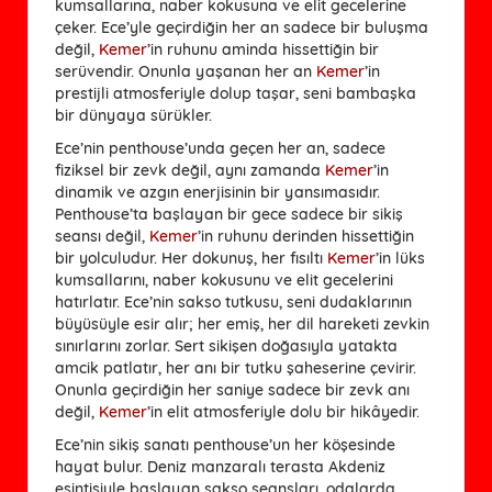
kumsallarına, naber kokusuna ve elit gecelerine
çeker. Ece’yle geçirdiğin her an sadece bir buluşma
değil,
Kemer
’in ruhunu aminda hissettiğin bir
serüvendir. Onunla yaşanan her an
Kemer
’in
prestijli atmosferiyle dolup taşar, seni bambaşka
bir dünyaya sürükler.
Ece’nin penthouse’unda geçen her an, sadece
fiziksel bir zevk değil, aynı zamanda
Kemer
’in
dinamik ve azgın enerjisinin bir yansımasıdır.
Penthouse’ta başlayan bir gece sadece bir sikiş
seansı değil,
Kemer
’in ruhunu derinden hissettiğin
bir yolculudur. Her dokunuş, her fısıltı
Kemer
’in lüks
kumsallarını, naber kokusunu ve elit gecelerini
hatırlatır. Ece’nin sakso tutkusu, seni dudaklarının
büyüsüyle esir alır; her emiş, her dil hareketi zevkin
sınırlarını zorlar. Sert sikişen doğasıyla yatakta
amcik patlatır, her anı bir tutku şaheserine çevirir.
Onunla geçirdiğin her saniye sadece bir zevk anı
değil,
Kemer
’in elit atmosferiyle dolu bir hikâyedir.
Ece’nin sikiş sanatı penthouse’un her köşesinde
hayat bulur. Deniz manzaralı terasta Akdeniz
esintisiyle başlayan sakso seansları, odalarda