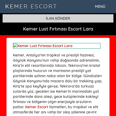
KEMER ESCORT
MENÜ
İLAN GÖNDER
Kemer Lust Fırtınası Escort Lara
Kemer, Antalya’nın tropikal ve prestijli hazinesi,
Göynük Kanyonu’nun vahşi doğasında adrenalinin,
Kiriş’in elit resortlarında lüksün, Tekirova’nın kristal
plajlarında huzurun ve marinanın prestijli yat
partilerinde ışıltının nabzı atan bir bölge. Gündüzleri
Göynük Kanyonu’nda macera dolu bir trekking yap,
Kiriş’te spa keyfiyle gevşe, Tekirova’da turkuaz
sularda yüz; geceleri ise Kemer’in marinadaki yat
partilerinde dans ateşi, gece kulüplerinde kokteyl
fırtınası ve bölgenin çılgın enerjisiyle arzuların
patlar.
Kemer Escort
hizmetleri, bu tropikal ve elit
atmosferde her anı vahşi bir sikiş şölenine çevirir.