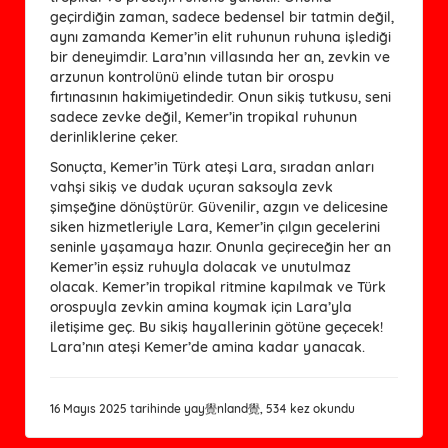
geçirdiğin zaman, sadece bedensel bir tatmin değil,
aynı zamanda Kemer’in elit ruhunun ruhuna işlediği
bir deneyimdir. Lara’nın villasında her an, zevkin ve
arzunun kontrolünü elinde tutan bir orospu
fırtınasının hakimiyetindedir. Onun sikiş tutkusu, seni
sadece zevke değil, Kemer’in tropikal ruhunun
derinliklerine çeker.
Sonuçta, Kemer’in Türk ateşi Lara, sıradan anları
vahşi sikiş ve dudak uçuran saksoyla zevk
şimşeğine dönüştürür. Güvenilir, azgın ve delicesine
siken hizmetleriyle Lara, Kemer’in çılgın gecelerini
seninle yaşamaya hazır. Onunla geçireceğin her an
Kemer’in eşsiz ruhuyla dolacak ve unutulmaz
olacak. Kemer’in tropikal ritmine kapılmak ve Türk
orospuyla zevkin amina koymak için Lara’yla
iletişime geç. Bu sikiş hayallerinin götüne geçecek!
Lara’nın ateşi Kemer’de amina kadar yanacak.
16 Mayıs 2025 tarihinde yay覺nland覺, 534 kez okundu