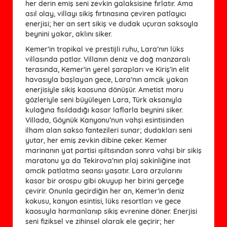
her derin emiş seni zevkin galaksisine fırlatır. Ama
asıl olay, villayı sikiş fırtınasına çeviren patlayıcı
enerjisi; her an sert sikiş ve dudak uçuran saksoyla
beynini yakar, aklını siker.
Kemer’in tropikal ve prestijli ruhu, Lara’nın lüks
villasında patlar. Villanın deniz ve dağ manzaralı
terasında, Kemer’in yerel şarapları ve Kiriş’in elit
havasıyla başlayan gece, Lara’nın amcik yakan
enerjisiyle sikiş kaosuna dönüşür. Ametist moru
gözleriyle seni büyüleyen Lara, Türk aksanıyla
kulağına fısıldadığı kasar laflarla beynini siker.
Villada, Göynük Kanyonu’nun vahşi esintisinden
ilham alan sakso fantezileri sunar; dudakları seni
yutar, her emiş zevkin dibine çeker. Kemer
marinanın yat partisi ışıltısından sonra vahşi bir sikiş
maratonu ya da Tekirova’nın plaj sakinliğine inat
amcik patlatma seansı yaşatır. Lara arzularını
kasar bir orospu gibi okuyup her birini gerçeğe
çevirir. Onunla geçirdiğin her an, Kemer’in deniz
kokusu, kanyon esintisi, lüks resortları ve gece
kaosuyla harmanlanıp sikiş evrenine döner. Enerjisi
seni fiziksel ve zihinsel olarak ele geçirir; her