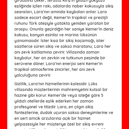
girdabına çeker; terasta Kiriş’in yıldızlı gökyüzü
eşliğinde içilen rakı, odalarda naber kokusuyla sikiş
seansları, Lara’nın aminda kaybolan anlar. Lara
sadece escort değil, Kemer’in tropikal ve prestijli
ruhunu Türk ateşiyle yatakta yeniden yaratan bir
orospu. Onunla geçirdiğin her saniye Kemer’in deniz
kokusu, kanyon esintisi ve marina lüksünün
yansımasıdır. İster kısa bir sikiş kaçamağı, ister
saatlerce süren sikiş ve sakso maratonu; Lara her
anı zevk katliamına çevirir. Villasında zaman
kaybolur, her an zevkin ve tutkunun peşinde bir
serüvene döner. Lara’nın enerjisi seni Kemer’in
tropikal atmosferine zincirler, her anı zevk
yolculuğuna çevirir.
Gizlilik, Lara’nın hizmetlerinin kalesidir. Lüks
villasında müşterilerinin mahremiyetini kutsal bir
hazine gibi korur. Kemer’de veya isteğe göre 5
yıldızlı otellerde eşlik ederken her zaman
profesyonel ve titizdir. Lara, en çılgın sikiş
fantezilerine, dudak uçuran sakso deneyimlerine ve
en sert amcik arzularına açık bir hizmet
yelpazesiyle her müşteriye özel bir sikiş evreni