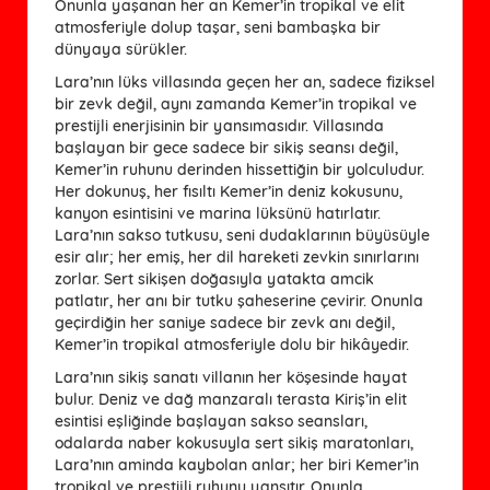
Onunla yaşanan her an Kemer’in tropikal ve elit
atmosferiyle dolup taşar, seni bambaşka bir
dünyaya sürükler.
Lara’nın lüks villasında geçen her an, sadece fiziksel
bir zevk değil, aynı zamanda Kemer’in tropikal ve
prestijli enerjisinin bir yansımasıdır. Villasında
başlayan bir gece sadece bir sikiş seansı değil,
Kemer’in ruhunu derinden hissettiğin bir yolculudur.
Her dokunuş, her fısıltı Kemer’in deniz kokusunu,
kanyon esintisini ve marina lüksünü hatırlatır.
Lara’nın sakso tutkusu, seni dudaklarının büyüsüyle
esir alır; her emiş, her dil hareketi zevkin sınırlarını
zorlar. Sert sikişen doğasıyla yatakta amcik
patlatır, her anı bir tutku şaheserine çevirir. Onunla
geçirdiğin her saniye sadece bir zevk anı değil,
Kemer’in tropikal atmosferiyle dolu bir hikâyedir.
Lara’nın sikiş sanatı villanın her köşesinde hayat
bulur. Deniz ve dağ manzaralı terasta Kiriş’in elit
esintisi eşliğinde başlayan sakso seansları,
odalarda naber kokusuyla sert sikiş maratonları,
Lara’nın aminda kaybolan anlar; her biri Kemer’in
tropikal ve prestijli ruhunu yansıtır. Onunla