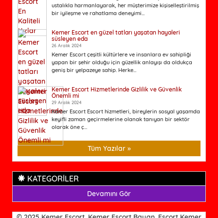
ustalıkla harmanlayarak, her müşterimize kişiselleştirilmiş
bir iyileşme ve rahatlama deneyimi...
Kemer Escort en güzel tatları yaşatan hayaleri
süsleyen eda
26 Aralık 2024
Kemer Escort çeşitli kültürlere ve insanlara ev sahipliği
yapan bir şehir olduğu için güzellik anlayışı da oldukça
geniş bir yelpazeye sahip. Herke...
Kemer Escort Hizmetlerinde Gizlilik ve Güvenlik
Önemli mi
29 Aralık 2024
Kemer Escort Escort hizmetleri, bireylerin sosyal yaşamda
keyifli zaman geçirmelerine olanak tanıyan bir sektör
olarak öne ç...
Tüm Yazılar »
KATEGORİLER
Devamını Gör
© 2025 Kemer Escort, Kemer Escort Bayan, Escort Kemer.