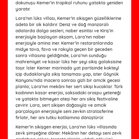
dokunuşu Kemer’in tropikal ruhunu yatakta yeniden
yaratır.
Lara’nın lüks villası, Kemer’in sikişgen güzelliklerine
adeta bir sik kaldırır. Deniz ve dağ manzaralı
odalarda dalga sesleri, naber esintisi ve Kiriş’in
enerjisiyle başlayan akşam, Lara’nın naber
enerjisiyle amina iner. Kemer’in restoranlarında
midye tava, fava ve rakıyla geçen bir geceden
sonra villasına geldiğinde, Lara’nın sunduğu
mahremiyet ve kasar lüks her şeyi sikiş galaksisine
taşır. İster Kemer marinada yat partisinde kokteyl
içip dudaklarıyla sikiş tanışması yap, ister Göynük
Kanyonu’nda macera sonrası gizli bir amcik gecesi
planla; Lara’nın mekânı her sert sikişi kucaklar. Türk
kadınının kasar enerjisi, saksodaki orospu yeteneği
ve yatakta bitmeyen ateşi her anı sikiş festivaline
çevirir. Lara, sert sikişen doğasıyla ve amcik
parçalayan enerjisiyle seni zevkin stratosferine
fırlatır, her anı tutku katliamına dönüştürür.
Kemer’in sikişgen enerjisi, Lara’nın lüks villasında
zevk şimşeğine döner. Mekânın her detayı seni zevk