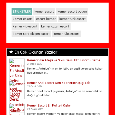
ET襤KETLER
kemer escort
kemer escort bayan
kemer eskort
escort kemer
kemer türk escort
kemer vip escort
kemer azgın escort
kemer sert sikişen escort
kemer lüks escort
En Çok Okunan Yazılar
Kemerin En Ateşli ve Sikiş Delisi Elit Escortu Defne
21 Ocak 2026
Kemer… Antalya’nın en turistik, en yeşil ve en seks kokan
ilçelerinden bi...
Kemer Anal Escort Deniz Fenerinin Işığı Eda
23 Ocak 2026
Kemer anal escort piyasası, Antalya’nın en romantik ve
doğal güzelliklerl...
Kemer Escort En Kaliteli Kızlar
24 Aralık 2024
Kemer Escort Modern ve geleneksel masaj tekniklerini