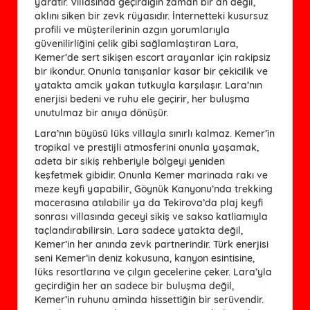
yaratır. Villasında geçirdiğin zaman bir an değil,
aklını siken bir zevk rüyasıdır. İnternetteki kusursuz
profili ve müşterilerinin azgın yorumlarıyla
güvenilirliğini çelik gibi sağlamlaştıran Lara,
Kemer’de sert sikişen escort arayanlar için rakipsiz
bir ikondur. Onunla tanışanlar kasar bir çekicilik ve
yatakta amcik yakan tutkuyla karşılaşır. Lara’nın
enerjisi bedeni ve ruhu ele geçirir, her buluşma
unutulmaz bir anıya dönüşür.
Lara’nın büyüsü lüks villayla sınırlı kalmaz. Kemer’in
tropikal ve prestijli atmosferini onunla yaşamak,
adeta bir sikiş rehberiyle bölgeyi yeniden
keşfetmek gibidir. Onunla Kemer marinada rakı ve
meze keyfi yapabilir, Göynük Kanyonu’nda trekking
macerasına atılabilir ya da Tekirova’da plaj keyfi
sonrası villasında geceyi sikiş ve sakso katliamıyla
taçlandırabilirsin. Lara sadece yatakta değil,
Kemer’in her anında zevk partnerindir. Türk enerjisi
seni Kemer’in deniz kokusuna, kanyon esintisine,
lüks resortlarına ve çılgın gecelerine çeker. Lara’yla
geçirdiğin her an sadece bir buluşma değil,
Kemer’in ruhunu aminda hissettiğin bir serüvendir.