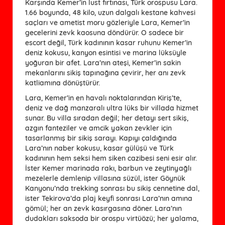
Karşında Kemer’in lust fırtınası, Türk orospusu Lara.
1.66 boyunda, 48 kilo, uzun dalgalı kestane kahvesi
saçları ve ametist moru gözleriyle Lara, Kemer’in
gecelerini zevk kaosuna döndürür. O sadece bir
escort değil, Türk kadınının kasar ruhunu Kemer’in
deniz kokusu, kanyon esintisi ve marina lüksüyle
yoğuran bir afet. Lara’nın ateşi, Kemer’in sakin
mekanlarını sikiş tapınağına çevirir, her anı zevk
katliamına dönüştürür.
Lara, Kemer’in en havalı noktalarından Kiriş’te,
deniz ve dağ manzaralı ultra lüks bir villada hizmet
sunar. Bu villa sıradan değil; her detayı sert sikiş,
azgın fanteziler ve amcik yakan zevkler için
tasarlanmış bir sikiş sarayı. Kapıyı çaldığında
Lara’nın naber kokusu, kasar gülüşü ve Türk
kadınının hem seksi hem siken cazibesi seni esir alır.
İster Kemer marinada rakı, barbun ve zeytinyağlı
mezelerle demlenip villasına süzül, ister Göynük
Kanyonu’nda trekking sonrası bu sikiş cennetine dal,
ister Tekirova’da plaj keyfi sonrası Lara’nın amına
gömül; her an zevk kasırgasına döner. Lara’nın
dudakları saksoda bir orospu virtüözü; her yalama,