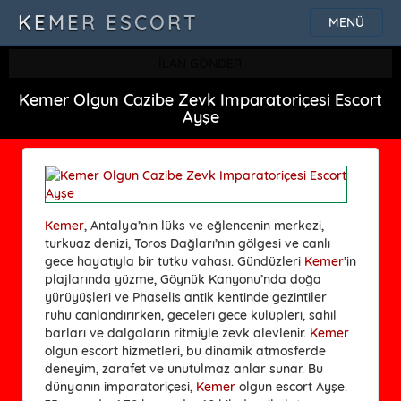
KEMER ESCORT
MENÜ
İLAN GÖNDER
Kemer Olgun Cazibe Zevk Imparatoriçesi Escort
Ayşe
Kemer
, Antalya’nın lüks ve eğlencenin merkezi,
turkuaz denizi, Toros Dağları’nın gölgesi ve canlı
gece hayatıyla bir tutku vahası. Gündüzleri
Kemer
’in
plajlarında yüzme, Göynük Kanyonu’nda doğa
yürüyüşleri ve Phaselis antik kentinde gezintiler
ruhu canlandırırken, geceleri gece kulüpleri, sahil
barları ve dalgaların ritmiyle zevk alevlenir.
Kemer
olgun escort hizmetleri, bu dinamik atmosferde
deneyim, zarafet ve unutulmaz anlar sunar. Bu
dünyanın imparatoriçesi,
Kemer
olgun escort Ayşe.