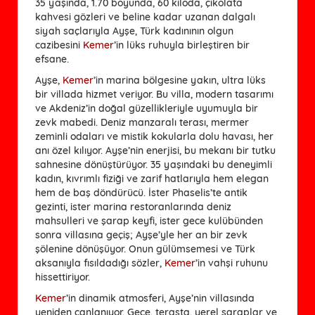
35 yaşında, 1.70 boyunda, 60 kiloda, çikolata
kahvesi gözleri ve beline kadar uzanan dalgalı
siyah saçlarıyla Ayşe, Türk kadınının olgun
cazibesini
Kemer
’in lüks ruhuyla birleştiren bir
efsane.
Ayşe,
Kemer
’in marina bölgesine yakın, ultra lüks
bir villada hizmet veriyor. Bu villa, modern tasarımı
ve Akdeniz’in doğal güzellikleriyle uyumuyla bir
zevk mabedi. Deniz manzaralı terası, mermer
zeminli odaları ve mistik kokularla dolu havası, her
anı özel kılıyor. Ayşe’nin enerjisi, bu mekanı bir tutku
sahnesine dönüştürüyor. 35 yaşındaki bu deneyimli
kadın, kıvrımlı fiziği ve zarif hatlarıyla hem elegan
hem de baş döndürücü. İster Phaselis’te antik
gezinti, ister marina restoranlarında deniz
mahsulleri ve şarap keyfi, ister gece kulübünden
sonra villasına geçiş; Ayşe’yle her an bir zevk
şölenine dönüşüyor. Onun gülümsemesi ve Türk
aksanıyla fısıldadığı sözler,
Kemer
’in vahşi ruhunu
hissettiriyor.
Kemer
’in dinamik atmosferi, Ayşe’nin villasında
yeniden canlanıyor. Gece, terasta, yerel şaraplar ve