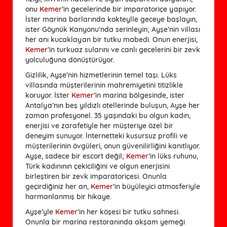
onu
Kemer
’in gecelerinde bir imparatoriçe yapıyor.
İster marina barlarında kokteylle geceye başlayın,
ister Göynük Kanyonu’nda serinleyin; Ayşe’nin villası
her anı kucaklayan bir tutku mabedi. Onun enerjisi,
Kemer
’in turkuaz sularını ve canlı gecelerini bir zevk
yolculuğuna dönüştürüyor.
Gizlilik, Ayşe’nin hizmetlerinin temel taşı. Lüks
villasında müşterilerinin mahremiyetini titizlikle
koruyor. İster
Kemer
’in marina bölgesinde, ister
Antalya’nın beş yıldızlı otellerinde buluşun, Ayşe her
zaman profesyonel. 35 yaşındaki bu olgun kadın,
enerjisi ve zarafetiyle her müşteriye özel bir
deneyim sunuyor. İnternetteki kusursuz profili ve
müşterilerinin övgüleri, onun güvenilirliğini kanıtlıyor.
Ayşe, sadece bir escort değil;
Kemer
’in lüks ruhunu,
Türk kadınının çekiciliğini ve olgun enerjisini
birleştiren bir zevk imparatoriçesi. Onunla
geçirdiğiniz her an,
Kemer
’in büyüleyici atmosferiyle
harmanlanmış bir hikaye.
Ayşe’yle
Kemer
’in her köşesi bir tutku sahnesi.
Onunla bir marina restoranında akşam yemeği