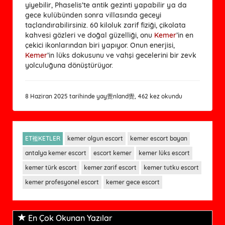
yiyebilir, Phaselis’te antik gezinti yapabilir ya da
gece kulübünden sonra villasında geceyi
taçlandırabilirsiniz. 60 kiloluk zarif fiziği, çikolata
kahvesi gözleri ve doğal güzelliği, onu
Kemer
’in en
çekici ikonlarından biri yapıyor. Onun enerjisi,
Kemer
’in lüks dokusunu ve vahşi gecelerini bir zevk
yolculuğuna dönüştürüyor.
8 Haziran 2025 tarihinde yay覺nland覺, 462 kez okundu
ET襤KETLER
kemer olgun escort
kemer escort bayan
antalya kemer escort
escort kemer
kemer lüks escort
kemer türk escort
kemer zarif escort
kemer tutku escort
kemer profesyonel escort
kemer gece escort
En Çok Okunan Yazılar