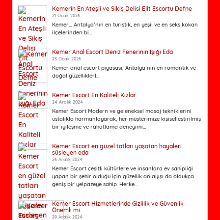
Kemerin En Ateşli ve Sikiş Delisi Elit Escortu Defne
21 Ocak 2026
Kemer… Antalya’nın en turistik, en yeşil ve en seks kokan
ilçelerinden bi...
Kemer Anal Escort Deniz Fenerinin Işığı Eda
23 Ocak 2026
Kemer anal escort piyasası, Antalya’nın en romantik ve
doğal güzelliklerl...
Kemer Escort En Kaliteli Kızlar
24 Aralık 2024
Kemer Escort Modern ve geleneksel masaj tekniklerini
ustalıkla harmanlayarak, her müşterimize kişiselleştirilmiş
bir iyileşme ve rahatlama deneyimi...
Kemer Escort en güzel tatları yaşatan hayaleri
süsleyen eda
26 Aralık 2024
Kemer Escort çeşitli kültürlere ve insanlara ev sahipliği
yapan bir şehir olduğu için güzellik anlayışı da oldukça
geniş bir yelpazeye sahip. Herke...
Kemer Escort Hizmetlerinde Gizlilik ve Güvenlik
Önemli mi
29 Aralık 2024