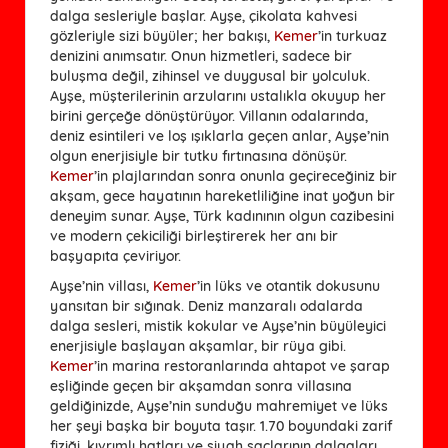
dalga sesleriyle başlar. Ayşe, çikolata kahvesi
gözleriyle sizi büyüler; her bakışı,
Kemer
’in turkuaz
denizini anımsatır. Onun hizmetleri, sadece bir
buluşma değil, zihinsel ve duygusal bir yolculuk.
Ayşe, müşterilerinin arzularını ustalıkla okuyup her
birini gerçeğe dönüştürüyor. Villanın odalarında,
deniz esintileri ve loş ışıklarla geçen anlar, Ayşe’nin
olgun enerjisiyle bir tutku fırtınasına dönüşür.
Kemer
’in plajlarından sonra onunla geçireceğiniz bir
akşam, gece hayatının hareketliliğine inat yoğun bir
deneyim sunar. Ayşe, Türk kadınının olgun cazibesini
ve modern çekiciliği birleştirerek her anı bir
başyapıta çeviriyor.
Ayşe’nin villası,
Kemer
’in lüks ve otantik dokusunu
yansıtan bir sığınak. Deniz manzaralı odalarda
dalga sesleri, mistik kokular ve Ayşe’nin büyüleyici
enerjisiyle başlayan akşamlar, bir rüya gibi.
Kemer
’in marina restoranlarında ahtapot ve şarap
eşliğinde geçen bir akşamdan sonra villasına
geldiğinizde, Ayşe’nin sunduğu mahremiyet ve lüks
her şeyi başka bir boyuta taşır. 1.70 boyundaki zarif
fiziği, kıvrımlı hatları ve siyah saçlarının dalgaları,