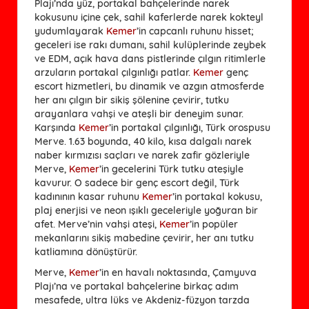
Plajı’nda yüz, portakal bahçelerinde narek
kokusunu içine çek, sahil kaferlerde narek kokteyl
yudumlayarak
Kemer
’in capcanlı ruhunu hisset;
geceleri ise rakı dumanı, sahil kulüplerinde zeybek
ve EDM, açık hava dans pistlerinde çılgın ritimlerle
arzuların portakal çılgınlığı patlar.
Kemer
genç
escort hizmetleri, bu dinamik ve azgın atmosferde
her anı çılgın bir sikiş şölenine çevirir, tutku
arayanlara vahşi ve ateşli bir deneyim sunar.
Karşında
Kemer
’in portakal çılgınlığı, Türk orospusu
Merve. 1.63 boyunda, 40 kilo, kısa dalgalı narek
naber kırmızısı saçları ve narek zafir gözleriyle
Merve,
Kemer
’in gecelerini Türk tutku ateşiyle
kavurur. O sadece bir genç escort değil, Türk
kadınının kasar ruhunu
Kemer
’in portakal kokusu,
plaj enerjisi ve neon ışıklı geceleriyle yoğuran bir
afet. Merve’nin vahşi ateşi,
Kemer
’in popüler
mekanlarını sikiş mabedine çevirir, her anı tutku
katliamına dönüştürür.
Merve,
Kemer
’in en havalı noktasında, Çamyuva
Plajı’na ve portakal bahçelerine birkaç adım
mesafede, ultra lüks ve Akdeniz-füzyon tarzda