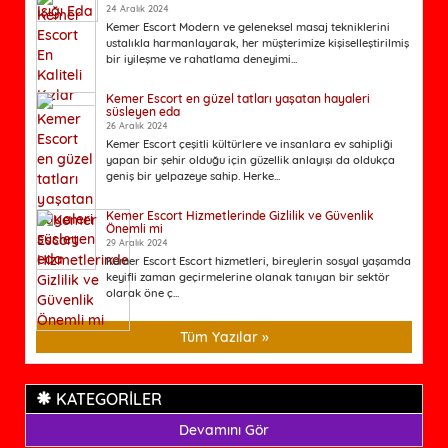
24 Aralık 2024
Kemer Escort Modern ve geleneksel masaj tekniklerini
ustalıkla harmanlayarak, her müşterimize kişiselleştirilmiş
bir iyileşme ve rahatlama deneyimi...
Kemer Escort en güzel tatları yaşatan hayaleri
süsleyen eda
26 Aralık 2024
Kemer Escort çeşitli kültürlere ve insanlara ev sahipliği
yapan bir şehir olduğu için güzellik anlayışı da oldukça
geniş bir yelpazeye sahip. Herke...
Kemer Escort Hizmetlerinde Gizlilik ve Güvenlik
Önemli mi
29 Aralık 2024
Kemer Escort Escort hizmetleri, bireylerin sosyal yaşamda
keyifli zaman geçirmelerine olanak tanıyan bir sektör
olarak öne ç...
Tüm Yazılar »
KATEGORİLER
Devamını Gör