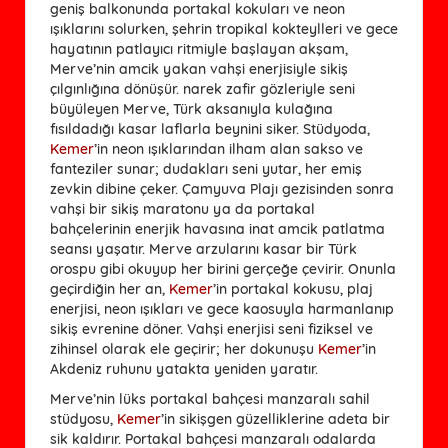
geniş balkonunda portakal kokuları ve neon
ışıklarını solurken, şehrin tropikal kokteylleri ve gece
hayatının patlayıcı ritmiyle başlayan akşam,
Merve’nin amcik yakan vahşi enerjisiyle sikiş
çılgınlığına dönüşür. narek zafir gözleriyle seni
büyüleyen Merve, Türk aksanıyla kulağına
fısıldadığı kasar laflarla beynini siker. Stüdyoda,
Kemer
’in neon ışıklarından ilham alan sakso ve
fanteziler sunar; dudakları seni yutar, her emiş
zevkin dibine çeker. Çamyuva Plajı gezisinden sonra
vahşi bir sikiş maratonu ya da portakal
bahçelerinin enerjik havasına inat amcik patlatma
seansı yaşatır. Merve arzularını kasar bir Türk
orospu gibi okuyup her birini gerçeğe çevirir. Onunla
geçirdiğin her an,
Kemer
’in portakal kokusu, plaj
enerjisi, neon ışıkları ve gece kaosuyla harmanlanıp
sikiş evrenine döner. Vahşi enerjisi seni fiziksel ve
zihinsel olarak ele geçirir; her dokunuşu
Kemer
’in
Akdeniz ruhunu yatakta yeniden yaratır.
Merve’nin lüks portakal bahçesi manzaralı sahil
stüdyosu,
Kemer
’in sikişgen güzelliklerine adeta bir
sik kaldırır. Portakal bahçesi manzaralı odalarda