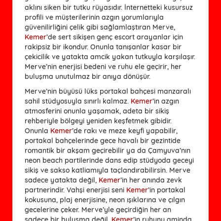
aklını siken bir tutku rüyasıdır. İnternetteki kusursuz
profili ve müşterilerinin azgın yorumlarıyla
güvenilirliğini çelik gibi sağlamlaştıran Merve,
Kemer
’de sert sikişen genç escort arayanlar için
rakipsiz bir ikondur. Onunla tanışanlar kasar bir
çekicilik ve yatakta amcik yakan tutkuyla karşılaşır.
Merve’nin enerjisi bedeni ve ruhu ele geçirir, her
buluşma unutulmaz bir anıya dönüşür.
Merve’nin büyüsü lüks portakal bahçesi manzaralı
sahil stüdyosuyla sınırlı kalmaz.
Kemer
’in azgın
atmosferini onunla yaşamak, adeta bir sikiş
rehberiyle bölgeyi yeniden keşfetmek gibidir.
Onunla
Kemer
’de rakı ve meze keyfi yapabilir,
portakal bahçelerinde gece havalı bir gezintide
romantik bir akşam geçirebilir ya da Çamyuva’nın
neon beach partilerinde dans edip stüdyoda geceyi
sikiş ve sakso katliamıyla taçlandırabilirsin. Merve
sadece yatakta değil,
Kemer
’in her anında zevk
partnerindir. Vahşi enerjisi seni
Kemer
’in portakal
kokusuna, plaj enerjisine, neon ışıklarına ve çılgın
gecelerine çeker. Merve’yle geçirdiğin her an
sadece bir buluşma değil,
Kemer
’in ruhunu aminda