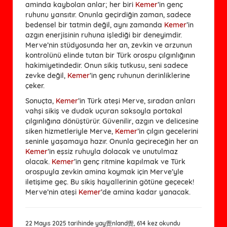
aminda kaybolan anlar; her biri
Kemer
’in genç
ruhunu yansıtır. Onunla geçirdiğin zaman, sadece
bedensel bir tatmin değil, aynı zamanda
Kemer
’in
azgın enerjisinin ruhuna işlediği bir deneyimdir.
Merve’nin stüdyosunda her an, zevkin ve arzunun
kontrolünü elinde tutan bir Türk orospu çılgınlığının
hakimiyetindedir. Onun sikiş tutkusu, seni sadece
zevke değil,
Kemer
’in genç ruhunun derinliklerine
çeker.
Sonuçta,
Kemer
’in Türk ateşi Merve, sıradan anları
vahşi sikiş ve dudak uçuran saksoyla portakal
çılgınlığına dönüştürür. Güvenilir, azgın ve delicesine
siken hizmetleriyle Merve,
Kemer
’in çılgın gecelerini
seninle yaşamaya hazır. Onunla geçireceğin her an
Kemer
’in eşsiz ruhuyla dolacak ve unutulmaz
olacak.
Kemer
’in genç ritmine kapılmak ve Türk
orospuyla zevkin amina koymak için Merve’yle
iletişime geç. Bu sikiş hayallerinin götüne geçecek!
Merve’nin ateşi
Kemer
’de amina kadar yanacak.
22 Mayıs 2025 tarihinde yay覺nland覺, 614 kez okundu