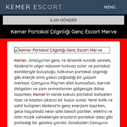
KEMER ESCORT
MENÜ
İLAN GÖNDER
Kemer Portakal Çılgınlığı Genç Escort Merve
Kemer
, Antalya’nın genç ve dinamik turistik cenneti,
Akdeniz’in çılgın nabzının turkuaz sular ve portakal
esintileriyle buluştuğu, tutkunun portakal çılgınlığı
gibi enerjik ama yakıcı çağladığı bir yaşam
merkezi. Çamyuva Plajı’nın altın kumsalları, berrak
dalgaları ve çam ormanlarının gölgesiyle dolup
taşarken,
Kemer
’in narek kokulu portakal bahçeleri
taze ve baştan çıkarıcı bir huzur sunar. Yerel kafe ve
sahil kulüpleri Akdeniz’in genç enerjisini taşırken,
gece hayatında neon ışıklı beach partiler, elektro ve
latin müzik sahneleriyle arzuların portakal ateşi gibi
patladığı bir galaksi yaratır. Gündüzleri Çamyuva