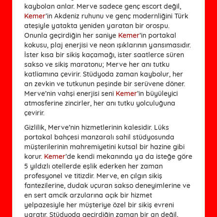
kaybolan anlar. Merve sadece genç escort değil,
Kemer
’in Akdeniz ruhunu ve genç modernliğini Türk
ateşiyle yatakta yeniden yaratan bir orospu.
Onunla geçirdiğin her saniye
Kemer
’in portakal
kokusu, plaj enerjisi ve neon ışıklarının yansımasıdır.
İster kısa bir sikiş kaçamağı, ister saatlerce süren
sakso ve sikiş maratonu; Merve her anı tutku
katliamına çevirir. Stüdyoda zaman kaybolur, her
an zevkin ve tutkunun peşinde bir serüvene döner.
Merve’nin vahşi enerjisi seni
Kemer
’in büyüleyici
atmosferine zincirler, her anı tutku yolculuğuna
çevirir.
Gizlilik, Merve’nin hizmetlerinin kalesidir. Lüks
portakal bahçesi manzaralı sahil stüdyosunda
müşterilerinin mahremiyetini kutsal bir hazine gibi
korur.
Kemer
’de kendi mekanında ya da isteğe göre
5 yıldızlı otellerde eşlik ederken her zaman
profesyonel ve titizdir. Merve, en çılgın sikiş
fantezilerine, dudak uçuran sakso deneyimlerine ve
en sert amcik arzularına açık bir hizmet
yelpazesiyle her müşteriye özel bir sikiş evreni
yaratır. Stüdyoda geçirdiğin zaman bir an değil,