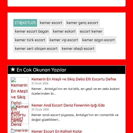
ET襤KETLER
kemer escort
kemer genç escort
kemer escort bayan
kemer eskort
escort kemer
kemer türk escort
kemer vip escort
kemer azgın escort
kemer sert sikişen escort
kemer ateşli escort
En Çok Okunan Yazılar
Kemerin En Ateşli ve Sikiş Delisi Elit Escortu Defne
21 Ocak 2026
Kemer… Antalya’nın en turistik, en yeşil ve en seks kokan
ilçelerinden bi...
Kemer Anal Escort Deniz Fenerinin Işığı Eda
23 Ocak 2026
Kemer anal escort piyasası, Antalya’nın en romantik ve
doğal güzelliklerl...
Kemer Escort En Kaliteli Kızlar