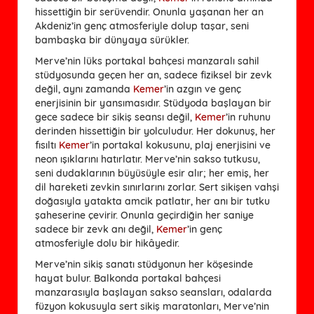
hissettiğin bir serüvendir. Onunla yaşanan her an
Akdeniz’in genç atmosferiyle dolup taşar, seni
bambaşka bir dünyaya sürükler.
Merve’nin lüks portakal bahçesi manzaralı sahil
stüdyosunda geçen her an, sadece fiziksel bir zevk
değil, aynı zamanda
Kemer
’in azgın ve genç
enerjisinin bir yansımasıdır. Stüdyoda başlayan bir
gece sadece bir sikiş seansı değil,
Kemer
’in ruhunu
derinden hissettiğin bir yolculudur. Her dokunuş, her
fısıltı
Kemer
’in portakal kokusunu, plaj enerjisini ve
neon ışıklarını hatırlatır. Merve’nin sakso tutkusu,
seni dudaklarının büyüsüyle esir alır; her emiş, her
dil hareketi zevkin sınırlarını zorlar. Sert sikişen vahşi
doğasıyla yatakta amcik patlatır, her anı bir tutku
şaheserine çevirir. Onunla geçirdiğin her saniye
sadece bir zevk anı değil,
Kemer
’in genç
atmosferiyle dolu bir hikâyedir.
Merve’nin sikiş sanatı stüdyonun her köşesinde
hayat bulur. Balkonda portakal bahçesi
manzarasıyla başlayan sakso seansları, odalarda
füzyon kokusuyla sert sikiş maratonları, Merve’nin