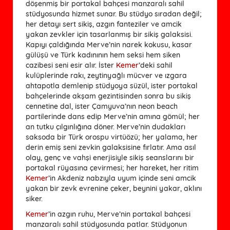
döşenmiş bir portakal bahçesi manzaralı sahil
stüdyosunda hizmet sunar. Bu stüdyo sıradan değil;
her detayı sert sikiş, azgın fanteziler ve amcik
yakan zevkler için tasarlanmış bir sikiş galaksisi.
Kapıyı çaldığında Merve’nin narek kokusu, kasar
gülüşü ve Türk kadınının hem seksi hem siken
cazibesi seni esir alır. İster
Kemer
’deki sahil
kulüplerinde rakı, zeytinyağlı mücver ve ızgara
ahtapotla demlenip stüdyoya süzül, ister portakal
bahçelerinde akşam gezintisinden sonra bu sikiş
cennetine dal, ister Çamyuva’nın neon beach
partilerinde dans edip Merve’nin amına gömül; her
an tutku çılgınlığına döner. Merve’nin dudakları
saksoda bir Türk orospu virtüözü; her yalama, her
derin emiş seni zevkin galaksisine fırlatır. Ama asıl
olay, genç ve vahşi enerjisiyle sikiş seanslarını bir
portakal rüyasına çevirmesi; her hareket, her ritim
Kemer
’in Akdeniz nabzıyla uyum içinde seni amcik
yakan bir zevk evrenine çeker, beynini yakar, aklını
siker.
Kemer
’in azgın ruhu, Merve’nin portakal bahçesi
manzaralı sahil stüdyosunda patlar. Stüdyonun