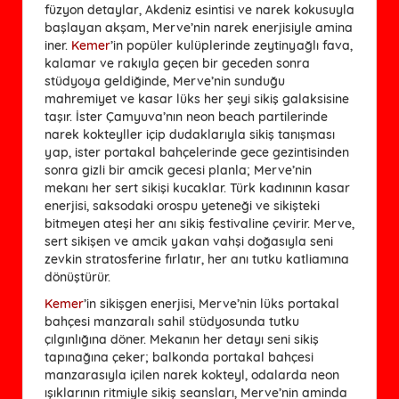
füzyon detaylar, Akdeniz esintisi ve narek kokusuyla
başlayan akşam, Merve’nin narek enerjisiyle amina
iner.
Kemer
’in popüler kulüplerinde zeytinyağlı fava,
kalamar ve rakıyla geçen bir geceden sonra
stüdyoya geldiğinde, Merve’nin sunduğu
mahremiyet ve kasar lüks her şeyi sikiş galaksisine
taşır. İster Çamyuva’nın neon beach partilerinde
narek kokteyller içip dudaklarıyla sikiş tanışması
yap, ister portakal bahçelerinde gece gezintisinden
sonra gizli bir amcik gecesi planla; Merve’nin
mekanı her sert sikişi kucaklar. Türk kadınının kasar
enerjisi, saksodaki orospu yeteneği ve sikişteki
bitmeyen ateşi her anı sikiş festivaline çevirir. Merve,
sert sikişen ve amcik yakan vahşi doğasıyla seni
zevkin stratosferine fırlatır, her anı tutku katliamına
dönüştürür.
Kemer
’in sikişgen enerjisi, Merve’nin lüks portakal
bahçesi manzaralı sahil stüdyosunda tutku
çılgınlığına döner. Mekanın her detayı seni sikiş
tapınağına çeker; balkonda portakal bahçesi
manzarasıyla içilen narek kokteyl, odalarda neon
ışıklarının ritmiyle sikiş seansları, Merve’nin aminda