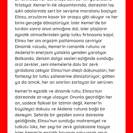
fırlatıyor. Kemer’in ılık akşamlarında, dairesinin loş
ışıklı odalarında sert bir sevişme maratonu başlıyor.
Elinsu, arzularını kasar bir orospu gibi okuyor ve her
birini gerçeğe dönüştürüyor. İster Kemer’de bir
turdan sonra onun amcığına dal, ister plajların
egzotik atmosferinden gelip tutku fırtınasına kapıl;
Elinsu her anı orgazm patlamasına çeviriyor.
Dinamik vücudu, Kemer’in romantik ruhunu ve
Akdeniz’in enerjisini yatakta yeniden yaratıyor.
Balkonda, denizin dalga sesleri eşliğinde sunduğu
oral zevkler, seni inlemelerle dolu bir zevk
girdabına çekiyor. Elinsu’nun ateşli dokunuşları, her
fanteziyi bir tutku şaheserine dönüştürüyor; götten
ya da amcık, her an sınırları zorlayan bir serüven.
Kemer’in egzotik ve dinamik ruhu, Elinsu’nun
dairesinde zirveye ulaşıyor. Onunla geçirdiğin her
an, sadece fiziksel bir tatmin değil, Kemer’in
büyüleyici dokusu ve Akdeniz ruhuna bağlı bir
deneyim. Şehirde bir geziden sonra dairesine
geldiğinde, Elinsu’nun sunduğu mahremiyet ve
tutkulu lüks, her şeyi bir zevk galaksisine taşıyor.
İster Kemer’in egzotik havasını soluyarak onun