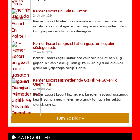
Kemer Escort En Kaliteli Kızlar
24 Aralık 2024
Kemer Escort Modern ve geleneksel masaj tekniklerini
ustalıkla harmanlayarak, her müşterimize kişiselleştirilmiş
bir iyileşme ve rahatlama deneyimi...
Kemer Escort en güzel tatları yaşatan hayaleri
süsleyen eda
26 Aralık 2024
Kemer Escort çeşitli kültürlere ve insanlara ev sahipliği
yapan bir şehir olduğu için güzellik anlayışı da oldukça
geniş bir yelpazeye sahip. Herke...
Kemer Escort Hizmetlerinde Gizlilik ve Güvenlik
Önemli mi
29 Aralık 2024
Kemer Escort Escort hizmetleri, bireylerin sosyal yaşamda
keyifli zaman geçirmelerine olanak tanıyan bir sektör
olarak öne ç...
Tüm Yazılar »
KATEGORİLER