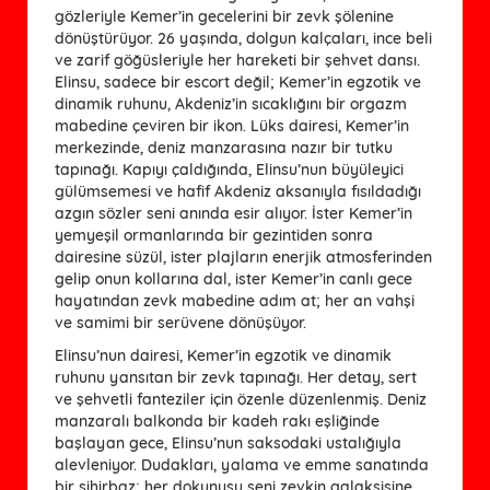
gözleriyle Kemer’in gecelerini bir zevk şölenine
dönüştürüyor. 26 yaşında, dolgun kalçaları, ince beli
ve zarif göğüsleriyle her hareketi bir şehvet dansı.
Elinsu, sadece bir escort değil; Kemer’in egzotik ve
dinamik ruhunu, Akdeniz’in sıcaklığını bir orgazm
mabedine çeviren bir ikon. Lüks dairesi, Kemer’in
merkezinde, deniz manzarasına nazır bir tutku
tapınağı. Kapıyı çaldığında, Elinsu’nun büyüleyici
gülümsemesi ve hafif Akdeniz aksanıyla fısıldadığı
azgın sözler seni anında esir alıyor. İster Kemer’in
yemyeşil ormanlarında bir gezintiden sonra
dairesine süzül, ister plajların enerjik atmosferinden
gelip onun kollarına dal, ister Kemer’in canlı gece
hayatından zevk mabedine adım at; her an vahşi
ve samimi bir serüvene dönüşüyor.
Elinsu’nun dairesi, Kemer’in egzotik ve dinamik
ruhunu yansıtan bir zevk tapınağı. Her detay, sert
ve şehvetli fanteziler için özenle düzenlenmiş. Deniz
manzaralı balkonda bir kadeh rakı eşliğinde
başlayan gece, Elinsu’nun saksodaki ustalığıyla
alevleniyor. Dudakları, yalama ve emme sanatında
bir sihirbaz; her dokunuşu seni zevkin galaksisine