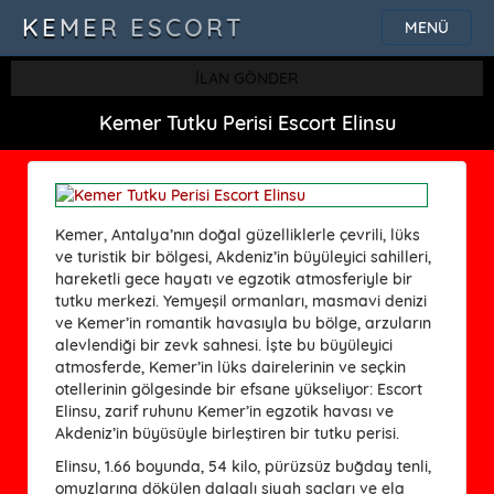
KEMER ESCORT
MENÜ
İLAN GÖNDER
Kemer Tutku Perisi Escort Elinsu
Kemer, Antalya’nın doğal güzelliklerle çevrili, lüks
ve turistik bir bölgesi, Akdeniz’in büyüleyici sahilleri,
hareketli gece hayatı ve egzotik atmosferiyle bir
tutku merkezi. Yemyeşil ormanları, masmavi denizi
ve Kemer’in romantik havasıyla bu bölge, arzuların
alevlendiği bir zevk sahnesi. İşte bu büyüleyici
atmosferde, Kemer’in lüks dairelerinin ve seçkin
otellerinin gölgesinde bir efsane yükseliyor: Escort
Elinsu, zarif ruhunu Kemer’in egzotik havası ve
Akdeniz’in büyüsüyle birleştiren bir tutku perisi.
Elinsu, 1.66 boyunda, 54 kilo, pürüzsüz buğday tenli,
omuzlarına dökülen dalgalı siyah saçları ve ela