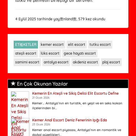
tutku ve şehvetin birleştiği bir serüven.
4 Eylül 2025 tarihinde yay覺nland覺, 579 kez okundu
ET襤KETLER
kemer escort
elit escort
tutku escort
ateşli escort
lüks escort
gece hayatı escort
samimi escort
antalya escort
akdeniz escort
plaj escort
En Çok Okunan Yazılar
Kemerin En Ateşli ve Sikiş Delisi Elit Escortu Defne
21 Ocak 2026
Kemer… Antalya’nın en turistik, en yeşil ve en seks kokan
ilçelerinden bi...
Kemer Anal Escort Deniz Fenerinin Işığı Eda
23 Ocak 2026
Kemer anal escort piyasası, Antalya’nın en romantik ve
doğal güzelliklerl...