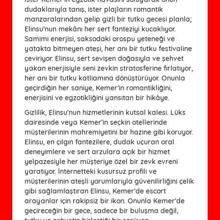
dudaklarıyla tanış, ister plajların romantik
manzaralarından gelip gizli bir tutku gecesi planla;
Elinsu’nun mekânı her sert fanteziyi kucaklıyor.
Samimi enerjisi, saksodaki orospu yeteneği ve
yatakta bitmeyen ateşi, her anı bir tutku festivaline
çeviriyor. Elinsu, sert sevişen doğasıyla ve şehvet
yakan enerjisiyle seni zevkin stratosferine fırlatıyor,
her anı bir tutku katliamına dönüştürüyor. Onunla
geçirdiğin her saniye, Kemer’in romantikliğini,
enerjisini ve egzotikliğini yansıtan bir hikâye.
Gizlilik, Elinsu’nun hizmetlerinin kutsal kalesi. Lüks
dairesinde veya Kemer’in seçkin otellerinde
müşterilerinin mahremiyetini bir hazine gibi koruyor.
Elinsu, en çılgın fantezilere, dudak uçuran oral
deneyimlere ve sert arzulara açık bir hizmet
yelpazesiyle her müşteriye özel bir zevk evreni
yaratıyor. İnternetteki kusursuz profili ve
müşterilerinin ateşli yorumlarıyla güvenilirliğini çelik
gibi sağlamlaştıran Elinsu, Kemer’de escort
arayanlar için rakipsiz bir ikon. Onunla Kemer’de
geçireceğin bir gece, sadece bir buluşma değil,