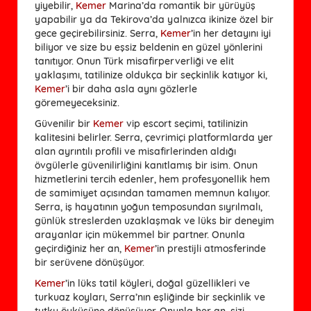
yiyebilir,
Kemer
Marina’da romantik bir yürüyüş
yapabilir ya da Tekirova’da yalnızca ikinize özel bir
gece geçirebilirsiniz. Serra,
Kemer
’in her detayını iyi
biliyor ve size bu eşsiz beldenin en güzel yönlerini
tanıtıyor. Onun Türk misafirperverliği ve elit
yaklaşımı, tatilinize oldukça bir seçkinlik katıyor ki,
Kemer
’i bir daha asla aynı gözlerle
göremeyeceksiniz.
Güvenilir bir
Kemer
vip escort seçimi, tatilinizin
kalitesini belirler. Serra, çevrimiçi platformlarda yer
alan ayrıntılı profili ve misafirlerinden aldığı
övgülerle güvenilirliğini kanıtlamış bir isim. Onun
hizmetlerini tercih edenler, hem profesyonellik hem
de samimiyet açısından tamamen memnun kalıyor.
Serra, iş hayatının yoğun temposundan sıyrılmalı,
günlük streslerden uzaklaşmak ve lüks bir deneyim
arayanlar için mükemmel bir partner. Onunla
geçirdiğiniz her an,
Kemer
’in prestijli atmosferinde
bir serüvene dönüşüyor.
Kemer
’in lüks tatil köyleri, doğal güzellikleri ve
turkuaz koyları, Serra’nın eşliğinde bir seçkinlik ve
tutku öyküsüne dönüşüyor. Onunla her an, sizi