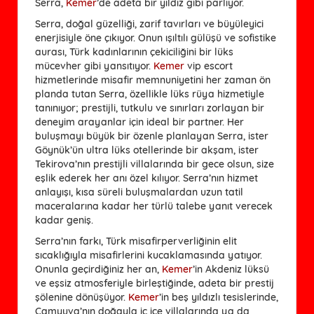
Serra,
Kemer
’de adeta bir yıldız gibi parlıyor.
Serra, doğal güzelliği, zarif tavırları ve büyüleyici
enerjisiyle öne çıkıyor. Onun ışıltılı gülüşü ve sofistike
aurası, Türk kadınlarının çekiciliğini bir lüks
mücevher gibi yansıtıyor.
Kemer
vip escort
hizmetlerinde misafir memnuniyetini her zaman ön
planda tutan Serra, özellikle lüks rüya hizmetiyle
tanınıyor; prestijli, tutkulu ve sınırları zorlayan bir
deneyim arayanlar için ideal bir partner. Her
buluşmayı büyük bir özenle planlayan Serra, ister
Göynük’ün ultra lüks otellerinde bir akşam, ister
Tekirova’nın prestijli villalarında bir gece olsun, size
eşlik ederek her anı özel kılıyor. Serra’nın hizmet
anlayışı, kısa süreli buluşmalardan uzun tatil
maceralarına kadar her türlü talebe yanıt verecek
kadar geniş.
Serra’nın farkı, Türk misafirperverliğinin elit
sıcaklığıyla misafirlerini kucaklamasında yatıyor.
Onunla geçirdiğiniz her an,
Kemer
’in Akdeniz lüksü
ve eşsiz atmosferiyle birleştiğinde, adeta bir prestij
şölenine dönüşüyor.
Kemer
’in beş yıldızlı tesislerinde,
Çamyuva’nın doğayla iç içe villalarında ya da