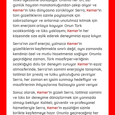
günlük hayatın monotonluğundan çekip alıyor ve
Kemer
’in lüks dünyasına sürüklüyor. Serra,
Kemer
’in
tüm güzelliklerini sizinle paylaşmak için
sabırsızlanıyor ve anlarınızı unutulmaz kılmak için
tüm enerjisini ortaya koyuyor. Onun Türk
sıcakkanlılığı ve lüks yaklaşımı,
Kemer
’in her
köşesinde size eşlik ederek deneyiminizi eşsiz kılıyor.
Serra’nın zarif enerjisi, yalnızca
Kemer
’in
güzelliklerini keşfetmekle sınırlı değil; aynı zamanda
kendinizi özel ve mutlu hissetmenizi sağlıyor. Onunla
geçirdiğiniz zaman, Türk misafirperverliğinin
sıcaklığıyla dolu bir deneyim sunuyor.
Kemer
’in eşsiz
atmosferinde, Serra’nın samimi enerjisiyle tanışmak,
tatilinizi bir prestij ve tutku yolculuğuna çeviriyor.
Serra, her zaman en iyisini sunmayı hedefliyor ve
misafirlerinin ihtiyaçlarına fazlasıyla yanıt veriyor.
Sonuç olarak, 
Kemer
’in güzeli Serra, tatilinizi samimi 
ve lüks bir deneyime dönüştürmek için yanınızda 
olmayı bekliyor. Kaliteli, güvenilir ve profesyonel 
hizmetleriyle Serra, 
Kemer
’in eşsizliğini sizinle 
birlikte keşfetmeye hazır. Onunla geçireceğiniz her 