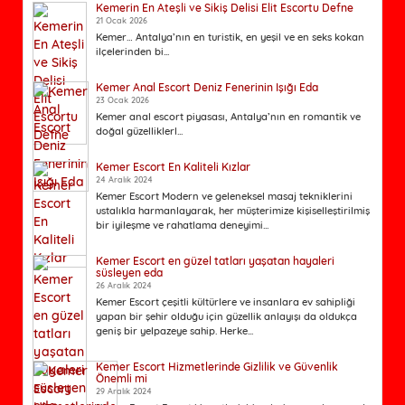
Kemerin En Ateşli ve Sikiş Delisi Elit Escortu Defne
21 Ocak 2026
Kemer… Antalya’nın en turistik, en yeşil ve en seks kokan
ilçelerinden bi...
Kemer Anal Escort Deniz Fenerinin Işığı Eda
23 Ocak 2026
Kemer anal escort piyasası, Antalya’nın en romantik ve
doğal güzelliklerl...
Kemer Escort En Kaliteli Kızlar
24 Aralık 2024
Kemer Escort Modern ve geleneksel masaj tekniklerini
ustalıkla harmanlayarak, her müşterimize kişiselleştirilmiş
bir iyileşme ve rahatlama deneyimi...
Kemer Escort en güzel tatları yaşatan hayaleri
süsleyen eda
26 Aralık 2024
Kemer Escort çeşitli kültürlere ve insanlara ev sahipliği
yapan bir şehir olduğu için güzellik anlayışı da oldukça
geniş bir yelpazeye sahip. Herke...
Kemer Escort Hizmetlerinde Gizlilik ve Güvenlik
Önemli mi
29 Aralık 2024