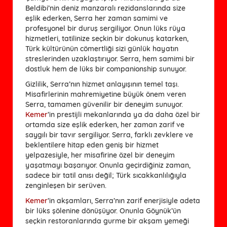
Beldibi’nin deniz manzaralı rezidanslarında size
eşlik ederken, Serra her zaman samimi ve
profesyonel bir duruş sergiliyor. Onun lüks rüya
hizmetleri, tatilinize seçkin bir dokunuş katarken,
Türk kültürünün cömertliği sizi günlük hayatın
streslerinden uzaklaştırıyor. Serra, hem samimi bir
dostluk hem de lüks bir companionship sunuyor.
Gizlilik, Serra’nın hizmet anlayışının temel taşı.
Misafirlerinin mahremiyetine büyük önem veren
Serra, tamamen güvenilir bir deneyim sunuyor.
Kemer
’in prestijli mekanlarında ya da daha özel bir
ortamda size eşlik ederken, her zaman zarif ve
saygılı bir tavır sergiliyor. Serra, farklı zevklere ve
beklentilere hitap eden geniş bir hizmet
yelpazesiyle, her misafirine özel bir deneyim
yaşatmayı başarıyor. Onunla geçirdiğiniz zaman,
sadece bir tatil anısı değil; Türk sıcakkanlılığıyla
zenginleşen bir serüven.
Kemer
’in akşamları, Serra’nın zarif enerjisiyle adeta
bir lüks şölenine dönüşüyor. Onunla Göynük’ün
seçkin restoranlarında gurme bir akşam yemeği