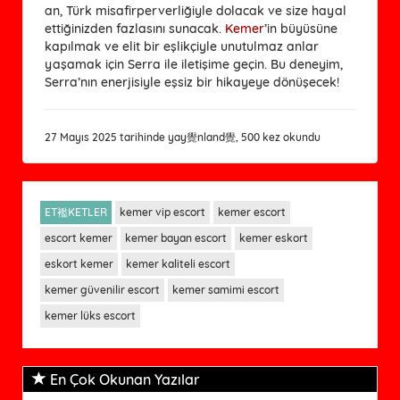
an, Türk misafirperverliğiyle dolacak ve size hayal 
ettiğinizden fazlasını sunacak. 
Kemer
’in büyüsüne 
kapılmak ve elit bir eşlikçiyle unutulmaz anlar 
yaşamak için Serra ile iletişime geçin. Bu deneyim, 
Serra’nın enerjisiyle eşsiz bir hikayeye dönüşecek!
27 Mayıs 2025 tarihinde yay覺nland覺, 500 kez okundu
ET襤KETLER
kemer vip escort
kemer escort
escort kemer
kemer bayan escort
kemer eskort
eskort kemer
kemer kaliteli escort
kemer güvenilir escort
kemer samimi escort
kemer lüks escort
En Çok Okunan Yazılar