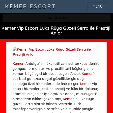
KEMER ESCORT
MENÜ
İLAN GÖNDER
Kemer Vip Escort Lüks Rüya Güzeli Serra ile Prestijli
Anlar
Kemer
, Antalya’nın lüks tatil cenneti; turkuaz denizi,
yemyeşil ormanları ve prestijli tatil köyleriyle her
zaman büyüleyici bir destinasyon. Ancak
Kemer
’in
cazibesi yalnızca doğal güzellikleriyle değil,
sunduğu özel hizmetlerle de öne çıkıyor.
Kemer
vip
escort hizmetleri, tatiline prestij ve lüks bir dokunuş
katmak isteyenler için eşsiz bir deneyim sunuyor. Bu
hizmetlerin dikkat çeken ismi,
Kemer
’in lüks rüya
güzeli Serra olarak bilinen Serra’dır. Türk
misafirperverliğinin zarafeti ve elit yaklaşımıyla