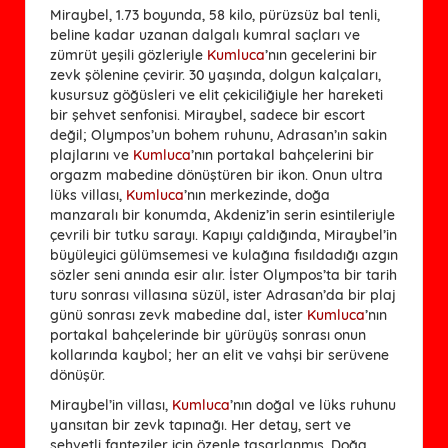
Miraybel, 1.73 boyunda, 58 kilo, pürüzsüz bal tenli,
beline kadar uzanan dalgalı kumral saçları ve
zümrüt yeşili gözleriyle
Kumluca
’nın gecelerini bir
zevk şölenine çevirir. 30 yaşında, dolgun kalçaları,
kusursuz göğüsleri ve elit çekiciliğiyle her hareketi
bir şehvet senfonisi. Miraybel, sadece bir escort
değil; Olympos’un bohem ruhunu, Adrasan’ın sakin
plajlarını ve
Kumluca
’nın portakal bahçelerini bir
orgazm mabedine dönüştüren bir ikon. Onun ultra
lüks villası,
Kumluca
’nın merkezinde, doğa
manzaralı bir konumda, Akdeniz’in serin esintileriyle
çevrili bir tutku sarayı. Kapıyı çaldığında, Miraybel’in
büyüleyici gülümsemesi ve kulağına fısıldadığı azgın
sözler seni anında esir alır. İster Olympos’ta bir tarih
turu sonrası villasına süzül, ister Adrasan’da bir plaj
günü sonrası zevk mabedine dal, ister
Kumluca
’nın
portakal bahçelerinde bir yürüyüş sonrası onun
kollarında kaybol; her an elit ve vahşi bir serüvene
dönüşür.
Miraybel’in villası,
Kumluca
’nın doğal ve lüks ruhunu
yansıtan bir zevk tapınağı. Her detay, sert ve
şehvetli fanteziler için özenle tasarlanmış. Doğa