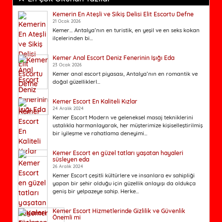
Kemerin En Ateşli ve Sikiş Delisi Elit Escortu Defne
21 Ocak 2026
Kemer… Antalya’nın en turistik, en yeşil ve en seks kokan
ilçelerinden bi...
Kemer Anal Escort Deniz Fenerinin Işığı Eda
23 Ocak 2026
Kemer anal escort piyasası, Antalya’nın en romantik ve
doğal güzelliklerl...
Kemer Escort En Kaliteli Kızlar
24 Aralık 2024
Kemer Escort Modern ve geleneksel masaj tekniklerini
ustalıkla harmanlayarak, her müşterimize kişiselleştirilmiş
bir iyileşme ve rahatlama deneyimi...
Kemer Escort en güzel tatları yaşatan hayaleri
süsleyen eda
26 Aralık 2024
Kemer Escort çeşitli kültürlere ve insanlara ev sahipliği
yapan bir şehir olduğu için güzellik anlayışı da oldukça
geniş bir yelpazeye sahip. Herke...
Kemer Escort Hizmetlerinde Gizlilik ve Güvenlik
Önemli mi