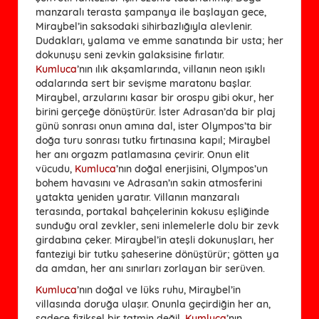
manzaralı terasta şampanya ile başlayan gece,
Miraybel’in saksodaki sihirbazlığıyla alevlenir.
Dudakları, yalama ve emme sanatında bir usta; her
dokunuşu seni zevkin galaksisine fırlatır.
Kumluca
’nın ılık akşamlarında, villanın neon ışıklı
odalarında sert bir sevişme maratonu başlar.
Miraybel, arzularını kasar bir orospu gibi okur, her
birini gerçeğe dönüştürür. İster Adrasan’da bir plaj
günü sonrası onun amına dal, ister Olympos’ta bir
doğa turu sonrası tutku fırtınasına kapıl; Miraybel
her anı orgazm patlamasına çevirir. Onun elit
vücudu,
Kumluca
’nın doğal enerjisini, Olympos’un
bohem havasını ve Adrasan’ın sakin atmosferini
yatakta yeniden yaratır. Villanın manzaralı
terasında, portakal bahçelerinin kokusu eşliğinde
sunduğu oral zevkler, seni inlemelerle dolu bir zevk
girdabına çeker. Miraybel’in ateşli dokunuşları, her
fanteziyi bir tutku şaheserine dönüştürür; götten ya
da amdan, her anı sınırları zorlayan bir serüven.
Kumluca
’nın doğal ve lüks ruhu, Miraybel’in
villasında doruğa ulaşır. Onunla geçirdiğin her an,
sadece fiziksel bir tatmin değil,
Kumluca
’nın