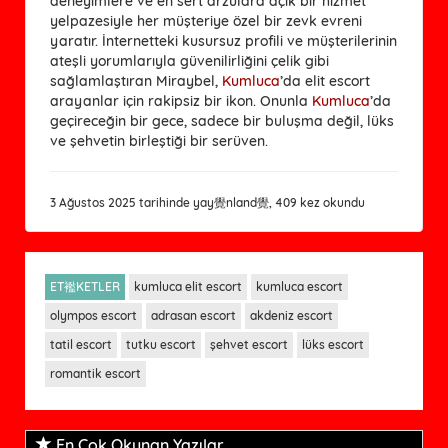
deneyimlere ve en sert arzulara açık bir hizmet
yelpazesiyle her müşteriye özel bir zevk evreni
yaratır. İnternetteki kusursuz profili ve müşterilerinin
ateşli yorumlarıyla güvenilirliğini çelik gibi
sağlamlaştıran Miraybel,
Kumluca
’da elit escort
arayanlar için rakipsiz bir ikon. Onunla
Kumluca
’da
geçireceğin bir gece, sadece bir buluşma değil, lüks
ve şehvetin birleştiği bir serüven.
3 Ağustos 2025 tarihinde yay覺nland覺, 409 kez okundu
ET襤KETLER
kumluca elit escort
kumluca escort
olympos escort
adrasan escort
akdeniz escort
tatil escort
tutku escort
şehvet escort
lüks escort
romantik escort
En Çok Okunan Yazılar