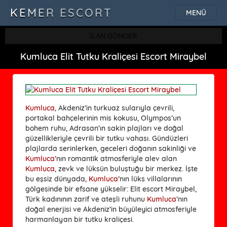
KEMER ESCORT
MENÜ
İLAN GÖNDER
Kumluca Elit Tutku Kraliçesi Escort Miraybel
Kumluca
, Akdeniz’in turkuaz sularıyla çevrili,
portakal bahçelerinin mis kokusu, Olympos’un
bohem ruhu, Adrasan’ın sakin plajları ve doğal
güzellikleriyle çevrili bir tutku vahası. Gündüzleri
plajlarda serinlerken, geceleri doğanın sakinliği ve
Kumluca
’nın romantik atmosferiyle alev alan
Kumluca
, zevk ve lüksün buluştuğu bir merkez. İşte
bu eşsiz dünyada,
Kumluca
’nın lüks villalarının
gölgesinde bir efsane yükselir: Elit escort Miraybel,
Türk kadınının zarif ve ateşli ruhunu
Kumluca
’nın
doğal enerjisi ve Akdeniz’in büyüleyici atmosferiyle
harmanlayan bir tutku kraliçesi.