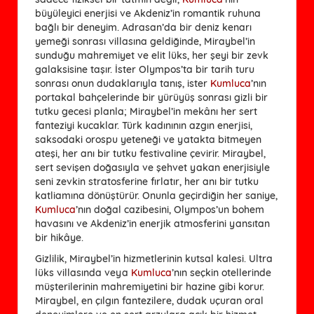
büyüleyici enerjisi ve Akdeniz’in romantik ruhuna
bağlı bir deneyim. Adrasan’da bir deniz kenarı
yemeği sonrası villasına geldiğinde, Miraybel’in
sunduğu mahremiyet ve elit lüks, her şeyi bir zevk
galaksisine taşır. İster Olympos’ta bir tarih turu
sonrası onun dudaklarıyla tanış, ister
Kumluca
’nın
portakal bahçelerinde bir yürüyüş sonrası gizli bir
tutku gecesi planla; Miraybel’in mekânı her sert
fanteziyi kucaklar. Türk kadınının azgın enerjisi,
saksodaki orospu yeteneği ve yatakta bitmeyen
ateşi, her anı bir tutku festivaline çevirir. Miraybel,
sert sevişen doğasıyla ve şehvet yakan enerjisiyle
seni zevkin stratosferine fırlatır, her anı bir tutku
katliamına dönüştürür. Onunla geçirdiğin her saniye,
Kumluca
’nın doğal cazibesini, Olympos’un bohem
havasını ve Akdeniz’in enerjik atmosferini yansıtan
bir hikâye.
Gizlilik, Miraybel’in hizmetlerinin kutsal kalesi. Ultra
lüks villasında veya
Kumluca
’nın seçkin otellerinde
müşterilerinin mahremiyetini bir hazine gibi korur.
Miraybel, en çılgın fantezilere, dudak uçuran oral