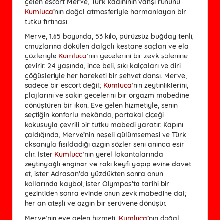
gelen escort Merve, Türk kadınının vahşi ruhunu
Kumluca
’nın doğal atmosferiyle harmanlayan bir
tutku fırtınası.
Merve, 1.65 boyunda, 53 kilo, pürüzsüz buğday tenli,
omuzlarına dökülen dalgalı kestane saçları ve ela
gözleriyle
Kumluca
’nın gecelerini bir zevk şölenine
çevirir. 24 yaşında, ince beli, sıkı kalçaları ve diri
göğüsleriyle her hareketi bir şehvet dansı. Merve,
sadece bir escort değil;
Kumluca
’nın zeytinliklerini,
plajlarını ve sakin gecelerini bir orgazm mabedine
dönüştüren bir ikon. Eve gelen hizmetiyle, senin
seçtiğin konforlu mekânda, portakal çiçeği
kokusuyla çevrili bir tutku mabedi yaratır. Kapını
çaldığında, Merve’nin neşeli gülümsemesi ve Türk
aksanıyla fısıldadığı azgın sözler seni anında esir
alır. İster
Kumluca
’nın yerel lokantalarında
zeytinyağlı enginar ve rakı keyfi yapıp evine davet
et, ister Adrasan’da yüzdükten sonra onun
kollarında kaybol, ister Olympos’ta tarihi bir
gezintiden sonra evinde onun zevk mabedine dal;
her an ateşli ve azgın bir serüvene dönüşür.
Merve’nin eve gelen hizmeti,
Kumluca
’nın doğal