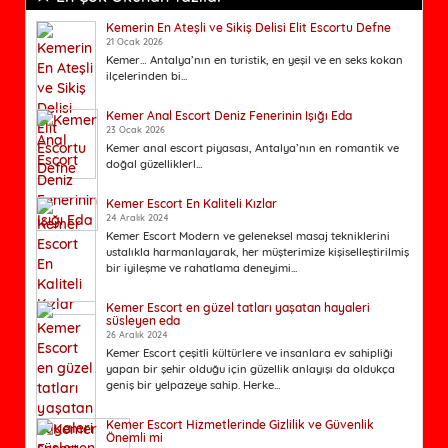
Kemerin En Ateşli ve Sikiş Delisi Elit Escortu Defne
21 Ocak 2026
Kemer… Antalya’nın en turistik, en yeşil ve en seks kokan
ilçelerinden bi...
Kemer Anal Escort Deniz Fenerinin Işığı Eda
23 Ocak 2026
Kemer anal escort piyasası, Antalya’nın en romantik ve
doğal güzelliklerl...
Kemer Escort En Kaliteli Kızlar
24 Aralık 2024
Kemer Escort Modern ve geleneksel masaj tekniklerini
ustalıkla harmanlayarak, her müşterimize kişiselleştirilmiş
bir iyileşme ve rahatlama deneyimi...
Kemer Escort en güzel tatları yaşatan hayaleri
süsleyen eda
26 Aralık 2024
Kemer Escort çeşitli kültürlere ve insanlara ev sahipliği
yapan bir şehir olduğu için güzellik anlayışı da oldukça
geniş bir yelpazeye sahip. Herke...
Kemer Escort Hizmetlerinde Gizlilik ve Güvenlik
Önemli mi