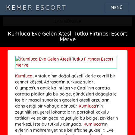
KEMER ESCORT
MENÜ
İLAN GÖNDER
Kumluca Eve Gelen Ateşli Tutku Fırtınası Escort
Merve
Kumluca
, Antalya’nın doğal güzelliklerle çevrili bir
cennet köşesi. Adrasan’ın turkuaz suları,
Olympos’un antik kalıntıları ve Çıralı’nın caretta
caretta plajlarıyla bu bölge, gündüzleri doğayla iç
içe bir masal sunarken geceleri ateşli arzuların
dans ettiği bir vahaya dönüşür.
Kumluca
’nın
zeytinlikleri, yerel lokantaların portakal kokulu
tatlıları ve sakin gece hayatıyla bu bölge, zevklerin
merkezi. İşte bu tutkulu dünyada,
Kumluca
’nın
evlerinin mahremiyetinde bir efsane yükselir: Eve