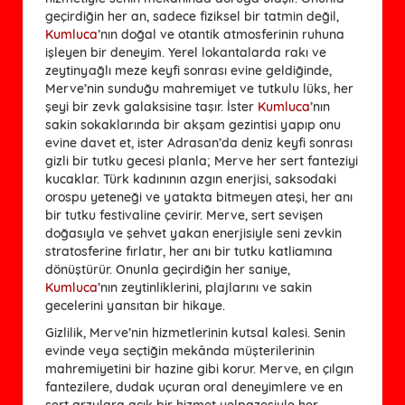
geçirdiğin her an, sadece fiziksel bir tatmin değil,
Kumluca
’nın doğal ve otantik atmosferinin ruhuna
işleyen bir deneyim. Yerel lokantalarda rakı ve
zeytinyağlı meze keyfi sonrası evine geldiğinde,
Merve’nin sunduğu mahremiyet ve tutkulu lüks, her
şeyi bir zevk galaksisine taşır. İster
Kumluca
’nın
sakin sokaklarında bir akşam gezintisi yapıp onu
evine davet et, ister Adrasan’da deniz keyfi sonrası
gizli bir tutku gecesi planla; Merve her sert fanteziyi
kucaklar. Türk kadınının azgın enerjisi, saksodaki
orospu yeteneği ve yatakta bitmeyen ateşi, her anı
bir tutku festivaline çevirir. Merve, sert sevişen
doğasıyla ve şehvet yakan enerjisiyle seni zevkin
stratosferine fırlatır, her anı bir tutku katliamına
dönüştürür. Onunla geçirdiğin her saniye,
Kumluca
’nın zeytinliklerini, plajlarını ve sakin
gecelerini yansıtan bir hikaye.
Gizlilik, Merve’nin hizmetlerinin kutsal kalesi. Senin
evinde veya seçtiğin mekânda müşterilerinin
mahremiyetini bir hazine gibi korur. Merve, en çılgın
fantezilere, dudak uçuran oral deneyimlere ve en
sert arzulara açık bir hizmet yelpazesiyle her