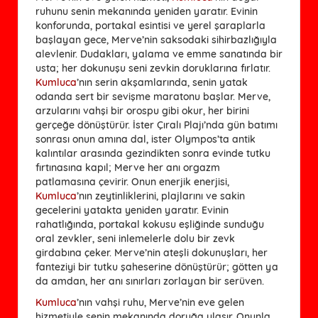
ruhunu senin mekanında yeniden yaratır. Evinin
konforunda, portakal esintisi ve yerel şaraplarla
başlayan gece, Merve’nin saksodaki sihirbazlığıyla
alevlenir. Dudakları, yalama ve emme sanatında bir
usta; her dokunuşu seni zevkin doruklarına fırlatır.
Kumluca
’nın serin akşamlarında, senin yatak
odanda sert bir sevişme maratonu başlar. Merve,
arzularını vahşi bir orospu gibi okur, her birini
gerçeğe dönüştürür. İster Çıralı Plajı’nda gün batımı
sonrası onun amına dal, ister Olympos’ta antik
kalıntılar arasında gezindikten sonra evinde tutku
fırtınasına kapıl; Merve her anı orgazm
patlamasına çevirir. Onun enerjik enerjisi,
Kumluca
’nın zeytinliklerini, plajlarını ve sakin
gecelerini yatakta yeniden yaratır. Evinin
rahatlığında, portakal kokusu eşliğinde sunduğu
oral zevkler, seni inlemelerle dolu bir zevk
girdabına çeker. Merve’nin ateşli dokunuşları, her
fanteziyi bir tutku şaheserine dönüştürür; götten ya
da amdan, her anı sınırları zorlayan bir serüven.
Kumluca
’nın vahşi ruhu, Merve’nin eve gelen
hizmetiyle senin mekanında doruğa ulaşır. Onunla