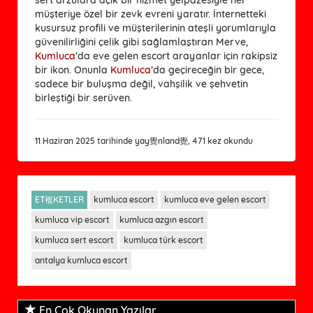
müşteriye özel bir zevk evreni yaratır. İnternetteki
kusursuz profili ve müşterilerinin ateşli yorumlarıyla
güvenilirliğini çelik gibi sağlamlaştıran Merve,
Kumluca
’da eve gelen escort arayanlar için rakipsiz
bir ikon. Onunla
Kumluca
’da geçireceğin bir gece,
sadece bir buluşma değil, vahşilik ve şehvetin
birleştiği bir serüven.
11 Haziran 2025 tarihinde yay覺nland覺, 471 kez okundu
ET襤KETLER
kumluca escort
kumluca eve gelen escort
kumluca vip escort
kumluca azgın escort
kumluca sert escort
kumluca türk escort
antalya kumluca escort
En Çok Okunan Yazılar