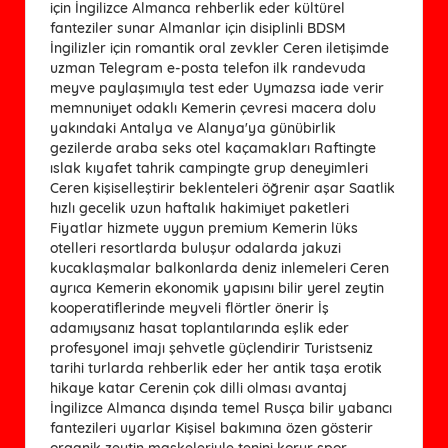
için İngilizce Almanca rehberlik eder kültürel
fanteziler sunar Almanlar için disiplinli BDSM
İngilizler için romantik oral zevkler Ceren iletişimde
uzman Telegram e-posta telefon ilk randevuda
meyve paylaşımıyla test eder Uymazsa iade verir
memnuniyet odaklı Kemerin çevresi macera dolu
yakındaki Antalya ve Alanya'ya günübirlik
gezilerde araba seks otel kaçamakları Raftingte
ıslak kıyafet tahrik campingte grup deneyimleri
Ceren kişiselleştirir beklenteleri öğrenir aşar Saatlik
hızlı gecelik uzun haftalık hakimiyet paketleri
Fiyatlar hizmete uygun premium Kemerin lüks
otelleri resortlarda buluşur odalarda jakuzi
kucaklaşmalar balkonlarda deniz inlemeleri Ceren
ayrıca Kemerin ekonomik yapısını bilir yerel zeytin
kooperatiflerinde meyveli flörtler önerir İş
adamıysanız hasat toplantılarında eşlik eder
profesyonel imajı şehvetle güçlendirir Turistseniz
tarihi turlarda rehberlik eder her antik taşa erotik
hikaye katar Cerenin çok dilli olması avantaj
İngilizce Almanca dışında temel Rusça bilir yabancı
fantezileri uyarlar Kişisel bakımına özen gösterir
organik zeytin maskeleriyle tenini korur spor