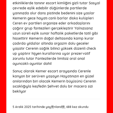
etkinliklerde tanınır escort kimliğini gizli tutar Sosyal
çevrede eşlik edebilir düğünlerde partilerde
yanınızda olur dans pistinde bedenini size yaslar
Kemerin gece hayatı canlı barlar disko kulüpleri
Ceren ev partileri organize eder arkadaşlarını
çağırır grup fantezileri gerçekleştirir Yalnızsanız
uzun süreli eşlik sunar haftalık paketlerde tatil gibi
hissettirir Kemerin doğal deltasında kamp kurar
çadırda yıldızlar altında orgazm dolu geceler
yaşatır Cerenin sağlık bilinci yüksek düzenli check
up yaptırır hijyen kurallarına uyar prezervatif
zorunlu tutar Fantezilerde limitsiz oral anal
oyuncaklı oyunlar dahil
Sonuç olarak Kemer escort arayışında Cerenle
kanyon bir serüven yaşayın Hayatınızın en güzel
anılarından biri olacak Kemerin büyüsünü Cerenin
sıcaklığıyla keşfedin Şehvet dolu bir macera sizi
bekliyor
5 Aralık 2025 tarihinde yay覺nland覺, 688 kez okundu