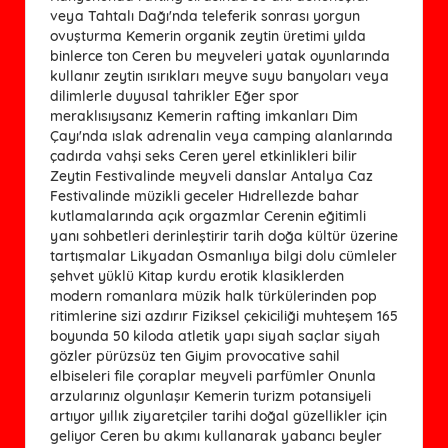
veya Tahtalı Dağı'nda teleferik sonrası yorgun
ovuşturma Kemerin organik zeytin üretimi yılda
binlerce ton Ceren bu meyveleri yatak oyunlarında
kullanır zeytin ısırıkları meyve suyu banyoları veya
dilimlerle duyusal tahrikler Eğer spor
meraklısıysanız Kemerin rafting imkanları Dim
Çayı'nda ıslak adrenalin veya camping alanlarında
çadırda vahşi seks Ceren yerel etkinlikleri bilir
Zeytin Festivalinde meyveli danslar Antalya Caz
Festivalinde müzikli geceler Hıdrellezde bahar
kutlamalarında açık orgazmlar Cerenin eğitimli
yanı sohbetleri derinleştirir tarih doğa kültür üzerine
tartışmalar Likyadan Osmanlıya bilgi dolu cümleler
şehvet yüklü Kitap kurdu erotik klasiklerden
modern romanlara müzik halk türkülerinden pop
ritimlerine sizi azdırır Fiziksel çekiciliği muhteşem 165
boyunda 50 kiloda atletik yapı siyah saçlar siyah
gözler pürüzsüz ten Giyim provocative sahil
elbiseleri file çoraplar meyveli parfümler Onunla
arzularınız olgunlaşır Kemerin turizm potansiyeli
artıyor yıllık ziyaretçiler tarihi doğal güzellikler için
geliyor Ceren bu akımı kullanarak yabancı beyler