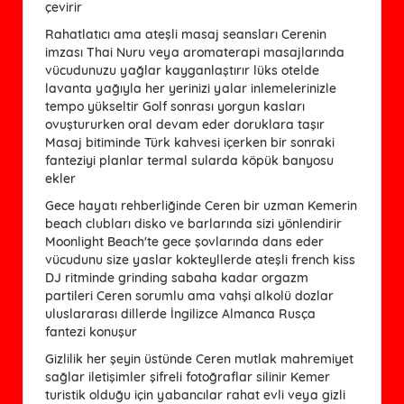
çevirir
Rahatlatıcı ama ateşli masaj seansları Cerenin
imzası Thai Nuru veya aromaterapi masajlarında
vücudunuzu yağlar kayganlaştırır lüks otelde
lavanta yağıyla her yerinizi yalar inlemelerinizle
tempo yükseltir Golf sonrası yorgun kasları
ovuştururken oral devam eder doruklara taşır
Masaj bitiminde Türk kahvesi içerken bir sonraki
fanteziyi planlar termal sularda köpük banyosu
ekler
Gece hayatı rehberliğinde Ceren bir uzman Kemerin
beach clubları disko ve barlarında sizi yönlendirir
Moonlight Beach'te gece şovlarında dans eder
vücudunu size yaslar kokteyllerde ateşli french kiss
DJ ritminde grinding sabaha kadar orgazm
partileri Ceren sorumlu ama vahşi alkolü dozlar
uluslararası dillerde İngilizce Almanca Rusça
fantezi konuşur
Gizlilik her şeyin üstünde Ceren mutlak mahremiyet
sağlar iletişimler şifreli fotoğraflar silinir Kemer
turistik olduğu için yabancılar rahat evli veya gizli