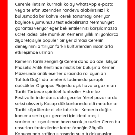
Cerenle iletişim kurmak kolay WhatsApp e-posta
veya telefon üzerinden randevu alabilirsiniz İlk
buluşmada bir kahve içerek tanışmayı öneriyor
böylece uyumunuzu test edebilirsiniz Memnuniyet
garantisi veriyor eğer beklentilerinizi karşılamazsa
ücret iadesi bile mümkün Kemerin yıllık milyonlarca
ziyaretçisiyle popüler bir yer olması Cerenin
deneyimini artırıyor farklı kültürlerden insanlarla
etkileşimde uzman
Kemerin tarihi zenginliği Cereni daha da özel kılıyor
Phaselis Antik Kenti'nde mistik bir buluşma Kemer
Müzesinde antik eserler arasında rol oyunları
Tahtalı Dağı'nda teleferik tadımında şaraplı
öpücükler Olympos Plajında açık hava orgazmları
Tarihi Türbede spiritüel fanteziler Hıdrellez
Festivallerinde dans dolu geceler Yerel pazarlarda
seksi alışveriş Kasap dükkanlarında etli metaforlar
Tarihi köprülerde el ele tahrikler Kemerin dağlık
konumu serin yaz geceleri için ideal ateşli
sarılmalar kışın ılıman hava sıcak jakuziler Ceren bu
unsurları fantezilerine katar örneğin Göynük
Kanyonunda rafting sırasında su altı dokunuşlar