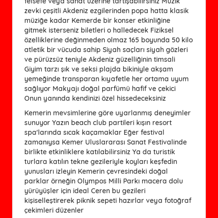
felsefe veya sanat üzerine tartışabilirsiniz Müzik
zevki çeşitli Akdeniz ezgilerinden popa hatta klasik
müziğe kadar Kemerde bir konser etkinliğine
gitmek isterseniz biletleri o halledecek Fiziksel
özelliklerine değinmeden olmaz 165 boyunda 50 kilo
atletik bir vücuda sahip Siyah saçları siyah gözleri
ve pürüzsüz teniyle Akdeniz güzelliğinin timsali
Giyim tarzı şık ve seksi plajda bikiniyle akşam
yemeğinde transparan kıyafetle her ortama uyum
sağlıyor Makyajı doğal parfümü hafif ve çekici
Onun yanında kendinizi özel hissedeceksiniz
Kemerin mevsimlerine göre uyarlanmış deneyimler
sunuyor Yazın beach club partileri kışın resort
spa'larında sıcak kaçamaklar Eğer festival
zamanıysa Kemer Uluslararası Sanat Festivalinde
birlikte etkinliklere katılabilirsiniz Ya da turistik
turlara katılın tekne gezileriyle koyları keşfedin
yunusları izleyin Kemerin çevresindeki doğal
parklar örneğin Olympos Milli Parkı macera dolu
yürüyüşler için ideal Ceren bu gezileri
kişiselleştirerek piknik sepeti hazırlar veya fotoğraf
çekimleri düzenler