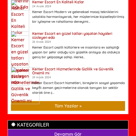
Kemer Escort En Kaliteli Kızlar
24 Aralık 2024
Kemer Escort Modern ve geleneksel masaj tekniklerini
ustalıkla harmanlayarak, her müşterimize kişiselleştirilmiş
bir iyileşme ve rahatlama deneyimi...
Kemer Escort en güzel tatları yaşatan hayaleri
süsleyen eda
26 Aralık 2024
Kemer Escort çeşitli kültürlere ve insanlara ev sahipliği
yapan bir şehir olduğu için güzellik anlayışı da oldukça
geniş bir yelpazeye sahip. Herke...
Kemer Escort Hizmetlerinde Gizlilik ve Güvenlik
Önemli mi
29 Aralık 2024
Kemer Escort Escort hizmetleri, bireylerin sosyal yaşamda
keyifli zaman geçirmelerine olanak tanıyan bir sektör
olarak öne ç...
Tüm Yazılar »
KATEGORİLER
Devamını Gör