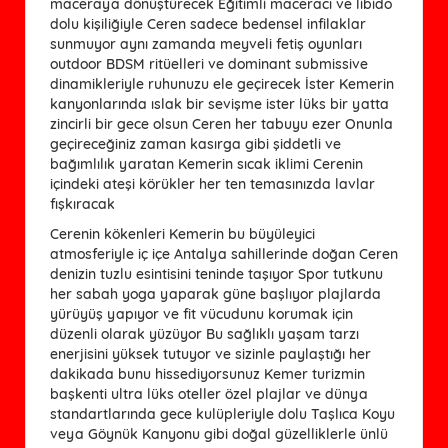
maceraya dönüştürecek Eğitimli maceracı ve libido
dolu kişiliğiyle Ceren sadece bedensel infilaklar
sunmuyor aynı zamanda meyveli fetiş oyunları
outdoor BDSM ritüelleri ve dominant submissive
dinamikleriyle ruhunuzu ele geçirecek İster Kemerin
kanyonlarında ıslak bir sevişme ister lüks bir yatta
zincirli bir gece olsun Ceren her tabuyu ezer Onunla
geçireceğiniz zaman kasırga gibi şiddetli ve
bağımlılık yaratan Kemerin sıcak iklimi Cerenin
içindeki ateşi körükler her ten temasınızda lavlar
fışkıracak
Cerenin kökenleri Kemerin bu büyüleyici
atmosferiyle iç içe Antalya sahillerinde doğan Ceren
denizin tuzlu esintisini teninde taşıyor Spor tutkunu
her sabah yoga yaparak güne başlıyor plajlarda
yürüyüş yapıyor ve fit vücudunu korumak için
düzenli olarak yüzüyor Bu sağlıklı yaşam tarzı
enerjisini yüksek tutuyor ve sizinle paylaştığı her
dakikada bunu hissediyorsunuz Kemer turizmin
başkenti ultra lüks oteller özel plajlar ve dünya
standartlarında gece kulüpleriyle dolu Taşlıca Koyu
veya Göynük Kanyonu gibi doğal güzelliklerle ünlü