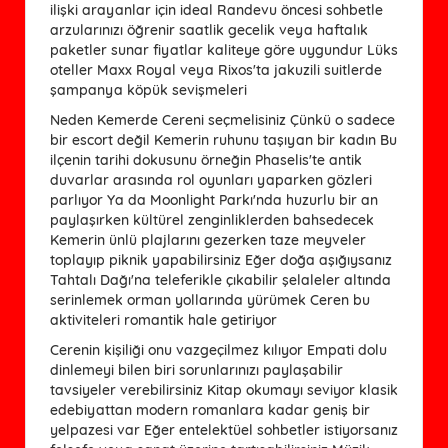
ilişki arayanlar için ideal Randevu öncesi sohbetle
arzularınızı öğrenir saatlik gecelik veya haftalık
paketler sunar fiyatlar kaliteye göre uygundur Lüks
oteller Maxx Royal veya Rixos'ta jakuzili suitlerde
şampanya köpük sevişmeleri
Neden Kemerde Cereni seçmelisiniz Çünkü o sadece
bir escort değil Kemerin ruhunu taşıyan bir kadın Bu
ilçenin tarihi dokusunu örneğin Phaselis'te antik
duvarlar arasında rol oyunları yaparken gözleri
parlıyor Ya da Moonlight Parkı'nda huzurlu bir an
paylaşırken kültürel zenginliklerden bahsedecek
Kemerin ünlü plajlarını gezerken taze meyveler
toplayıp piknik yapabilirsiniz Eğer doğa aşığıysanız
Tahtalı Dağı'na teleferikle çıkabilir şelaleler altında
serinlemek orman yollarında yürümek Ceren bu
aktiviteleri romantik hale getiriyor
Cerenin kişiliği onu vazgeçilmez kılıyor Empati dolu
dinlemeyi bilen biri sorunlarınızı paylaşabilir
tavsiyeler verebilirsiniz Kitap okumayı seviyor klasik
edebiyattan modern romanlara kadar geniş bir
yelpazesi var Eğer entelektüel sohbetler istiyorsanız