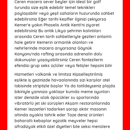
Ceren macera sever beyler için ideal bir golf
turunda size eşlik edebilir temel teknikleri
paylaşabilir veya yeşil sahaların huzurunda sohbet
edebilirsiniz Eğer tarihi keşifler ilginizi çekiyorsa
Kemer'e yakın Phaselis Antik Kenti'ni ziyaret
edebilirsiniz Bu antik Likya şehrinin kalıntıları
arasında Ceren tarih sohbetleriyle gezileri anlamlı
hale getirir Kemerin ormanlık alanları ve
nehirlerinde macera arıyorsanız Göynük
Kanyonu'nda rafting sırasında adrenalin dolu
dokunuşlar yaşayabilirsiniz Ceren fantezilerin
efendisi grup seks üçlüler veya fetişler hepsini bilir
Hizmetleri volkanik ve limitsiz Kişiselleştirilmiş
eşlikte iş gezinizde havaalanında sizi karşılar otel
lobisinde striptizle başlar Ya da tatildeyseniz plajda
bikiniyle yanınıza yaklaşır kumda meme oyunları
ister denizde ıslak öpücükler su sporlarında
vibratörlü jet ski sürüşleri Akşam restoranlarında
Kemer lezzetleri tadarken şarap akıtır masanın
altında ayakla tahrik eder Taze deniz ürünleri
baharatlı kebaplar egzotik meyveler hepsi
afrodizyak etkili özel diyetleri bile seksi menülere