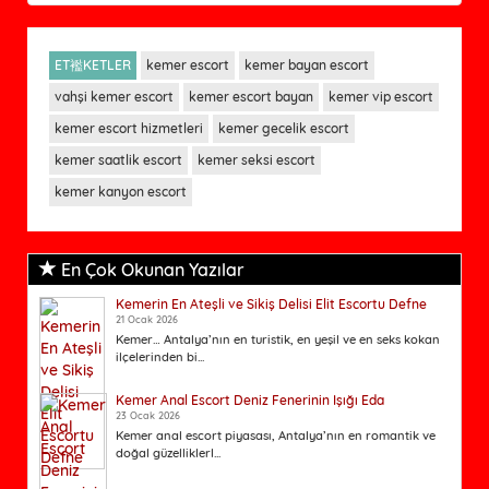
ET襤KETLER
kemer escort
kemer bayan escort
vahşi kemer escort
kemer escort bayan
kemer vip escort
kemer escort hizmetleri
kemer gecelik escort
kemer saatlik escort
kemer seksi escort
kemer kanyon escort
En Çok Okunan Yazılar
Kemerin En Ateşli ve Sikiş Delisi Elit Escortu Defne
21 Ocak 2026
Kemer… Antalya’nın en turistik, en yeşil ve en seks kokan
ilçelerinden bi...
Kemer Anal Escort Deniz Fenerinin Işığı Eda
23 Ocak 2026
Kemer anal escort piyasası, Antalya’nın en romantik ve
doğal güzelliklerl...