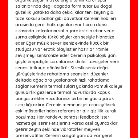
salonlarında değil doğada form tutar Bu doğal
güzellik yatakta daha çekici kılar teni zeytin gibi
taze kokusu bahar gibi davetkar Cerenin hobileri
arasında yerel halk oyunları var horon dansı
sırasında kalçalarını sallayarak sizi azdırır veya
zurna eşliğinde türkü söylerken sesiyle hipnotize
eder Eğer müzik sever iseniz evinde küçük bir
stüdyosu var erotik playlistler hazırlar ritimle
sevişmeyi senkronize eder Cerenin psikolojik yanı
güçlü empatiyle sorunlarınızı dinler tavsiyeler verir
seansı tutkuya dönüştürür Stresliyseniz doğa
yürüyüşlerinde rahatlama seansları düzenler
deltada ağaçlara yaslanarak hızlı rahatlama
sağlar Kemerin termal suları yakında Pamukkaleye
günübirlik gezilerde termal havuzlarda köpük
banyosu ekler vücutlarınızı birbirine yaslayarak
sıcaklığı artırır Cerenin memnuniyet oranı yüksek
eski müşterilerinden referanslar alır gizlilik kuralı
bozulmaz Her randevu sonrası feedback ister
hizmeti geliştirir Fetişleriniz varsa özel oyuncaklar
getirir zeytin şeklinde vibratörler meyveli
prezervatifler Cerenin sosyal yanı da var yerel